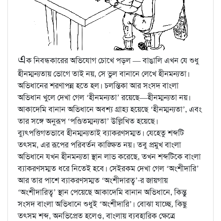
এ
ক নিবন্ধকারের অভিযোগ চোখে পড়ল — বাঙালি এখন যে শুধু
হীনম্মন্যতায় ভোগে তাই নয়, সে ভুল বানানে লেখে হীনমন্যতা।
অভিধানের শরণাপন্ন হতে হল। চলন্তিকা আর সংসদ বাংলা
অভিধান খুলে দেখা গেল ‘হীনমন্যতা’ রয়েছে—হীনম্মন্যতা নয়।
আকাদেমি বানান অভিধানে অবশ্য গ্রাহ্য হয়েছে ‘হীনম্মন্যতা’, এবং
তার সঙ্গে অনুরূপ ‘পণ্ডিতম্মন্যতা’ উল্লিখিত হয়েছে।
ব্যুৎপত্তিগতভাবে হীনম্মন্যতাই ব্যাকরণসম্মত। যেহেতু শব্দটি
তৎসম, এর রূপের পরিবর্তন কাঙ্ক্ষিত নয়। তবু প্রমুখ বাংলা
অভিধানে যখন হীনমন্যতা স্থান লাভ করেছে, তখন শব্দটিকে বাংলা
ব্যাকরণসম্মত ধরে নিতেই হবে। সেইরকম দেখা গেল ‘অংশীদারি’
আর তার পাশে ব্যাকরণসম্মত ‘অংশীদারত্ব’-র জায়গায়
‘অংশীদারিত্ব’ স্থান পেয়েছে আকাদেমি বানান অভিধানে, কিন্তু
সংসদ বাংলা অভিধানে শুধুই ‘অংশীদারি’। বোঝা যাচ্ছে, কিছু
তৎসম শব্দ, অনভিপ্রেত হলেও, বাংলায় ব্যবহারিক ক্ষেত্রে