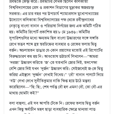
প্রবন্ধকে কেন্দ্র করে। প্রবন্ধটির লেখক ছিলেন কলিকাতা
বিশ্ববিদ্যালয়ের প্রেস ও প্রকাশন বিভাগের মুদ্রাকর অজরচন্দ্র
সরকার। এর চার বছর পর উপাচার্য শ্যামাপ্রসাদ মুখোপাধ্যায়ের
উদ্যোগে কলিকাতা বিশ্ববিদ্যালয়ের পক্ষ থেকে রবীন্দ্রনাথের
নেতৃত্বে বাংলা বানান ও পরিভাষা নির্ণয়ের জন্য এক কমিটি গঠিত
হয়। কমিটির রিপোর্ট প্রকাশিত হয় ৮ মে ১৯৩৬। কমিটির
সুপারিশগুলির মধ্যে অন্যতম ছিল বাংলা উচ্চারণের সঙ্গে সঙ্গতি
রেখে তদ্ভব শব্দে হ্রস্ব স্বরচিহ্নের ব্যবহার ও রেফের তলায় দ্বিত্ব
বর্জন। অচলায়তন ভাঙার যে-কোন প্রয়াসের মতোই এই রিপোর্টের
বিরুদ্ধাচারণ কম হয় নি। আশুতোষ ভট্টাচার্য লিখলেন—“আমরা
‘দরজা’ উচ্চারণ করিতে ‘জ’-তে যতখানি জোর দিই, তদপেক্ষা
বেশি জোর দিই যখন ‘দুর্জন’ উচ্চারণ করি। সেইজন্যেই জ-কে দ্বিত্ব
করিয়া এইস্থলে ‘দুর্জ্জন’ লেখাই বিধেয়।” ‘বৌ’ বানান পালটে দিয়ে
‘বউ’ লেখা দেখে সুনীতিকুমার নাকি ক্ষিপ্ত হয়ে উঠে মন্তব্য
করেছিলেন—“ছি: ছি:, শেষ পর্যন্ত বৌ হল এমন! বৌ, তো বৌ-এর
মাথায় ঘোমটা কই?”
বলা বাহুল্য, এই সব আপত্তি টেকে নি। রেফের তলায় দ্বিত্ব বর্জন
এখন কিছু অর্বাচীন মহল ছাড়া ব্যবহারিক ক্ষেত্রে মান্যতা লাভ