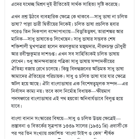
এদের যথেচ্ছ মিশ্রণ দুই রীতিতেই সার্থক সাহিত্য সৃষ্টি করেছে।
এখন প্রশ্ন উঠবে ব্যবহারিক ক্ষেত্রে কে থাকবে—সাধু ভাষা না চলিত
ভাষা? পাল্লা ভারী দ্বিতীয়ের দিকেই। চলিত ভাষা প্রচলিত হবার
পরেও তিন দিকপাল বন্দোপাধ্যায়—বিভূতিভূষণ, তারাশঙ্কর আর
মানিক—সাধু ভাষাতেও লিখেছেন। সাধু ভাষার সম্ভবত শেষ
শক্তিশালী মুখপাত্ররা হলেন কমলকুমার মজুমদার, নীরদচন্দ্র চৌধুরী
আর রবীন্দ্রকুমার দাশগুপ্ত। এখন সব সাহিত্যিকই চলিত ভাষায়
লেখেন। শুধু আনন্দবাজার পত্রিকা সাধু ভাষায় সম্পাদকীয়ের
ঐতিহ্য বজায় রেখে চলেছে। কিছু বিদগ্ধজনের অভিমত সাধু ভাষা
আমাদের ঐতিহ্যের পরিচায়ক। সাধু ও চলিত ভাষা যার যার ক্ষেত্রে
অটল হয়ে আছে। ঐটা বাংলাভাষার এক বিশেষত্বমূলক সম্পদ—এর
নির্বাসন কাম্য নয়। তবে কাল নির্মোহ বিধায়ক—ক্ষীয়মাণ
পদসঞ্চারে বাংলাভাষার এই পথ হয়তো অনিবার্যভাবে বিলুপ্ত হয়ে
যাবে।
বাংলা বানান সংস্কারের বিষয়ে—সাধু ও চলিত উভয় ক্ষেত্রেই—
প্রস্তাবনা ও বিতর্কের সূত্রপাত ১৩৩৯ সালের (১৯৩১ খ্রি)
প্রবাসী
-তে
পর পর তিন সংখ্যায় প্রকাশিত ‘বাংলা টাইপ ও কেস’ শীর্ষক