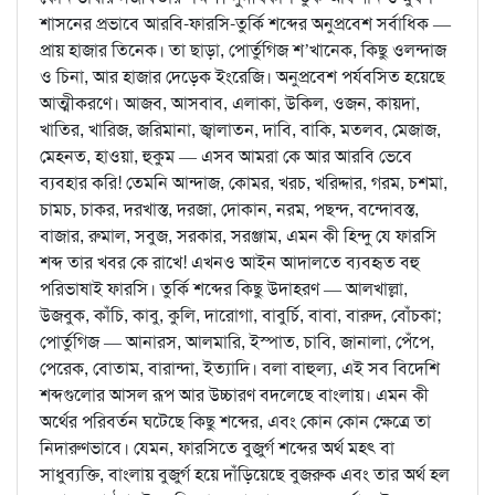
শাসনের প্রভাবে আরবি-ফারসি-তুর্কি শব্দের অনুপ্রবেশ সর্বাধিক —
প্রায় হাজার তিনেক। তা ছাড়া, পোর্তুগিজ শ’খানেক, কিছু ওলন্দাজ
ও চিনা, আর হাজার দেড়েক ইংরেজি। অনুপ্রবেশ পর্যবসিত হয়েছে
আত্মীকরণে। আজব, আসবাব, এলাকা, উকিল, ওজন, কায়দা,
খাতির, খারিজ, জরিমানা, জ্বালাতন, দাবি, বাকি, মতলব, মেজাজ,
মেহনত, হাওয়া, হুকুম — এসব আমরা কে আর আরবি ভেবে
ব্যবহার করি! তেমনি আন্দাজ, কোমর, খরচ, খরিদ্দার, গরম, চশমা,
চামচ, চাকর, দরখাস্ত, দরজা, দোকান, নরম, পছন্দ, বন্দোবস্ত,
বাজার, রুমাল, সবুজ, সরকার, সরঞ্জাম, এমন কী হিন্দু যে ফারসি
শব্দ তার খবর কে রাখে! এখনও আইন আদালতে ব্যবহৃত বহু
পরিভাষাই ফারসি। তুর্কি শব্দের কিছু উদাহরণ — আলখাল্লা,
উজবুক, কাঁচি, কাবু, কুলি, দারোগা, বাবুর্চি, বাবা, বারুদ, বোঁচকা;
পোর্তুগিজ — আনারস, আলমারি, ইস্পাত, চাবি, জানালা, পেঁপে,
পেরেক, বোতাম, বারান্দা, ইত্যাদি। বলা বাহুল্য, এই সব বিদেশি
শব্দগুলোর আসল রূপ আর উচ্চারণ বদলেছে বাংলায়। এমন কী
অর্থের পরিবর্তন ঘটেছে কিছু শব্দের, এবং কোন কোন ক্ষেত্রে তা
নিদারুণভাবে। যেমন, ফারসিতে বুজুর্গ শব্দের অর্থ মহৎ বা
সাধুব্যক্তি, বাংলায় বুজুর্গ হয়ে দাঁড়িয়েছে বুজরুক এবং তার অর্থ হল