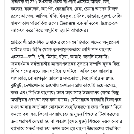
প্রতারক বা ঠগ। ইংরেজি থেকে বাংলায় এসেছে অর্ডার, উল,
কলেজ, কাটলেট, কার্পেট, কেরোসিন, চেক, চেয়ার তাদের নিজস্ব
রূপে; আপেল, আপিল, ইঞ্চি, ইসকুল, টেবিল, ডাক্তার, বুরুশ, বেঞ্চি
হাসপাতাল পরিবর্তিত রূপে। General-কে জাঁদরেল, lamp-কে
ল্যাম্ফো করে নিতে অসুবিধা হয় নি আমাদের।
প্রতিবেশী প্রাদেশিক ভাষাদের থেকে সে হিসাবে শব্দের অনুপ্রবেশ
ঘটেছে কম। হিন্দি থেকে তুলনামূলকভাবে বেশি শব্দ বাংলায়
এসেছে—রুটি, পুরি, মিঠাই, বটুয়া, কামাই, জলদি ইত্যাদি।
ক্রমবর্ধমান সর্বভারতীয় আদানপ্রদানের সুবাদে সম্প্রতি নূতন কিছু
হিন্দি শব্দের সংযোজন ঘটেছে ও ঘটছে। অবিরামের জায়গায়
লাগাতার, বোঝাপড়ার জায়গায় সমঝোতা, মিছামিছির জায়গায়
ঝুটমুট, দেখাশোনার জায়গায় দেখভাল প্রায় কায়েমি হয়ে বসেছে
কথ্য এবং লিখিত বাংলায়। তবে তার সঙ্গে উচ্চারণের ক্ষেত্রে কিছু
অস্বস্তিকর প্রবণতা লক্ষ করা যাচ্ছে। রেডিয়োতে সরকারি বিজ্ঞাপনে
যখন আধার কার্ড আর মোবাইল সংযুক্তিকরণের জন্য ‘ধিয়ান’ দিয়ে
শুনতে বলা হয়, কিংবা নবজাৎ (হসন্ত যুক্ত) শিশুদের টিকাকরণের
জন্য পরামর্শ দেওয়া হয় বা অজ্ঞাৎ (হসন্ত যুক্ত) শিশুকে দত্তক নেবার
ব্যাপারে সতর্ক করা হয়, তখন মনে হয় বাংলা উচ্চারণের স্বাভাবিক