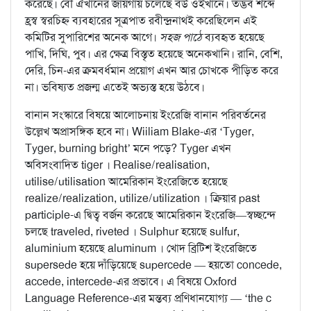
করেছে। বৌ ঐখানের জায়গায় চলেছে বউ ওইখানে। তদ্ভব শব্দে
হ্রস্ব স্বরচিহ্ন ব্যবহারের সূত্রপাত রবীন্দ্রনাথই করেছিলেন এই
কমিটির সুপারিশের অনেক আগে।
সহজ পাঠে
ব্যবহৃত হয়েছে
পাখি, দিঘি, পুব। এর ক্ষেত্র বিস্তৃত হয়েছে অনেকখানি। রানি, বেশি,
দেরি, চিন-এর ক্রমবর্ধমান প্রয়োগ এখন আর চোখকে পীড়িত করে
না। ভবিষ্যত প্রজন্ম এতেই অভ্যস্ত হয়ে উঠবে।
বানান সংস্কারে বিষয়ে আলোচনায় ইংরেজি বানান পরিবর্তনের
উল্লেখ অপ্রাসঙ্গিক হবে না। Wiiliam Blake-এর ‘Tyger,
Tyger, burning bright’ মনে পড়ে? Tyger এখন
অবিসংবাদিত tiger । Realise/realisation,
utilise/utilisation আমেরিকান ইংরেজিতে হয়েছে
realize/realization, utilize/utilization । ক্রিয়ার past
participle-এ দ্বিত্ব বর্জন করেছে আমেরিকান ইংরেজি—স্বচ্ছন্দে
চলছে traveled, riveted । Sulphur হয়েছে sulfur,
aluminium হয়েছে aluminum । খোদ ব্রিটিশ ইংরেজিতে
supersede হয়ে দাঁড়িয়েছে supercede — হয়তো concede,
accede, intercede-এর প্রভাবে। এ বিষয়ে Oxford
Language Reference-এর মন্তব্য প্রণিধানযোগ্য — ‘the c