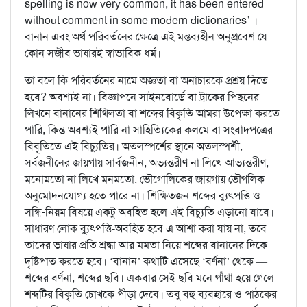
spelling is now very common, it has been entered
without comment in some modern dictionaries’ ।
বানান এবং অর্থ পরিবর্তনের ক্ষেত্রে এই মন্তব্যহীন অনুপ্রবেশ যে
কোন সজীব ভাষারই স্বাভাবিক ধর্ম।
তা বলে কি পরিবর্তনের নামে অজ্ঞতা বা অনাচারকে প্রশ্রয় দিতে
হবে? অবশ্যই না। বিজ্ঞাপনে সাইনবোর্ডে বা ট্রাকের পিছনের
লিখনে বানানের শিথিলতা বা শব্দের বিকৃতি আমরা উপেক্ষা করতে
পারি, কিন্ত অবশ্যই পারি না সাহিত্যিকের কলমে বা সংবাদপত্রের
বিবৃতিতে এই বিচ্যুতির। অতলস্পর্শের স্থানে অতলস্পর্শী,
সর্বজনীনের জায়গায় সার্বজনীন, অভ্যন্তরীণ না লিখে আভ্যন্তরীণ,
মনোমতো না লিখে মনমতো, ভৌগোলিকের জায়গায় ভৌগলিক
অনুমোদনযোগ্য হতে পারে না। শিক্ষিতজন শব্দের ব্যুৎপত্তি ও
সন্ধি-নিয়ম বিষয়ে একটু অবহিত হলে এই বিচ্যুতি এড়ানো যাবে।
সাধারণ লোক ব্যুৎপত্তি-অবহিত হবে এ আশা করা যায় না, তবে
তাদের ভাষার প্রতি শ্রদ্ধা আর মমতা নিয়ে শব্দের বানানের দিকে
দৃষ্টিপাত করতে হবে। ‘বানান’ কথাটি এসেছে ‘বর্ণনা’ থেকে —
শব্দের বর্ণনা, শব্দের ছবি। একবার সেই ছবি মনে গাঁথা হয়ে গেলে
শব্দটির বিকৃতি চোখকে পীড়া দেবে। তবু বহু ব্যবহারে ও পাঠকের