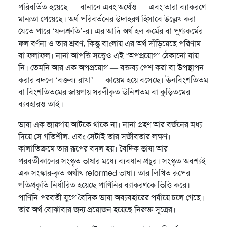
পরিবর্তিত হয়েছে — বানানে এবং অর্থেও — এবং তারা ব্যাকরণে
মান্যতা পেয়েছে। অর্থ পরিবর্তনের উদাহরণ হিসাবে উল্লেখ করা
যেতে পারে ‘ফলশ্রুতি’-র। এর আদি অর্থ হল কর্মের বা পুণ্যকর্মের
ফল বর্ণনা ও তার শ্রবণ, কিন্তু বাংলায় এর অর্থ দাঁড়িয়েছে পরিণাম
বা ফলাফল। নানা আপত্তি সত্ত্বেও এই ‘অপপ্রয়োগ’ ঠেকানো যায়
নি। তেমনি আর এক অপপ্রয়োগ — বক্তব্য পেশ করা বা উপস্থাপন
করার বদলে ‘বক্তব্য রাখা’ — কায়েম হয়ে বসেছে। ঊনবিংশতিতম
বা বিংশতিতমের জায়গায় সরলীকৃত ঊনিশতম বা কুড়িতমের
ব্যবহারও তাই।
ভাষা এক জায়গায় আটকে থাকে না। নানা গ্রহণ আর বর্জনের মধ্য
দিয়ে সে গতিশীল, এবং সেটাই তার সজীবতার লক্ষণ।
কালাতিক্রমে তার রূপের বদল হয়। বৈদিক ভাষা আর
পরবর্তীকালের সংস্কৃত ভাষার মধ্যে ব্যবধান প্রচুর। সংস্কৃত অবশ্যই
এক সংস্কার-কৃত অর্থাৎ reformed ভাষা। তার লিখিত রূপের
গতিপ্রকৃতি নির্ধারিত হয়েছে পাণিনির ব্যাকরণকে ভিত্তি করে।
পাণিনি-পরবর্তী যুগে বৈদিক ভাষা অব্যবহারের পর্যায়ে চলে গেছে।
তার অর্থ বোঝাবার জন্য প্রয়োজন হয়েছে নিরুক্ত সূত্রের।