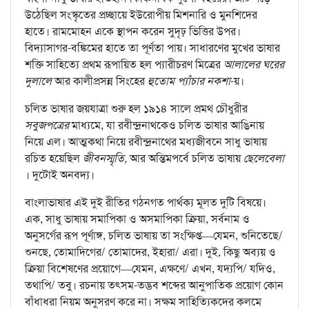
উঠেছিল সংস্কৃতের প্রচ্ছায়ে ইউরোপীয় মিশনারি ও মুনশিদের
হাতে। রামমোহন একে স্থাপন করেন সুদৃঢ় ভিত্তির উপর।
বিদ্যাসাগর-বঙ্কিমের হাতে তা পূর্ণতা পায়। সাধারণের মুখের ভাষার
শক্তি সাহিত্যে প্রথম রূপায়িত হল প্যারীচরণ মিত্রের
আলালের ঘরের
দুলালে
আর কালীপ্রসন্ন সিংহের
হুতোম প্যাঁচার নকশা
-য়।
চলিত ভাষার জয়যাত্রা শুরু হল ১৯১৪ সালে প্রমথ চৌধুরীর
সবুজপত্রের
মাধ্যমে, যা রবীন্দ্রনাথকেও চলিত ভাষার আঙিনায়
নিয়ে এল। আত্মকথা নিয়ে রবীন্দ্রনাথের মধ্যজীবনে সাধু ভাষায়
রচিত হয়েছিল
জীবনস্মৃতি,
আর অন্তিমপর্বে চলিত ভাষায়
ছেলেবেলা
। দুটোই অনবদ্য।
বাংলাভাষার এই দুই রীতির গঠনগত পার্থক্য মূলত দুটি বিষয়ে।
এক, সাধু ভাষায় সমাপিকা ও অসমাপিকা ক্রিয়া, সর্বনাম ও
অনুসর্গের রূপ পূর্ণাঙ্গ, চলিত ভাষায় তা সংক্ষিপ্ত—যেমন, শুনিতেছে/
শুনছে, তোমাদিগের/ তোমাদের, ইহারা/ এরা। দুই, কিছু অব্যয় ও
ক্রিয়া বিশেষণের প্রয়োগে—যেমন, এক্ষণে/ এখন, যদ্যপি/ যদিও,
তথাপি/ তবু। রচনায় তৎসম-তদ্ভব শব্দের আনুপাতিক প্রয়োগ কোন
বাঁধাধরা নিয়ম অনুসরণ করে না। সক্ষম সাহিত্যিকদের কলমে