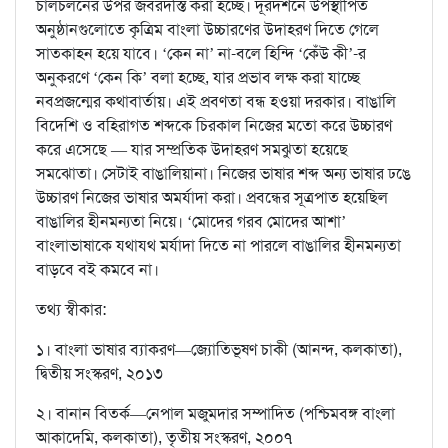
চালচলনের উপর জবরদস্তি করা হচ্ছে। দূরদর্শনে উপস্থাপিত
অনুষ্ঠানগুলোতে কৃত্রিম বাংলা উচ্চারণের উদাহরণ দিতে গেলে
সাতকাহন হয়ে যাবে। ‘কেন না’ না-বলে হিন্দি ‘কেঁউ কী’-র
অনুকরণে ‘কেন কি’ বলা হচ্ছে, যার প্রভাব লক্ষ করা যাচ্ছে
নবপ্রজন্মের কথাবার্তায়। এই প্রবণতা বন্ধ হওয়া দরকার। বাঙালি
বিদেশি ও বহিরাগত শব্দকে চিরকাল নিজের মতো করে উচ্চারণ
করে এসেছে — যার সম্প্রতিক উদাহরণ সমঝুতা হয়েছে
সমঝোতা। সেটাই বাঙালিয়ানা। নিজের ভাষার শব্দ অন্য ভাষার ঢঙে
উচ্চারণ নিজের ভাষার অমর্যাদা করা। প্রবন্ধের সূত্রপাত হয়েছিল
বাঙালির হীনমন্যতা নিয়ে। ‘মোদের গরব মোদের আশা’
বাংলাভাষাকে যথাযথ মর্যাদা দিতে না পারলে বাঙালির হীনমন্যতা
বাড়বে বই কমবে না।
তথ্য স্বীকার:
১। বাংলা ভাষার ব্যাকরণ—জ্যোতিভূষণ চাকী (আনন্দ, কলকাতা),
দ্বিতীয় সংস্করণ, ২০১৩
২। বানান বিতর্ক—নেপাল মজুমদার সম্পাদিত (পশ্চিমবঙ্গ বাংলা
আকাদেমি, কলকাতা), তৃতীয় সংস্করণ, ২০০৭