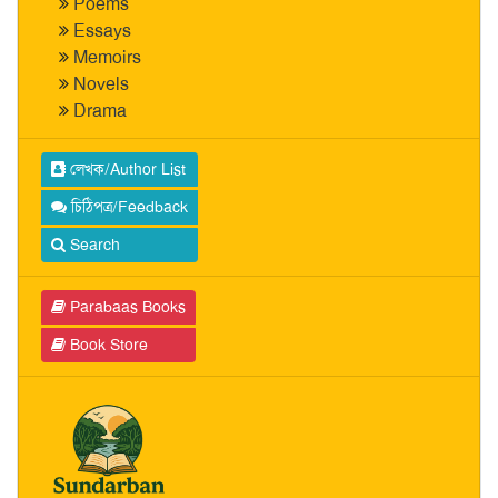
Poems
Essays
Memoirs
Novels
Drama
লেখক/Author List
চিঠিপত্র/Feedback
Search
Parabaas Books
Book Store