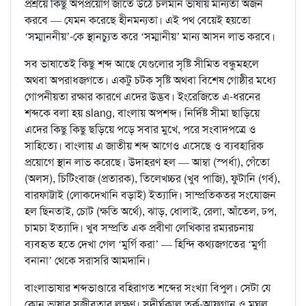
প্রশ্রয়ে কিছু অপপ্রয়োগ জাতে উঠে চলমান ভাষায় মান্যতা অর্জন
করবে — যেমন করেছে হীনমন্যতা। এই পথ বেয়েই হয়তো
‘সম্মাননীয়’-কে স্থানচ্যুত করে ‘সম্মানীয়’ মান্য আসন লাভ করবে।
সব ভাষাতেই কিছু শব্দ আছে যেগুলোর সৃষ্টি সীমিত বন্ধুমহলে
অথবা অপরাধজগতে। একটু চটক সৃষ্টি অথবা বিশেষ গোষ্ঠীর মধ্যে
গোপনীয়তা রক্ষার কারণে এদের উদ্ভব। ইংরেজিতে এ-ধরনের
শব্দকে বলা হয় slang, বাংলায় অপশব্দ। নির্দিষ্ট সীমা ছাড়িয়ে
এদের কিছু কিছু ছড়িয়ে পড়ে সবার মুখে, পরে সংবাদপত্রে ও
সাহিত্যে। বাংলায় এ জাতীয় শব্দ আগেও এসেছে ও ব্যবহারিক
প্রয়োগে স্থান লাভ করেছে। উদাহরণ হল — আম্বা (স্পর্ধা), গেঁতো
(অলস), চিটিংবাজ (প্রতারক), তিলেখচ্চর (খুব পাজি), ফুটানি (গর্ব),
বারফাট্টাই (লোকদেখানি বড়াই) ইত্যাদি। সাম্প্রতিকতর সংযোজন
হল ছিনতাই, চোট (ক্ষতি অর্থে), ঝাড়, ধোলাই, রেলা, আঁতেল, ঢপ,
চামচা ইত্যাদি। খুব সম্প্রতি এক প্রবীণা লেখিকার রম্যরচনায়
ব্যবহৃত হতে দেখা গেল ‘মুর্গি করা’ — হিন্দি কথ্যজগতের ‘মুর্গা
বনানা’ থেকে সরাসরি আমদানি।
বাংলাভাষার শব্দভাণ্ডারে বহিরাগত শব্দের সংখ্যা বিপুল। সেটা যে
কোন ভাষার সজীবতার লক্ষণ। সুদীর্ঘকাল তুর্ক-আফগান ও মুঘল