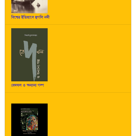
বিশ্বের ইতিহাসে হুগলি নদী
বেদখল ও অন্যান্য গল্প