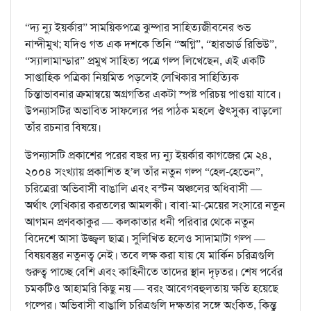
“দ্য ন্যু ইয়র্কার” সাময়িকপত্রে ঝুম্পার সাহিত্যজীবনের শুভ
নান্দীমুখ; যদিও গত এক দশকে তিনি “অগ্নি”, “হারভার্ড রিভিউ”,
“স্যালামান্ডার” প্রমুখ সাহিত্য পত্রে গল্প লিখেছেন, এই একটি
সাপ্তাহিক পত্রিকা নিয়মিত পড়লেই লেখিকার সাহিত্যিক
চিন্তাভাবনার ক্রমান্বয়ে অগ্রগতির একটা স্পষ্ট পরিচয় পাওয়া যাবে।
উপন্যাসটির অভাবিত সাফল্যের পর পাঠক মহলে ঔৎসুক্য বাড়লো
তাঁর রচনার বিষয়ে।
উপন্যাসটি প্রকাশের পরের বছর দ্য ন্যু ইয়র্কার কাগজের মে ২৪,
২০০৪ সংখ্যায় প্রকাশিত হ’ল তাঁর নতুন গল্প “হেল-হেভেন”,
চরিত্রেরা অভিবাসী বাঙালি এবং বস্টন অঞ্চলের অধিবাসী —
অর্থাৎ লেখিকার করতলের আমলকী। বাবা-মা-মেয়ের সংসারে নতুন
আগমন প্রণবকাকুর — কলকাতার ধনী পরিবার থেকে নতুন
বিদেশে আসা উজ্জ্বল ছাত্র। সুলিখিত হলেও সাদামাটা গল্প —
বিষয়বস্তুর নতুনত্ব নেই। তবে লক্ষ করা যায় যে মার্কিন চরিত্রগুলি
গুরুত্ব পাচ্ছে বেশি এবং কাহিনীতে তাদের স্থান দৃঢ়তর। শেষ পর্বের
চমকটিও আহামরি কিছু নয় — বরং আবেগবহুলতায় ক্ষতি হয়েছে
গল্পের। অভিবাসী বাঙালি চরিত্রগুলি দক্ষতার সঙ্গে অংকিত, কিন্তু