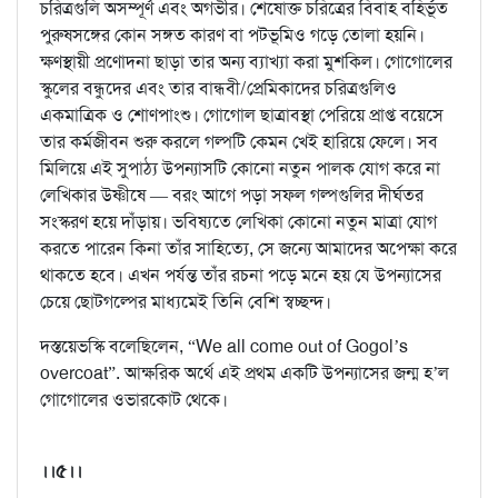
চরিত্রগুলি অসম্পূর্ণ এবং অগভীর। শেষোক্ত চরিত্রের বিবাহ বহির্ভূত
পুরুষসঙ্গের কোন সঙ্গত কারণ বা পটভূমিও গড়ে তোলা হয়নি।
ক্ষণস্থায়ী প্রণোদনা ছাড়া তার অন্য ব্যাখ্যা করা মুশকিল। গোগোলের
স্কুলের বন্ধুদের এবং তার বান্ধবী/প্রেমিকাদের চরিত্রগুলিও
একমাত্রিক ও শোণপাংশু। গোগোল ছাত্রাবস্থা পেরিয়ে প্রাপ্ত বয়েসে
তার কর্মজীবন শুরু করলে গল্পটি কেমন খেই হারিয়ে ফেলে। সব
মিলিয়ে এই সুপাঠ্য উপন্যাসটি কোনো নতুন পালক যোগ করে না
লেখিকার উষ্ণীষে — বরং আগে পড়া সফল গল্পগুলির দীর্ঘতর
সংস্করণ হয়ে দাঁড়ায়। ভবিষ্যতে লেখিকা কোনো নতুন মাত্রা যোগ
করতে পারেন কিনা তাঁর সাহিত্যে, সে জন্যে আমাদের অপেক্ষা করে
থাকতে হবে। এখন পর্যন্ত তাঁর রচনা পড়ে মনে হয় যে উপন্যাসের
চেয়ে ছোটগল্পের মাধ্যমেই তিনি বেশি স্বচ্ছন্দ।
দস্তয়েভস্কি বলেছিলেন, “We all come out of Gogol’s
overcoat”. আক্ষরিক অর্থে এই প্রথম একটি উপন্যাসের জন্ম হ’ল
গোগোলের ওভারকোট থেকে।
।।৫।।