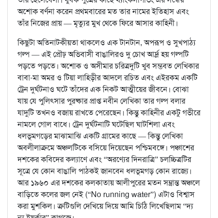
অশোক বর্ণনা করেন প্রথমবারের মত তার নামের ইতিহাস এবং
তাঁর নিজের প্রায় — মৃত্যুর মুখ থেকে ফিরে আসার কাহিনী।
কিছুটা অতিনাটকীয়তা থাকলেও এক টানটান, অপরূপ ও সুখপাঠ্য
গল্প — এই প্রৌঢ় অভিবাসী বাঙালিরও দু চোখ আর্দ্র হয় গল্পটি
পড়তে পড়তে। অশোক ও অসীমার চরিত্রদুটি খুব সম্ভবত লেখিকার
বাবা-মা অমর ও টিয়া লাহিড়ীর আদলে রচিত এবং এইরকম একটি
ট্রেন দুর্ঘটনাও ঘটে তাঁদের এক নিকট আত্মীয়ের জীবনে। বোঝা
যায় যে পুলিৎসার পুরষ্কার প্রাপ্ত নবীন লেখিকা তার গল্প বলার
যাদুটি তখনও বজায় রাখতে পেরেছেন। কিন্তু কাহিনীর একটু গভীরে
নামলে গোল বাধে। ট্রেন দুর্ঘটনাটি ঘটেছিল ঘাটশিলা এবং
ধলভূমগড়ের মাঝামাঝি একটি গ্রামের কাছে — কিন্তু লেখিকা
অবলীলাক্রমে অঞ্চলটিকে বসিয়ে দিয়েছেন পশ্চিমবঙ্গে। পঞ্চাশের
দশকের কবিদের কল্যাণে এবং “অরণ্যের দিনরাত্রি” চলচ্চিত্রটির
সূত্রে যে কোন বাঙালি পাঠকই জানবেন ধলভূমগড় কোন রাজ্যে।
আর ১৯৬০ এর দশকের কলকাতায় আলীপুরের মতন সম্ভ্রান্ত অঞ্চলে
বাড়িতে কলের জল নেই (“No running water”) এটাও বিশ্বাস
করা মুশকিল। ত্রুটিগুলি দেখিয়ে দিয়ে আমি চিঠি লিখেছিলাম “দ্য
ন্যু ইয়র্কার” কাগজে।