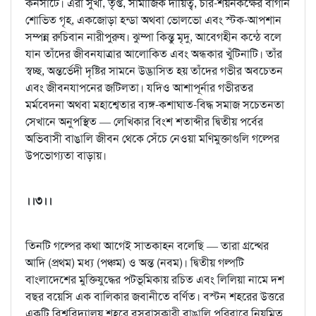
কনসার্টে। এঁরা সুখী, তৃপ্ত, সামাজিক দায়িত্ব, চার-শয়নকক্ষের বাগান
শোভিত গৃহ, একজোড়া হন্ডা অথবা ভোলভো এবং স্টক-আপশান
সম্পন্ন রুচিবান নারীপুরুষ। ঝুম্পা কিন্তু মৃদু, আবেগহীন কন্ঠে বলে
যান তাঁদের জীবনযাত্রার আলোকিত এবং অন্ধকার খুঁটিনাটি। তাঁর
স্বচ্ছ, অন্তর্ভেদী দৃষ্টির সামনে উদ্ভাসিত হয় তাঁদের গভীর অবচেতন
এবং জীবনযাপনের জটিলতা। যদিও আশাপূর্নার গভীরতর
মর্মবেদনা অথবা মহাশ্বেতার ব্যঙ্গ-কশাঘাত-বিদ্ধ সমাজ সচেতনতা
সেখানে অনুপস্থিত — লেখিকার বিংশ শতাব্দীর দ্বিতীয় পর্বের
অভিবাসী বাঙালি জীবন থেকে সেঁচে নেওয়া মণিমুক্তাগুলি গল্পের
উপভোগ্যতা বাড়ায়।
।।৩।।
তিনটি গল্পের কথা আগেই সাতকাহন বলেছি — তারা গ্রন্থের
আদি (প্রথম) মধ্য (পঞ্চম) ও অন্ত (নবম)। দ্বিতীয় গল্পটি
বাংলাদেশের মুক্তিযুদ্ধের পটভূমিকায় রচিত এবং লিলিয়া নামে দশ
বছর বয়েসি এক বালিকার জবানীতে বর্ণিত। বস্টন শহরের উত্তরে
একটি বিশ্ববিদ্যালয় শহরে বসবাসকারী বাঙালি পরিবারে নিয়মিত