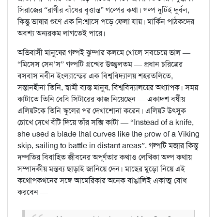
সিরাজের “রাণীর বাঁধের বৃত্তান্ত” গল্পের কথা। গল্প দুটিই দুর্বল,
কিন্তু ভাষার গুণে এক নি:শ্বাসে পড়ে ফেলা যায়। মার্কিন পাঠকদের
অবশ্য অন্যরকম লাগতেই পারে।
অভিবাসী মানুষের গল্পই ঝুম্পার কলমে খোলে সবচেয়ে ভাল —
“মিসেস সেন’স” গল্পটি গ্রন্থের উজ্জ্বলতম — প্রধান চরিত্রের
বসবাস নবীন ইংল্যান্ডের এক বিশ্ববিদ্যালয় শহরতলিতে,
সন্তানহীনা তিনি, স্বামী ব্যস্ত মানুষ, বিশ্ববিদ্যালয়ের অধ্যাপক। সময়
কাটাতে তিনি বেবি সিটারের কাজ নিয়েছেন — একাদশ বর্ষীয়
এলিয়টকে তিনি স্কুলের পর দেখাশোনা করেন। এলিয়ট উৎসুক
চোখে দেখে বঁটি দিয়ে তাঁর সব্জি কাটা — “Instead of a knife,
she used a blade that curves like the prow of a Viking
skip, sailing to battle in distant areas”. গল্পটি মজার কিন্তু
দম্পতির বিবাহিত জীবনের অপূর্ণতার কথাও লেখিকা অল্প কথায়
সম্পাদকীয় মন্তব্য ছাড়াই জানিয়ে দেন। মাছের মুড়ো নিয়ে এই
কথোপকথনের সঙ্গে আমেরিকার অনেক বাঙালিই একাত্ম বোধ
করবেন —