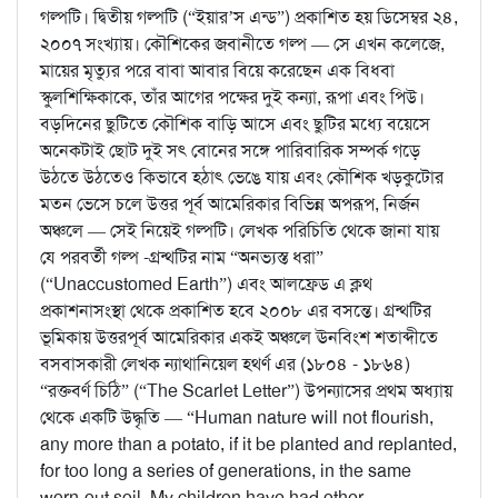
গল্পটি। দ্বিতীয় গল্পটি (“ইয়ার’স এন্ড”) প্রকাশিত হয় ডিসেম্বর ২৪,
২০০৭ সংখ্যায়। কৌশিকের জবানীতে গল্প — সে এখন কলেজে,
মায়ের মৃত্যুর পরে বাবা আবার বিয়ে করেছেন এক বিধবা
স্কুলশিক্ষিকাকে, তাঁর আগের পক্ষের দুই কন্যা, রূপা এবং পিউ।
বড়দিনের ছুটিতে কৌশিক বাড়ি আসে এবং ছুটির মধ্যে বয়েসে
অনেকটাই ছোট দুই সৎ বোনের সঙ্গে পারিবারিক সম্পর্ক গড়ে
উঠতে উঠতেও কিভাবে হঠাৎ ভেঙে যায় এবং কৌশিক খড়কুটোর
মতন ভেসে চলে উত্তর পূর্ব আমেরিকার বিভিন্ন অপরূপ, নির্জন
অঞ্চলে — সেই নিয়েই গল্পটি। লেখক পরিচিতি থেকে জানা যায়
যে পরবর্তী গল্প -গ্রন্থটির নাম “অনভ্যস্ত ধরা”
(“Unaccustomed Earth”) এবং আলফ্রেড এ ক্লথ
প্রকাশনাসংস্থা থেকে প্রকাশিত হবে ২০০৮ এর বসন্তে। গ্রন্থটির
ভূমিকায় উত্তরপূর্ব আমেরিকার একই অঞ্চলে ঊনবিংশ শতাব্দীতে
বসবাসকারী লেখক ন্যাথানিয়েল হথর্ণ এর (১৮০৪ - ১৮৬৪)
“রক্তবর্ণ চিঠি” (“The Scarlet Letter”) উপন্যাসের প্রথম অধ্যায়
থেকে একটি উদ্ধৃতি — “Human nature will not flourish,
any more than a potato, if it be planted and replanted,
for too long a series of generations, in the same
worn-out soil. My children have had other