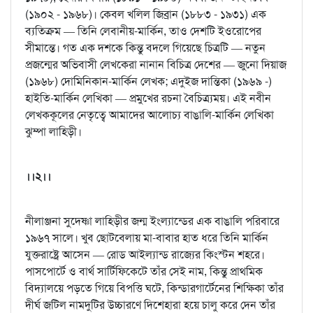
(১৯০২ - ১৯৬৮)। কেবল খলিল জিব্রান (১৮৮৩ - ১৯৩১) এক
ব্যতিক্রম — তিনি লেবানীয়-মার্কিন, তাও দেশটি ইওরোপের
সীমান্তে। গত এক দশকে কিন্তু বদলে গিয়েছে চিত্রটি — নতুন
প্রজন্মের অভিবাসী লেখকেরা নানান বিচিত্র দেশের — জুনো দিয়াজ
(১৯৬৮) দোমিনিকান-মার্কিন লেখক; এদুইজ দান্তিকা (১৯৬৯ -)
হাইতি-মার্কিন লেখিকা — প্রমুখের রচনা বৈচিত্র্যময়। এই নবীন
লেখককূলের নেতৃত্বে আমাদের আলোচ্য বাঙালি-মার্কিন লেখিকা
ঝুম্পা লাহিড়ী।
।।২।।
নীলাঞ্জনা সুদেষ্ণা লাহিড়ীর জন্ম ইংল্যান্ডের এক বাঙালি পরিবারে
১৯৬৭ সালে। খুব ছোটবেলায় মা-বাবার হাত ধরে তিনি মার্কিন
যুক্তরাষ্ট্রে আসেন — রোড আইল্যান্ড রাজ্যের কিংস্টন শহরে।
পাসপোর্টে ও বার্থ সার্টিফিকেটে তাঁর সেই নাম, কিন্তু প্রাথমিক
বিদ্যালয়ে পড়তে গিয়ে বিপত্তি ঘটে, কিন্ডারগার্টেনের শিক্ষিকা তাঁর
দীর্ঘ জটিল নামদুটির উচ্চারণে দিশেহারা হয়ে চালু করে দেন তাঁর