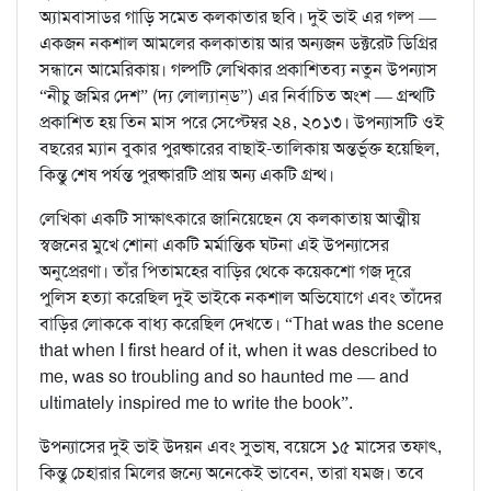
অ্যামবাসাডর গাড়ি সমেত কলকাতার ছবি। দুই ভাই এর গল্প —
একজন নকশাল আমলের কলকাতায় আর অন্যজন ডক্টরেট ডিগ্রির
সন্ধানে আমেরিকায়। গল্পটি লেখিকার প্রকাশিতব্য নতুন উপন্যাস
“নীচু জমির দেশ” (দ্য লোল্যান্‌ড”) এর নির্বাচিত অংশ — গ্রন্থটি
প্রকাশিত হয় তিন মাস পরে সেপ্টেম্বর ২৪, ২০১৩। উপন্যাসটি ওই
বছরের ম্যান বুকার পুরষ্কারের বাছাই-তালিকায় অন্তর্ভূক্ত হয়েছিল,
কিন্তু শেষ পর্যন্ত পুরষ্কারটি প্রায় অন্য একটি গ্রন্থ।
লেখিকা একটি সাক্ষাৎকারে জানিয়েছেন যে কলকাতায় আত্মীয়
স্বজনের মুখে শোনা একটি মর্মান্তিক ঘটনা এই উপন্যাসের
অনুপ্রেরণা। তাঁর পিতামহের বাড়ির থেকে কয়েকশো গজ দূরে
পুলিস হত্যা করেছিল দুই ভাইকে নকশাল অভিযোগে এবং তাঁদের
বাড়ির লোককে বাধ্য করেছিল দেখতে। “That was the scene
that when I first heard of it, when it was described to
me, was so troubling and so haunted me — and
ultimately inspired me to write the book”.
উপন্যাসের দুই ভাই উদয়ন এবং সুভাষ, বয়েসে ১৫ মাসের তফাৎ,
কিন্তু চেহারার মিলের জন্যে অনেকেই ভাবেন, তারা যমজ। তবে