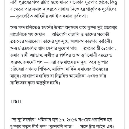
নারী পুরুষের গল্প রচিত হচ্ছে মানব সভ্যতার সূত্রপাত থেকে, কিন্তু
এক্ষেত্রে তার সমাধান করতে সাহায্য নিতে হয় প্রাকৃতিক দুর্যোগের
— সুসংগঠিত কাহিনীর এটাই একমাত্র দুর্বলতা।
অন্য গল্পগুলিতেও হথর্নের উপমা অনুসরণ করে ঝুম্পা দুই প্রজন্মের
বাঙালিকে পথ দেখান — অভিবাসী বাঙালি ও তাদের পরবর্তী
প্রজন্মের সন্তানেরা। তাদের সুখ-দু:খ, আশা-আকাঙ্ক্ষার কাহিনী।
অন্য চরিত্রগুলিও শ্বাস ফেলার সুযোগ পায় — প্রণবের স্ত্রী ডেবোরা,
রুমার স্বামী অ্যাডাম, সঙ্গীতার স্বার্থপর ও আত্মাভিমানী বয়ফ্রেন্ড
ফারুক, রুমমেট পল — এরা রক্তমাংসের মানুষ। তবে ঝুম্পার
চরিত্রেরা এখনও শিক্ষিত, মার্জিত, মার্কিন সমাজের উচ্চস্তরের
মানুষ। সাধারণ মধ্যবিত্ত বা নিম্নবিত্ত আমেরিকা এখনও তাঁর
সাহিত্যের বৃত্তে অন্তর্ভুক্ত হয়নি।
।।৬।।
“দ্য ন্যু ইয়র্কার” পত্রিকার জুন ১০, ২০১৩ সংখ্যায় প্রকাশিত হয়
ঝুম্পার নতুন দীর্ঘ গল্প “ব্রাদারলি লাভ” — সঙ্গে ট্রাম লাইন এবং