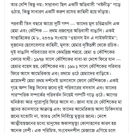
তার বেশি কিছু নয়। সম্ভাবনা ছিল একটি অভিবাসী “নষ্টনীড়” গড়ে
ওঠার, কিন্তু সাধারণ একটি করুণ রসের কাহিনী হয়ে দাঁড়ায়।
পরবর্তী তিন বছরে আরো দুটি গল্প — তাদের মূল চরিত্রগুলি এক
হেমা এবং কৌশিক — প্রথম প্রজন্মের অভিবাসী বাঙালি। একই
সাপ্তাহিকের মে ৮, ২০০৬ সংখ্যায় “ওয়ান্‌স্‌ ইন এ লাইফটাইম”;
দুজনের ছেলেবেলার কাহিনী, মূলত: হেমার দৃষ্টিভঙ্গী থেকে রচিত।
দুই বাঙালি পরিবারের বাস কেমব্রিজ শহরে, হেমা ও কৌশিকের
খেলার সাথী। ১৯৭৪ সালে কৌশিকের বাবা-মা দেশে ফিরে যান —
হেমার বয়েস ছয়, কৌশিকের নয়। ১৯৮১ সালে কৌশিকের পরিবার
ফিরে আসে আমেরিকায় এবং প্রথমে ওঠে হেমাদের বাড়িতে।
ত্রয়োদশী হেমা প্রথম দর্শনেই ভালবেসে ফেলে কৌশিককে। একই
গৃহে অল্প কিছু দিনের জন্যে দুই পরিবারের বসবাস এবং তাদের
পারস্পরিক সম্পর্কের পরিবর্তন নিয়েই গল্পটি গড়ে ওঠে। আগের
ঘনিষ্ঠতা আর পুরোপুরি ফিরে আসে না। জানা যায় যে কৌশিকের মা
স্তনের ক্যানসারে আক্রান্ত এবং তাদের আমেরিকায় আসা চিকিৎসার
জন্যে যতোটা না, তারও বেশি নির্বিঘ্নে মৃত্যুর জন্যে। দেশে
আত্মীয়স্বজনের মধ্যে মানুষের অকালমৃত্যু কোলাহলের কারণ হয়
অনেক বেশী। এক পরিমিত, সংবেদনশীল মেজাজে এগিয়ে চলে