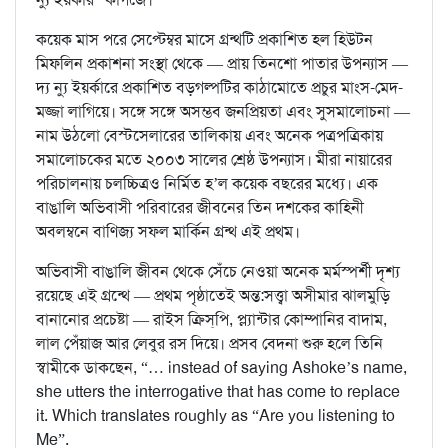
কয়েক মাস পরে সেপ্টেম্বর মাসে গ্রন্থটি প্রকাশিত হল হিউটন
মিফলিন প্রকাশনা সংস্থা থেকে — প্রায় তিনশো পাতার উপন্যাস —
দ্য ন্যু ইয়র্কারে প্রকাশিত বড়গল্পটির কাঠামোতে প্রচুর মাংস-মেদ-
মজ্জা লাগিয়ে। সঙ্গে সঙ্গে অসম্ভব জনপ্রিয়তা এবং সুসমালোচনা —
নাম উঠলো বেস্টসেলারের তালিকায় এবং অনেক পত্রপত্রিকায়
সমালোচকের মতে ২০০৩ সালের শ্রেষ্ঠ উপন্যাস। মীরা নায়ারের
পরিচালনায় চলচ্চিত্রও নির্মিত হ’ল কয়েক বছরের মধ্যে। এক
বাঙালি অভিবাসী পরিবারের জীবনের তিন দশকের কাহিনী
অবলম্বনে বাণিজ্য সফল মার্কিন গ্রন্থ এই প্রথম।
অভিবাসী বাঙালি জীবন থেকে সেঁচে নেওয়া অনেক মর্মস্পর্শী দৃশ্য
রয়েছে এই গ্রন্থে — প্রথম পৃষ্ঠাতেই অন্ত:সত্ত্বা অসীমার ঝালমুড়ি
বানানোর প্রচেষ্টা — রাইস ক্রিস্‌পি, প্ল্যান্টার কোম্পানির বাদাম,
লাল পেঁয়াজ আর লেবুর রস দিয়ে। প্রসব বেদনা শুরু হলে তিনি
স্বামীকে ডাকছেন, “… instead of saying Ashoke’s name,
she utters the interrogative that has come to replace
it. Which translates roughly as “Are you listening to
Me”.