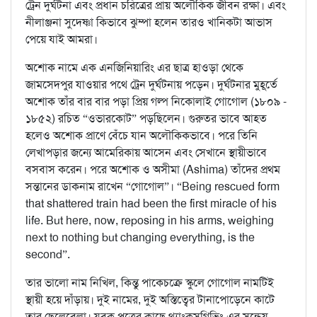
ট্রেন দুর্ঘটনা এবং প্রধান চরিত্রের প্রায় অলৌকিক জীবন রক্ষা। এবং
নীলাঞ্জনা সুদেষ্ণা কিভাবে ঝুম্পা হলেন তারও খানিকটা আভাস
পেয়ে যাই আমরা।
অশোক নামে এক এনজিনিয়ারিং এর ছাত্র হাওড়া থেকে
জামসেদপুর যাওয়ার পথে ট্রেন দুর্ঘটনায় পড়েন। দুর্ঘটনার মুহূর্তে
অশোক তাঁর বার বার পড়া প্রিয় গল্প নিকোলাই গোগোল (১৮০৯ -
১৮৫২) রচিত “ওভারকোট” পড়ছিলেন। গুরুতর ভাবে আহত
হলেও অশোক প্রাণে বেঁচে যান অলৌকিকভাবে। পরে তিনি
লেখাপড়ার জন্যে আমেরিকায় আসেন এবং সেখানে স্থায়ীভাবে
বসবাস করেন। পরে অশোক ও অসীমা (Ashima) তাঁদের প্রথম
সন্তানের ডাকনাম রাখেন “গোগোল”। “Being rescued form
that shattered train had been the first miracle of his
life. But here, now, reposing in his arms, weighing
next to nothing but changing everything, is the
second”.
তার ভালো নাম নিখিল, কিন্তু পাকেচক্রে স্কুলে গোগোল নামটিই
স্থায়ী হয়ে দাঁড়ায়। দুই নামের, দুই অস্তিত্বের টানাপোড়েনে কাটে
তার ছেলেবেলা। যুবক পুত্রের কাছে থ্যাংকসগিভিং এর সন্ধেয়