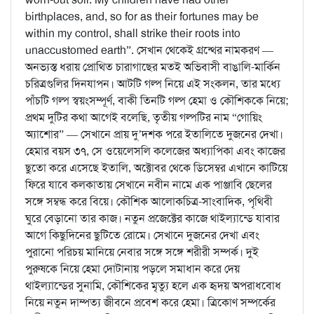
birthplaces, and, so for as their fortunes may be
within my control, shall strike their roots into
unaccustomed earth”. সেখান থেকেই গ্রন্থের নামকরণ —
অনভ্যস্ত ধরায় প্রোথিত চারাগাছের মতই অভিবাসী বাঙালি-মার্কিন
চরিত্রগুলির দিনযাপন। আটটি গল্প নিয়ে এই সংকলন, তার মধ্যে
পাঁচটি গল্প স্বয়ংসম্পূর্ণ, বাকী তিনটি গল্প হেমা ও কৌশিককে নিয়ে;
প্রথম দুটির কথা আগেই বলেছি, তৃতীয় গল্পটির নাম “গোয়িং
অ্যাশোর” — সেখানে প্রায় দু’দশক পরে ইতালিতে দুজনের দেখা।
হেমার বয়স ৩৭, সে ওয়েলেসলি কলেজের অধ্যাপিকা এবং কাজের
ছুতো করে এসেছে ইতালি, অক্টোবর থেকে ডিসেম্বর এখানে কাটিয়ে
ফিরে যাবে কলকাতায় সেখানে নবীন নামে এক পাঞ্জাবি ছেলের
সঙ্গে সম্বন্ধ করে বিয়ে। কৌশিক আলোকচিত্র-সাংবাদিক, পৃথিবী
ঘুরে বেড়ানো তার কাজ। নতুন প্রজেক্টের কাজে থাইল্যান্ডে যাবার
আগে কিছুদিনের ছুটিতে রোমে। সেখানে দুজনের দেখা এবং
পুরানো পরিচয় মানিয়ে নেবার সঙ্গে সঙ্গে শরীরী সম্পর্ক। দুই
পুরুষকে নিয়ে হেমা দোটানায় পড়লে সমাধান করে দেয়
থাইল্যান্ডের সুনামি, কৌশিকের মৃত্যু হলে এক হৃদয় অপরাধবোধ
নিয়ে নতুন দাম্পত্য জীবনে প্রবেশ করে হেমা। ত্রিকোণ সম্পর্কের