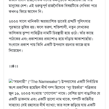
মানুষের দেশ। এই গুরুত্বপূর্ণ রাজনৈতিক বিষয়টিতে লেখিকা পরে
কখনও ফিরে আসেন নি।
২০০০ সালে খানিকটা অপ্রত্যাশিত ভাবেই গ্রন্থটি পুলিৎসার
পুরস্কারে ভূষিত হয়। ফলে তরুণ, শক্তিশালী, নতুন লেখকের
তালিকায় ঝুম্পা লাহিড়ীর নামটি চিরস্থায়ী হয়ে ওঠে। তাঁর কাছে
পাঠকের এবং প্রকাশকের প্রত্যাশাও হয়ে দাঁড়ায় আকাশছোঁয়া।
সংবাদে প্রকাশ পায় তিনি একটি উপন্যাস রচনার কাজে হাত
দিয়েছেন।
।।৪।।
“সমনামী” (“The Namesake”) উপন্যাসের একটি নির্বাচিত
অংশ প্রকাশিত হয়েছিল দীর্ঘ গল্প হিসেবে “ন্যু ইয়র্কার” পত্রিকার
জুন ১৬, ২০০৩ সংখ্যায় “গোগোল” নামে। বেশির ভাগ বাঙালির যে
একটি ডাকনাম এবং একটি ভালো নাম থাকে, গল্পটি কাহিনীর
সাহায্যে সেই রহস্যের দীর্ঘ ব্যাখ্যা; তার সঙ্গে জড়িয়ে যায় একটি