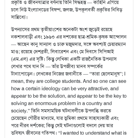
প্রকৃতি ও জীবনযাত্রার বর্ণনায় তিনি সিদ্ধহস্ত — কাহিনি এগিয়ে
চলে নিউ ইংল্যান্‌ডের বিষণ্ণ, জলজ, উপকূলবর্তী প্রকৃতির নিবিড়
সান্নিধ্যে।
উপন্যাসের প্রথম তৃতীয়াংশের অনেকটা অংশ জুড়েই রয়েছে
নকশালবাড়ী এবং ১৯৬০ এর দশকের ছাত্র-শ্রমিক-কৃষক আন্দোলন
— আছেন কানু সান্যাল ও চারু মজুমদার, সঙ্গে অবশ্যই চেয়ারম্যান
মাও; রয়েছে দেশব্রতী, লিবারেশন এবং মে দিবসে সিপিআই
(এম.এল) এর সৃষ্টি। কিন্তু লেখিকা একটি রাজনৈতিক উপন্যাস
লেখার পথে যান নি — তাঁর উপজীব্য মানব সম্পর্কের
টানাপোড়েন। লেখকের নিজের জবানীতে — “তারা ছেলেমানুষ”; I
mean, they are college students. And so one can see
how a certain ideology can be very attractive, and
appear to be the solution, and appear to be the key to
solving an enormous problem in a country and
society.” তিনি সমসাময়িক ঘটনাবলীকে উপলব্ধি করতে
চেয়েছেন গৌরীর মাধ্যমে, যার ভূমিকা প্রথমে সাহায্যকারী এবং
পরে নীরব দর্শকের; কিন্তু সেই ঘটনাগুলোই বদলে দেয় তার
ভবিষ্যৎ জীবনের গতিপথ। “I wanted to understand what is