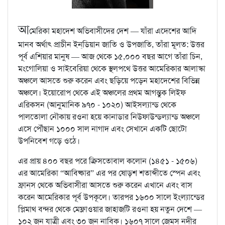
আ
মেরিকা মহাদেশ অভিবাসীদের দেশ — যাঁরা এদেশের আদি
মানব অর্থাৎ প্রাচীন ইন্‌ডিয়ান জাতি ও উপজাতি, তাঁরা মূলত: উত্তর
পূর্ব এশিয়ার মানুষ — আজ থেকে ১৫,০০০ বছর আগে তাঁরা চিন,
মংগোলিয়া ও সাইবেরিয়া থেকে স্থলপথে উত্তর আমেরিকার আলাস্কা
অঞ্চলে আসতে শুরু করেন এবং ছড়িয়ে পড়েন মহাদেশের বিভিন্ন
অঞ্চলে। ইয়োরোপ থেকে এই অঞ্চলের প্রথম আগন্তুক লিইফ
এরিকসন (আনুমানিক ৯৭০ - ১০২০) আইসল্যান্ড থেকে
পালতোলা নৌকায় রওনা হয়ে কানাডার নিউফাউন্ডল্যান্ড অঞ্চলে
এসে পৌঁছান ১০০০ সাল নাগাদ এবং সেখানে একটি ছোটো
উপনিবেশ গড়ে ওঠে।
এর প্রায় ৪০০ বছর পরে ক্রিসতোবাল কলোন (১৪৫১ - ১৫০৬)
এর আমেরিকা “আবিষ্কার” এর পর ষোড়শ শতাব্দীতে স্পেন এবং
ফ্রান্‌স থেকে অভিবাসীরা আসতে শুরু করেন এখানে এবং বাস
করেন আমেরিকার পূর্ব উপকূলে। তারপর ১৬০০ সালে ইংল্যান্ডের
প্লিমাথ বন্দর থেকে মেফ্লাওয়ার জাহাজটি রওনা হয় নতুন দেশে —
১০২ জন যাত্রী এবং ৩০ জন নাবিক। ১৬০৭ সালে জেমস নদীর