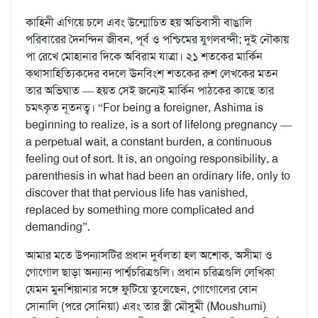
কাহিনী এগিয়ে চলে এবং উন্মোচিত হয় অভিবাসী বাঙালি
পরিবারের দৈনন্দিন জীবন, পূর্ব ও পশ্চিমের যুগলবন্দী; দুই নৌকায়
পা রেখে মোহানার দিকে অবিরাম যাত্রা। ২১ শতকের মার্কিন
কথাসাহিত্যিকদের বদলে ঊনবিংশ শতকের রুশ লেখকের মতন
তার অভিঘাত — হয়ত সেই জন্যেই মার্কিন পাঠকের কাছে তার
চমৎকৃত নূতনত্ব। “For being a foreigner, Ashima is
beginning to realize, is a sort of lifelong pregnancy —
a perpetual wait, a constant burden, a continuous
feeling out of sort. It is, an ongoing responsibility, a
parenthesis in what had been an ordinary life, only to
discover that that pervious life has vanished,
replaced by something more complicated and
demanding”.
আমার মতে উপন্যাসটির প্রধান দুর্বলতা হল অশোক, অসীমা ও
গোগোল ছাড়া অন্যান্য পার্শ্বচরিত্রগুলি। প্রধান চরিত্রগুলি লেখিকা
যেমন মুনশিয়ানার সঙ্গে ফুটিয়ে তুলেছেন, গোগোলের বোন
সোনালি (পরে সোনিয়া) এবং তার স্ত্রী মৌসুমী (Moushumi)