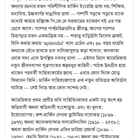
অন্যান্য রচনার মতন পরিশীলিত মার্কিন ইংরেজি ভাষা নয়; শিক্ষিত,
মধ্যবিত্ত, উচ্চবর্ণের বাঙালির ভাষা — গল্পটি পড়তে পড়তে মাঝে
মধ্যেই আমার মস্তিষ্কে পি.কে.দে সরকারের ব্যাকরণ বই এর গন্ধ
ভেসে আসে। গল্পের পার্শ্বচরিত্রগুলিও জীবন্ত, আগের গল্পের
মিরান্ডার মতন একমাত্রিক নয় — শতায়ু বাড়িউলি মিসেস ক্রফট,
যিনি কথায় কথায় ‘splendid’ বলে ওঠেন এবং ৬৮ বছর বয়েসি
কন্যাকে বেঁধে রাখতে চান বালিকাসুলভ কড়া শাসনে; কলকাতা
থেকে সদ্য এসে উপস্থিত নববধূ মালা — এইসব মিলে আমেরিকায়
নতুন জীবনযাপন সূত্রপাতের অম্লমধুর কাহিনী। পাঠক উদগ্রীব হয়ে
থাকেন পরবর্তী সাহিত্যকর্মের জন্যে — এবার কোন দিকে মোড়
ফিরবেন তিনি। মার্কিন সাহিত্যজগতে এক নতুন প্রতিভার আবির্ভাব
ঘটেছে — সেই নিয়ে আর কোন সন্দেহ নেই।
আমেরিকার প্রথম শ্রেণীর কবি সাহিত্যিকদের একটা বড় অংশ হয়
অভিবাসী অথবা অভিবাসী বংশোদ্ভূত; এবং তা মূলত:
ইয়োরোপের। রুশ-মার্কিন লেখক ভ্লাদিমির নবোকভ (১৮৯৯ -
১৯৭৭) অথবা আলেকসান্দার সলঝেনিৎসিন (১৯১৮ – ২০০৮);
অথবা জার্মান-মার্কিন লেখক এরিখ মারিয়া রেমার্ক (১৮৯৮ –
১৯৭০), হেনরি মিলার (১৮৯১ – ১৯৮০) অথবা জন স্টাইনবেক