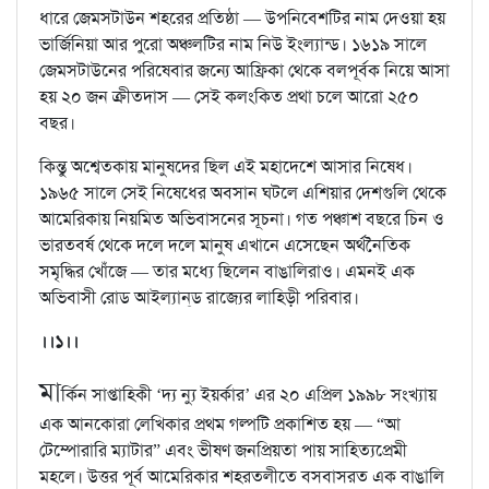
ধারে জেমসটাউন শহরের প্রতিষ্ঠা — উপনিবেশটির নাম দেওয়া হয়
ভার্জিনিয়া আর পুরো অঞ্চলটির নাম নিউ ইংল্যান্ড। ১৬১৯ সালে
জেমসটাউনের পরিষেবার জন্যে আফ্রিকা থেকে বলপূর্বক নিয়ে আসা
হয় ২০ জন ক্রীতদাস — সেই কলংকিত প্রথা চলে আরো ২৫০
বছর।
কিন্তু অশ্বেতকায় মানুষদের ছিল এই মহাদেশে আসার নিষেধ।
১৯৬৫ সালে সেই নিষেধের অবসান ঘটলে এশিয়ার দেশগুলি থেকে
আমেরিকায় নিয়মিত অভিবাসনের সূচনা। গত পঞ্চাশ বছরে চিন ও
ভারতবর্ষ থেকে দলে দলে মানুষ এখানে এসেছেন অর্থনৈতিক
সমৃদ্ধির খোঁজে — তার মধ্যে ছিলেন বাঙালিরাও। এমনই এক
অভিবাসী রোড আইল্যান্‌ড রাজ্যের লাহিড়ী পরিবার।
।।১।।
মা
র্কিন সাপ্তাহিকী ‘দ্য ন্যু ইয়র্কার’ এর ২০ এপ্রিল ১৯৯৮ সংখ্যায়
এক আনকোরা লেখিকার প্রথম গল্পটি প্রকাশিত হয় — “আ
টেম্পোরারি ম্যাটার” এবং ভীষণ জনপ্রিয়তা পায় সাহিত্যপ্রেমী
মহলে। উত্তর পূর্ব আমেরিকার শহরতলীতে বসবাসরত এক বাঙালি