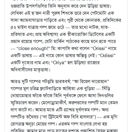
গুজরাতি উপসর্গগুলির তিনি অনুবাদ করে দেন উড়িয়া ভাষায়।
লেখিকা এই ছ’জন নারী পুরুষ শিশুকে ভরে দেন পেটমোটা এক
সাদা অ্যামবাসাডার গাড়িতে এবং পুরী থেকে কোনারক, প্রতিদিকের
৫২ মাইল যাত্রায় গল্প জমে ওঠে — তার মধ্যে নাটক, ঘাত-
প্রতিঘাত এবং প্রায় অবিশ্বাস্য এক স্বীকারোক্তি! ডিটেলের একটি
প্রমাদ রয়েছে গল্পে, যেটা মার্কিন পাঠকের কাছে মনে হতে পারে
— “close enough!” মি: কাপাসি কথা বলেন “Orissi” নামে
একটি ভাষায় — এই নামে কোন ভাষার অস্তিত্ব নেই। “Odissi”
একটি নৃত্যের নাম এবং “Oriya” হল উড়িষ্যা রাজ্যের
অধিবাসীদের মাতৃভাষা।
আরও দুটি গল্পের পটভূমি ভারতবর্ষ; “আ রিয়েল দারোয়ান”
গল্পের মূল চরিত্র ফ্ল্যাটবাড়িতে আশ্রিতা এক বুড়িমা — সিঁড়ি
ধোয়ামোছার ফাঁকে ফাঁকে তিনি পূর্ববঙ্গে ফেলে আসা দিনগুলির
স্মৃতিচারণ করেন। মেলোড্রামাকীর্ণ, করুণরসের গল্পটি মনে তেমন
দাগ কাটে না। আমার মতে এটি গ্রন্থের দুর্বলতম গল্প। অন্য
গল্পটিও তথৈবচ (“দা ট্রিটমেন্ট অফ বিবি হালদার”) — এক মৃগি
রোগগ্রস্ত অনূঢ়া মেয়ের গল্প। এরকম গল্প বাংলায় লেখা হয়
প্রতিদিন, আমার মনে পড়ে সাতের দশকে প্রকাশিত সৈয়দ মুস্তাফা