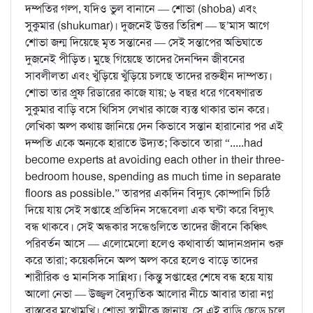
দম্পতির গল্প, যদিও ভুল বানানে — শোভা (shoba) এবং
সুকুমার (shukumar)। দুজনেই উত্তর তিরিশ — ছ’মাস আগে
শোভা জন্ম দিয়েছে মৃত সন্তানের — সেই সন্তাপের অভিঘাতে
দুজনেই পীড়িত। মুছে গিয়েছে তাদের দৈনন্দিন জীবনের
সাবলীলতা এবং খুঁড়িয়ে খুঁড়িয়ে চলছে তাদের রক্তহীন দাম্পত্য।
শোভা তার প্রুফ রিডারের কাজে যায়; ৬ বছর ধরে গবেষণারত
সুকুমার বাড়ি বসে থিসিস লেখার কাজে ব্যস্ত থাকার ভান করে।
লেখিকা অল্প কথায় জানিয়ে দেন কিভাবে সন্তান হারানোর পর এই
দম্পতি একে অন্যকে হারাতে উদ্যত; কিভাবে তারা “.....had
become experts at avoiding each other in their three-
bedroom house, spending as much time in separate
floors as possible.” তারপর একদিন বিদ্যুৎ কোম্পানি চিঠি
দিয়ে যায় সেই সপ্তাহে প্রতিদিন সন্ধেবেলা এক ঘন্টা করে বিদ্যুৎ
বন্ধ থাকবে। সেই অন্ধকার সন্ধেগুলিতে তাদের জীবনে কিঞ্চিৎ
পরিবর্তন আসে — এলোমেলো হলেও কথাবার্তা আদানপ্রদান শুরু
করে তারা; কয়েকদিনে অল্প অল্প করে হলেও বাড়ে তাদের
শারীরিক ও মানসিক সান্নিধ্য। কিন্তু সপ্তাহের শেষে বন্ধ হয়ে যায়
আলো নেভা — উজ্জ্বল বৈদ্যুতিক আলোর নীচে আবার তারা নগ্ন
বাস্তবের মুখোমুখি। শোভা স্বামীকে জানায়, সে এই বাড়ি ছেড়ে চলে