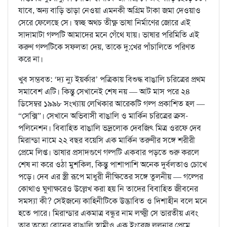
যাবে, অন্য বাড়ি ভাড়া নেওয়া এমনকী অগ্রিম টাকা জমা দেওয়াও
সেরে ফেলেছে সে। স্বচ্ছ অথচ তীক্ষ্ণ ভাষা নির্মাণের জোরে এই
সাদামাটা গল্পটি আমাদের মনে গেঁথে যায়। ভাষার পরিমিতি এই
করুণ গল্পটিকে সফলতা দেয়, তাকে দু:খের পাঁচালিতে পরিণত
করে না।
খুব সম্ভবত: ‘দ্য ন্যু ইয়র্কার’ পত্রিকায় বিশুদ্ধ বাঙালি চরিত্রের প্রথম
সমাবেশ এটি। কিন্তু সেখানেই শেষ নয় — আট মাস পরে ২৪
ডিসেম্বর ১৯৯৮ সংখ্যায় লেখিকার আরেকটি গল্প প্রকাশিত হল —
“সেক্সি”। সেখানে অভিবাসী বাঙালি ও মার্কিন চরিত্রের ক্রস-
পলিনেশন। বিবাহিত বাঙালি ভদ্রলোক দেবজিৎ মিত্র ওরফে দেব
মিরান্ডা নামে ২২ বছর বয়েসি এক মার্কিন তরুণীর সঙ্গে শরীরী
প্রেমে লিপ্ত। ভাষার প্রসাদগুণে গল্পটি একবার পড়তে শুরু করলে
শেষ না করে ওঠা মুশকিল, কিন্তু পাশাপাশি অনেক দুর্বলতাও চোখে
পড়ে। দেব এর স্ত্রী রূপে মাধুরী দীক্ষিতের সঙ্গে তুলনীয় — গল্পের
কোথাও ঘুণাক্ষরেও উল্লেখ করা হয় নি তাদের বিবাহিত জীবনের
সমস্যা কী? সেইজন্যে কাহিনীটিকে উদ্ভাবিত ও দিশাহীন বলে মনে
হতে পারে। মিরান্ডার একমাত্র বন্ধুর নাম লক্ষ্মী সে ভারতীয় এবং
তার তুতো বোনের বাঙালি স্বামীও এক ইংরেজ ললনার প্রেমে