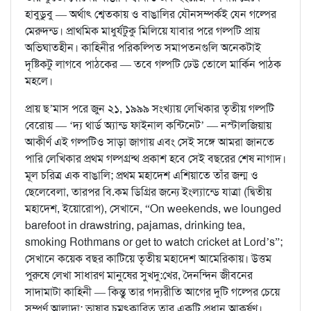
হাবুডুবু — অর্থাৎ শ্বেতকায় ও বাঙালির যৌনসম্পর্কই যেন গল্পের
মেরুদন্ড। প্রাথমিক মাধুর্যটুকু মিলিয়ে যাবার পরে গল্পটি প্রায়
অভিঘাতহীন। কাহিনীর পরিকল্পিত সমাপতনগুলি অনেকটাই
দৃষ্টিকটু লাগবে পাঠকের — তবে গল্পটি ঢেউ তোলে মার্কিন পাঠক
মহলে।
প্রায় ছ’মাস পরে জুন ২১, ১৯৯৯ সংখ্যায় লেখিকার তৃতীয় গল্পটি
বেরোয় — ‘দ্য থার্ড অ্যান্ড ফাইনাল কন্টিনেট’ — নস্টালজিয়ায়
আকীর্ণ এই গল্পটিও সাড়া জাগায় এবং সেই সঙ্গে আমরা জানতে
পারি লেখিকার প্রথম গল্পগ্রন্থ প্রকাশ হবে সেই বছরের শেষ নাগাদ।
মূল চরিত্র এক বাঙালি; প্রথম মহাদেশ এশিয়াতে তাঁর জন্ম ও
ছেলেবেলা, তারপর বি.কম ডিগ্রির জন্যে ইংল্যান্ডে যাত্রা (দ্বিতীয়
মহাদেশ, ইয়োরোপ), সেখানে, “On weekends, we lounged
barefoot in drawstring, pajamas, drinking tea,
smoking Rothmans or get to watch cricket at Lord’s”;
সেখানে কয়েক বছর কাটিয়ে তৃতীয় মহাদেশ আমেরিকায়। উত্তম
পুরুষে লেখা সাধারণ মানুষের সুখদু:খের, দৈনন্দিন জীবনের
সাদামাটা কাহিনী — কিন্তু তার গদ্যরীতি আগের দুটি গল্পের চেয়ে
সম্পূর্ণ আলাদা; ভাষার চমৎকারিত্ব তার একটি প্রধান আকর্ষণ।