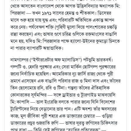
খেতে আসতেন বাংলাদেশ থেকে আগত উদ্ভিদবিদ্যার অধ্যাপক মি:
পিরজাদা — তখন ১৯৭১ সালের হেমন্ত ও শীতকাল। ডিসেম্বর
মাসে শুরু হয়ে যায় যুদ্ধ এবং পরিবারটি অতিথিকে একান্ত আপন
করে নেয়। পর্যবেক্ষণ শক্তি (গৃহিণী মুলো দিয়ে পালংশাকের চচ্চড়ি
রান্না করছেন) এবং ভাষার গুণে চরিত্র গুলিকে রক্তমাংসের বাঙালি
মনে হয়, যদিও মি: পিরজাদার পক্ষে হ্যালো-উইনের কুমড়ো চিনতে
না পারার ব্যাপারটি অস্বাভাবিক।
নামগল্পের (“ইন্টারপ্রেটার অফ ম্যালাডিস”) পটভূমি ভারতবর্ষ।
গল্পটি ও. হেনরি পুরষ্কার এবং সেরা মার্কিন ছোটগল্প পুরষ্কারের
জন্যে নির্বাচিত হয়েছিল। আমেরিকার ন্যু জার্সি রাজ্য থেকে পুরী
ভ্রমণে এসেছেন এক বাঙালি পরিবার রাজ ও মিনা দাস এবং তাঁদের
তিন ছেলেমেয়ে রনি, রবি ও টিনা। গন্তব্য তাঁদের ঐতিহাসিক
কোনারকের সূর্যমন্দির — সঙ্গে ড্রাইভার ও ট্যুরগাইড মাঝবয়েসি
মি: কাপাসি — ভাল ইংরেজি বলতে পারার জন্যে যিনি বিদেশের
ট্যুরিস্টদের নিয়ে বেড়ানোর ভার পান। এটি অবশ্য তাঁর অবসরের
কাজ, মূল জীবিকা পুরী শহরে এক ডাক্তারের চেম্বারে — ওড়িয়া
ডাক্তারের প্রচুর গুজরাতি রুগি — ভাষার দূরত্ব রুগিদের চিকিৎসার
পথে বাধা — তিনি সেই রুগিদের “ব্যাধির প্রতিবেদক” —