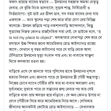
তফাৎ রয়েছে তাদের স্বভাবে — উদয়নের সহজাত ক্ষমতা নেতৃত্ব
দেবার, সে ঝুঁকি নিতে ভালবাসে; সুভাষ শান্ত, নির্বিরোধী ও
নির্ভরযোগ্য। দুই ভাই এর ভীষণ ভাব, সব সময় তাদের দেখা যায়
একসঙ্গে — তবে স্কুলের পড়া শেষ করে তাঁরা যোগ দেয় বিভিন্ন
কলেজে। উদয়ন জড়িয়ে পড়ে নকশালবাড়ি আন্দোলনে, কিন্তু
সুভাষের নিজস্ব কোনও রাজনৈতিক সত্তা নেই, সে ভাইকে বলে, “It
is not my place to object”. কলকাতার লেখাপড়া শেষ করে সে
রসায়নে উচ্চ শিক্ষার জন্যে আমেরিকার রোড আইল্যান্‌ড রাজ্যে
আসে। সেখানে দু বছর কাটানোর পরে সে বাড়ি থেকে আসা
টেলিগ্রামে উদয়নের মৃত্যু সংবাদ পায় এবং মা-বাবাকে সান্ত্বনা
দিতে কলকাতা রওনা হয়।
বাড়িতে এসে সে জানতে পারে পুলিসের হাতে উদয়নের নৃশংস
হত্যার বিবরণ এবং জানতে পারে যে উদয়নের স্ত্রী গৌরী অন্ত:সত্ত্বা।
নিজের চোখে দ্যাখে গৌরীর প্রতি তার মা-বাবার অবহেলা এবং
দুর্ব্যবহার; বুঝতে পারে যে সন্তানের জন্ম দেবার পর তার সেই
বাড়িতে থাকা প্রায় অসম্ভব হয়ে দাঁড়াবে। সে অন্য কোনও উপায় না
দেখে গৌরীকে বিয়ে করে আমেরিকায় নিয়ে আসে। লেখিকার
জীবনের অনেকটাই কেটেছে রোড আইল্যান্‌ডে — সেখানকার