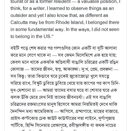
tourist or as a former resident — a valuable position, I
think, for a writer. I learned to observe things as an
outsider and yet I also know that, as different as
Calcutta may be from Rhode Island, I belonged there
in some fundamental way. In the ways, I did not seen
to belong in the US.”
বইটি পড়ে শেষ করার পর গল্পগুলির কোন একটি বা দুটি আলাদা
করে মনে লেগে থাকে না — সব কেমন মিলেমিশে এক হয়ে যায়;
কেবল মনে থাকে একঝাঁক অভিবাসী বাঙালি চরিত্রের একটি রঙিন
কোলাজ — তাদের জীবন, স্বপ্ন, আকাঙ্ক্ষা। দু:খ, প্রেম, প্রবঞ্চনা —
সব কিছু। তারা কিভাবে ঘরে ঢুকেই জুতোজোড়া খুলে সযত্নে
সরিয়ে রাখে, বিস্কুট ডুবিয়ে ডুবিয়ে খেয়ে যায় কাপের পর কাপ চিনি-
দুধ-মেশানো চা — আমরা তাদের বসার ঘরে বা শোবার ঘরে এক
ঝলক উঁকি মেরে দেখ নিই তাদের জীবনচর্যা। এই সব বাঙালি
চরিত্রদের রক্তমাংসের মানুষ হিসেবে আমরা নিয়মিতই দেখে থাকি
দৈনন্দিন মধ্য আমেরিকায় — আপিসে, গ্রন্থাগারে, মাছের বাজারে,
প্রাইস-কস্টকোর চেক আউট কাউন্টারের লম্বা লাইনে, দুর্গাপূজায়
পার্টিতে, হিন্দি সিনেমার প্রেক্ষাগৃহে, রবীন্দ্রসঙ্গীত বা কথক নাচের