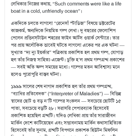
লেখিকার নিজের কথায়, “Such comments were like a life
boat in a cold, unfriendly ocean”।
একদিকে চলতে লাগলো “রেনেসাঁ স্টাডিজ” বিষয়ে ডক্টরেটের
কাজকর্ম, অন্যদিকে নিয়মিত গল্প লেখা। দু বছরের ফেলোশিপ
পেলেন প্রভিন্‌স্‌টাউন শহরের ফাইন আর্টস ওয়ার্ক সেন্টারে। তার
পর প্রায় অলৌকিক ভাবেই ঘটতে লাগলো একের পর এক ঘটনা —
সুখ্যাত “দ্য ন্যু ইয়র্কার” পত্রিকায় প্রকাশিত হল প্রথম গল্প, যোগাড়
হল তাঁর নিজস্ব সাহিত্য-এজেন্ট। চুক্তি হ’ল প্রথম গল্পগ্রন্থ প্রকাশের
— সবই অতি অল্প সময়ের মধ্যে। গল্পের মতন আবিশ্বাস্য মনে
হলেও পুরোপুরি বাস্তব ঘটনা।
১৯৯৯ সালের শেষ নাগাদ প্রকাশিত হল তাঁর প্রথম গল্পগ্রন্থ,
“ব্যাধির প্রতিবেদক” (“Interpreter of Maladies”) — বিভিন্ন
স্বাদের ছোট ও বড় ন’টি গল্পের সংকলন — সবচেয়ে ছোটটি ১৫
পাতা, সবচেয়ে বড়টি ২৮। সরাসরি পেপারব্যাক হিসেবেই
প্রকাশিত হয়েছিল গ্রন্থটি। যদিও লেখিকা প্রায় তাঁর সারাজীবন
মার্কিন দেশে কাটিয়েছেন এবং সম্ভাবনাময় মার্কিন কথাসাহিত্যিক
হিসেবেই তাঁর সুনাম, গ্রন্থটি বিপণনে প্রকাশক হিউটন মিফলিন