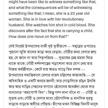
might have been like to witness something like that,
and what the consequences will be of witnessing
something like that; I mean, she is a 23 year old
woman. She is in love with her revolutionary
husband. She watches him shot in cold blood. She
discovers after the fact that she is carrying a child.
How does one move on from that?”
সেই নিয়েই উপন্যাসের বাকী দুই তৃতীয়াংশ — সমুদ্রের ওপারেও
পুরানো স্মৃতি তাদের তাড়া করে বেড়ায়। গৌরীর কন্যা বেলার জন্ম
হয়, সে জানে না তার পিতৃপরিচয় — সুভাষের স্নেহ মমতা ঘিরে
থাকে তাকে; গৌরী দর্শনশাস্ত্রের পড়াশোনা করে যোগ দেয় তার
নিজস্ব কর্মজীবনে। কেটে যায় আরও সাড়ে তিন দশক —
উপন্যাসের সমাপ্তিকালে বেলার বয়েস চল্লিশের কাছাকাছি — সে
অবিবাহিত ও একটি কন্যার জননী; তার গোড়ালিতে রঙিন উল্‌কি
আর আর বাড়ির পেছনের বাগানে হেঁসেলের আবর্জনা থেকে সার
বানানোর “কমপোস্ট বিন”। কিন্তু গল্প দানা বাঁধে না — গৌরী ও
সুভাষ এবং গৌরী ও বেলার মধ্যে ভৌগোলিক ও মানসিক দূরত্ব
বাড়তে বাড়তে অসীমে পৌঁছায়। দ্বীপের মতন বিচ্ছিন্ন তিনটি মানুষ