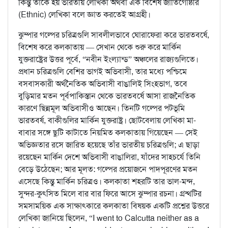
কিন্তু তাঁকে হয় ভারতীয় লেখিকা অথবা এক বিশেষ জাতিগোষ্ঠীর
(Ethnic) লেখিকা বলে জ্ঞাত করতেই আগ্রহী।
ঝুম্পার গল্পের চরিত্রগুলি সাবলীলভাবে ঘোরাফেরা করে ভারতবর্ষে,
বিশেষ করে কলকাতায় — সেখান থেকে শুরু করে মার্কিন
যুক্তরাষ্ট্রের উত্তর পূর্বে, “নবীন ইংল্যান্ড” অঞ্চলের রাজ্যগুলিতে।
প্রধান চরিত্রগুলি বেশির ভাগই অভিবাসী, তার মধ্যে পশ্চিমে
বসবাসকারী অর্থনৈতিক অভিবাসী বাঙালিই সিংহভাগ, তবে
বুড়িমার মতন পূর্বপাকিস্তান থেকে ভারতবর্ষে আসা রাজনৈতিক
কারণে ছিন্নমূল অভিবাসীও আছেন। তিনটি গল্পের পটভূমি
ভারতবর্ষ, বাকীগুলির মার্কিন যুক্তরাষ্ট্র। ছোটবেলায় লেখিকা মা-
বাবার সঙ্গে ছুটি কাটাতে নিয়মিত কলকাতায় গিয়েছেন — সেই
অভিজ্ঞতার রসে জারিত হয়েছে তাঁর ভারতীয় চরিত্রগুলি; এ ছাড়া
রয়েছেন মার্কিন দেশে অভিবাসী বাঙালিরা, যাঁদের সাহচর্যে তিনি
বেড়ে উঠেছেন; আর মূলত: গল্পের প্রয়োজনে পাদপূরণের মতন
এসেছে কিন্তু মার্কিন চরিত্রও। কলকাতা শহরটি তার ভাল-মন্দ,
সুন্দর-কুৎসিত মিলে বার বার ফিরে আসে ঝুম্পার রচনা। গ্রন্থটির
সমসাময়িক এক সাক্ষাৎকারে কলকাতা বিষয়ক একটি প্রশ্নের উত্তরে
লেখিকা জানিয়ে ছিলেন, “I went to Calcutta neither as a