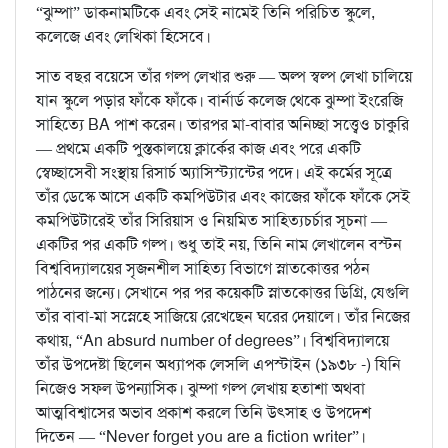
“ঝুম্পা” ডাকনামটিকে এবং সেই নামেই তিনি পরিচিত স্কুলে,
কলেজে এবং লেখিকা হিসেবে।
সাত বছর বয়েসে তাঁর গল্প লেখার শুরু — অল্প স্বল্প লেখা চালিয়ে
যান স্কুলে পড়ার ফাঁকে ফাঁকে। বার্নার্ড কলেজ থেকে ঝুম্পা ইংরেজি
সাহিত্যে BA পাশ করেন। তারপর মা-বাবার অনিচ্ছা সত্ত্বেও চাকুরি
— প্রথমে একটি পুস্তকালয়ে ক্লার্কের কাজ এবং পরে একটি
স্বেচ্ছাসেবী সংস্থায় রিসার্চ অ্যাসিস্ট্যান্টের পদে। এই কর্মের সূত্রে
তাঁর ডেস্কে আসে একটি কমপিউটার এবং কাজের ফাঁকে ফাঁকে সেই
কমপিউটারেই তাঁর সিরিয়াস ও নিয়মিত সাহিত্যচর্চার সূচনা —
একটির পর একটি গল্প। শুধু তাই নয়, তিনি নাম লেখালেন বস্টন
বিশ্ববিদ্যালয়ের সৃজনশীল সাহিত্য বিভাগে স্নাতকোত্তর পঠন
পাঠনের জন্যে। সেখানে পর পর কয়েকটি স্নাতকোত্তর ডিগ্রি, যেগুলি
তাঁর বাবা-মা সস্নেহে সাজিয়ে রেখেছেন ঘরের দেয়ালে। তাঁর নিজের
কথায়, “An absurd number of degrees”। বিশ্ববিদ্যালয়ে
তাঁর উপদেষ্টা ছিলেন অধ্যাপক লেসলি এপস্টাইন (১৯৩৮ -) যিনি
নিজেও সফল উপন্যাসিক। ঝুম্পা গল্প লেখায় হতাশা অথবা
আত্মবিশ্বাসের অভাব প্রকাশ করলে তিনি উৎসাহ ও উপদেশ
দিতেন — “Never forget you are a fiction writer”।