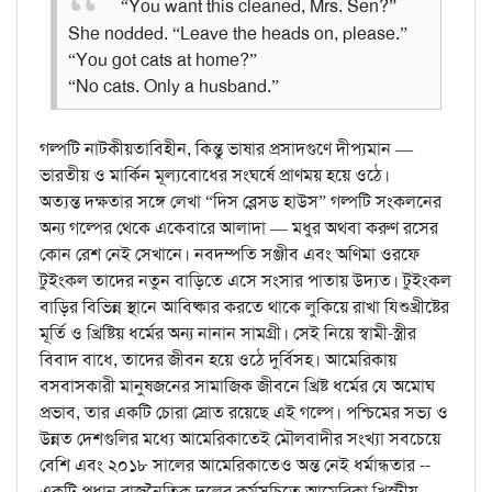
“You want this cleaned, Mrs. Sen?”
She nodded. “Leave the heads on, please.”
“You got cats at home?”
“No cats. Only a husband.”
গল্পটি নাটকীয়তাবিহীন, কিন্তু ভাষার প্রসাদগুণে দীপ্যমান —
ভারতীয় ও মার্কিন মূল্যবোধের সংঘর্ষে প্রাণময় হয়ে ওঠে।
অত্যন্ত দক্ষতার সঙ্গে লেখা “দিস ব্লেসড হাউস” গল্পটি সংকলনের
অন্য গল্পের থেকে একেবারে আলাদা — মধুর অথবা করুণ রসের
কোন রেশ নেই সেখানে। নবদম্পতি সঞ্জীব এবং অণিমা ওরফে
টুইংকল তাদের নতুন বাড়িতে এসে সংসার পাতায় উদ্যত। টুইংকল
বাড়ির বিভিন্ন স্থানে আবিষ্কার করতে থাকে লুকিয়ে রাখা যিশুখ্রীষ্টের
মূর্তি ও খ্রিষ্টিয় ধর্মের অন্য নানান সামগ্রী। সেই নিয়ে স্বামী-স্ত্রীর
বিবাদ বাধে, তাদের জীবন হয়ে ওঠে দুর্বিসহ। আমেরিকায়
বসবাসকারী মানুষজনের সামাজিক জীবনে খ্রিষ্ট ধর্মের যে অমোঘ
প্রভাব, তার একটি চোরা স্রোত রয়েছে এই গল্পে। পশ্চিমের সভ্য ও
উন্নত দেশগুলির মধ্যে আমেরিকাতেই মৌলবাদীর সংখ্যা সবচেয়ে
বেশি এবং ২০১৮ সালের আমেরিকাতেও অন্ত নেই ধর্মান্ধতার --
একটি প্রধান রাজনৈতিক দলের কর্মসূচিতে আমেরিকা খ্রিস্টীয়