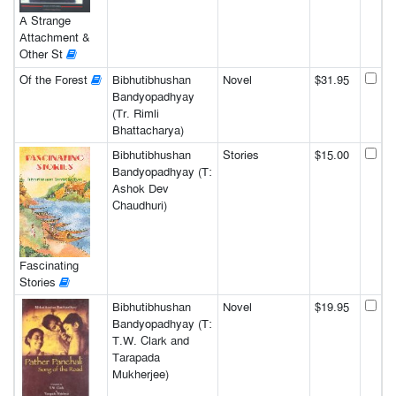
A Strange
Attachment &
Other St
Of the Forest
Bibhutibhushan
Novel
$31.95
Bandyopadhyay
(Tr. Rimli
Bhattacharya)
Bibhutibhushan
Stories
$15.00
Bandyopadhyay (T:
Ashok Dev
Chaudhuri)
Fascinating
Stories
Bibhutibhushan
Novel
$19.95
Bandyopadhyay (T:
T.W. Clark and
Tarapada
Mukherjee)