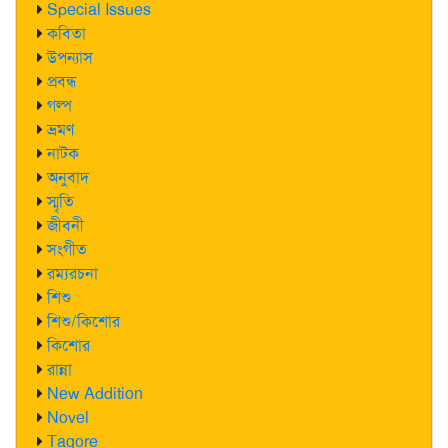
Special Issues
কবিতা
উপন্যাস
প্রবন্ধ
গল্প
ভ্রমণ
নাটক
অনুবাদ
স্মৃতি
জীবনী
সংগীত
রম্যরচনা
শিশু
শিশু/কিশোর
কিশোর
রান্না
New Addition
Novel
Tagore