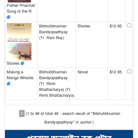
Pather Pnachali
Song of the R
Bibhutibhushan
Stories
$12.95
Bandyopadhyay
(Tr. Rani Roy)
Stories
Making a
Bibhutibhushan
Novel
$12.95
Mango Whistle
Bandyopadhyay
(Tr. Rimli
Bhattacharya) (Tr.
Rimli Bhattacharya)
1
(1 to 46 of total 46 : search result of "Bibhutibhushan
Bandyopadhyay" in
author
)