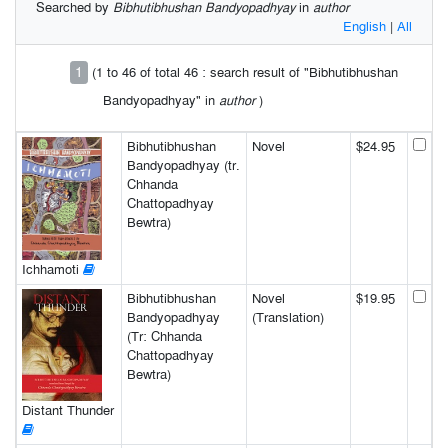
Searched by
Bibhutibhushan Bandyopadhyay
in
author
English
|
All
1
(1 to 46 of total 46 : search result of "Bibhutibhushan
Bandyopadhyay" in
author
)
Bibhutibhushan
Novel
$24.95
Bandyopadhyay (tr.
Chhanda
Chattopadhyay
Bewtra)
Ichhamoti
Bibhutibhushan
Novel
$19.95
Bandyopadhyay
(Translation)
(Tr: Chhanda
Chattopadhyay
Bewtra)
Distant Thunder