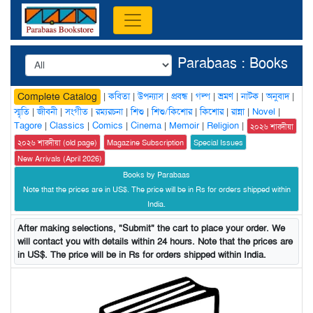
Parabaas : Books
|
কবিতা
|
উপন্যাস
|
প্রবন্ধ
|
গল্প
|
ভ্রমণ
|
নাটক
|
অনুবাদ
|
Complete Catalog
স্মৃতি
|
জীবনী
|
সংগীত
|
রম্যরচনা
|
শিশু
|
শিশু/কিশোর
|
কিশোর
|
রান্না
|
Novel
|
Tagore
|
Classics
|
Comics
|
Cinema
|
Memoir
|
Religion
|
২০২৬ শারদীয়া
২০২৬ শারদীয়া (old page)
Magazine Subscription
Special Issues
New Arrivals (April 2026)
Books by Parabaas
Note that the prices are in US$. The price will be in Rs for orders shipped within
India.
After making selections, "Submit" the cart to place your order. We
will contact you with details within 24 hours. Note that the prices are
in US$. The price will be in Rs for orders shipped within India.