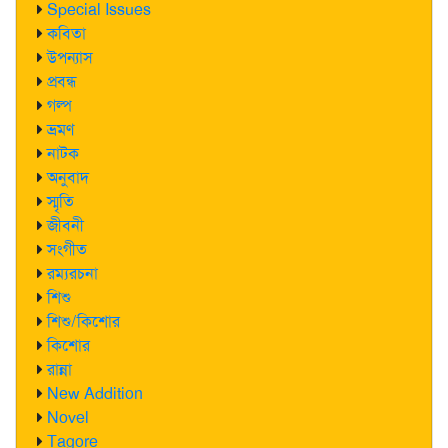
Special Issues
কবিতা
উপন্যাস
প্রবন্ধ
গল্প
ভ্রমণ
নাটক
অনুবাদ
স্মৃতি
জীবনী
সংগীত
রম্যরচনা
শিশু
শিশু/কিশোর
কিশোর
রান্না
New Addition
Novel
Tagore