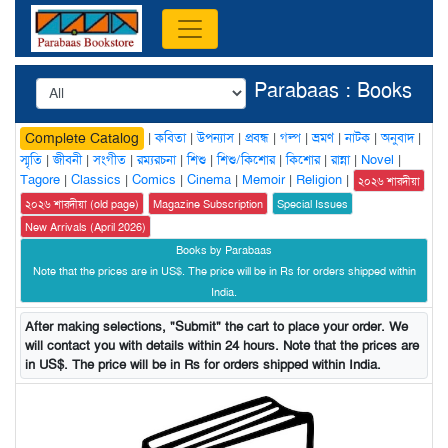
Parabaas : Books
|
কবিতা
|
উপন্যাস
|
প্রবন্ধ
|
গল্প
|
ভ্রমণ
|
নাটক
|
অনুবাদ
|
Complete Catalog
স্মৃতি
|
জীবনী
|
সংগীত
|
রম্যরচনা
|
শিশু
|
শিশু/কিশোর
|
কিশোর
|
রান্না
|
Novel
|
Tagore
|
Classics
|
Comics
|
Cinema
|
Memoir
|
Religion
|
২০২৬ শারদীয়া
২০২৬ শারদীয়া (old page)
Magazine Subscription
Special Issues
New Arrivals (April 2026)
Books by Parabaas
Note that the prices are in US$. The price will be in Rs for orders shipped within
India.
After making selections, "Submit" the cart to place your order. We
will contact you with details within 24 hours. Note that the prices are
in US$. The price will be in Rs for orders shipped within India.