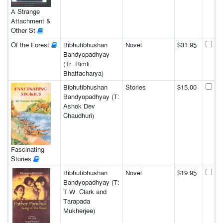
A Strange
Attachment &
Other St
Of the Forest
Bibhutibhushan
Novel
$31.95
Bandyopadhyay
(Tr. Rimli
Bhattacharya)
Bibhutibhushan
Stories
$15.00
Bandyopadhyay (T:
Ashok Dev
Chaudhuri)
Fascinating
Stories
Bibhutibhushan
Novel
$19.95
Bandyopadhyay (T:
T.W. Clark and
Tarapada
Mukherjee)