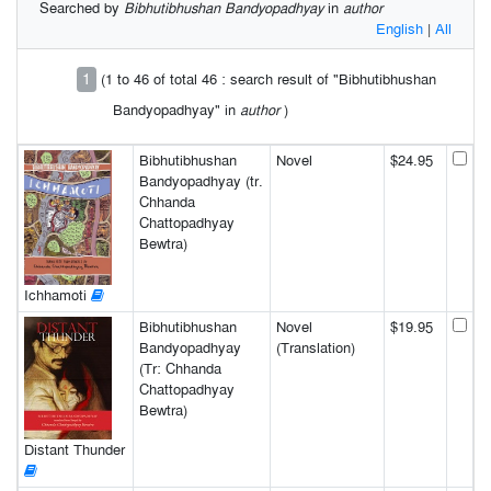
Searched by
Bibhutibhushan Bandyopadhyay
in
author
English
|
All
1
(1 to 46 of total 46 : search result of "Bibhutibhushan
Bandyopadhyay" in
author
)
Bibhutibhushan
Novel
$24.95
Bandyopadhyay (tr.
Chhanda
Chattopadhyay
Bewtra)
Ichhamoti
Bibhutibhushan
Novel
$19.95
Bandyopadhyay
(Translation)
(Tr: Chhanda
Chattopadhyay
Bewtra)
Distant Thunder