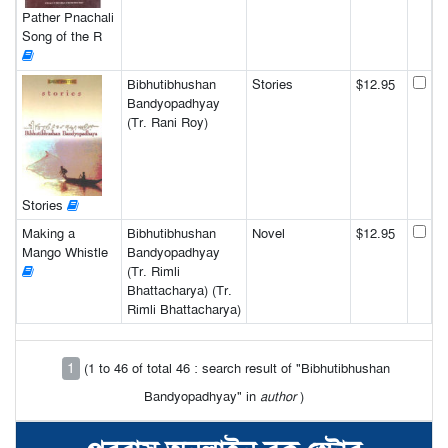
Pather Pnachali
Song of the R
Bibhutibhushan
Stories
$12.95
Bandyopadhyay
(Tr. Rani Roy)
Stories
Making a
Bibhutibhushan
Novel
$12.95
Mango Whistle
Bandyopadhyay
(Tr. Rimli
Bhattacharya) (Tr.
Rimli Bhattacharya)
1
(1 to 46 of total 46 : search result of "Bibhutibhushan
Bandyopadhyay" in
author
)