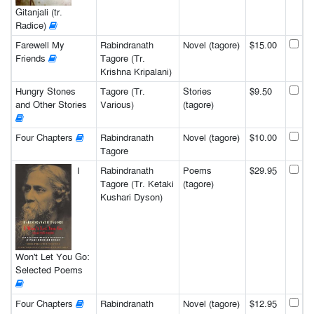
Gitanjali (tr.
Radice)
Farewell My
Rabindranath
Novel (tagore)
$15.00
Friends
Tagore (Tr.
Krishna Kripalani)
Hungry Stones
Tagore (Tr.
Stories
$9.50
and Other Stories
Various)
(tagore)
Four Chapters
Rabindranath
Novel (tagore)
$10.00
Tagore
I
Rabindranath
Poems
$29.95
Tagore (Tr. Ketaki
(tagore)
Kushari Dyson)
Won't Let You Go:
Selected Poems
Four Chapters
Rabindranath
Novel (tagore)
$12.95