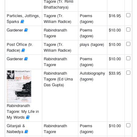
Tagore (Tr. Rimli
Bhattacharya)
Particles, Jottings,
Tagore (Tr.
Poems
$16.95
Sparks
William Radice)
(tagore)
Gardener
Rabindranath
Poems
$10.00
Tagore
(tagore)
Post Office (tr.
Tagore (Tr.
plays (tagore)
$10.00
Radice)
William Radice)
Gardener
Rabindranath
Poems
$10.00
Tagore
(tagore)
Rabindranath
Autobiography
$33.95
Tagore (Ed Uma
(tagore)
Das Gupta)
Rabindranath
Tagore: My Life in
My Words
Gitanjali &
Rabindranath
Poems
$10.00
Naibedya
Tagore
(tagore)