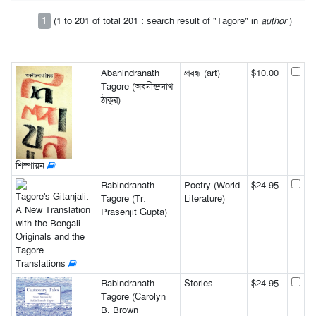
1
(1 to 201 of total 201 : search result of "Tagore" in
author
)
Abanindranath
প্রবন্ধ (art)
$10.00
Tagore (অবনীন্দ্রনাথ
ঠাকুর)
শিল্পায়ন
Rabindranath
Poetry (World
$24.95
Tagore's Gitanjali:
Tagore (Tr:
Literature)
A New Translation
Prasenjit Gupta)
with the Bengali
Originals and the
Tagore
Translations
Rabindranath
Stories
$24.95
Tagore (Carolyn
B. Brown