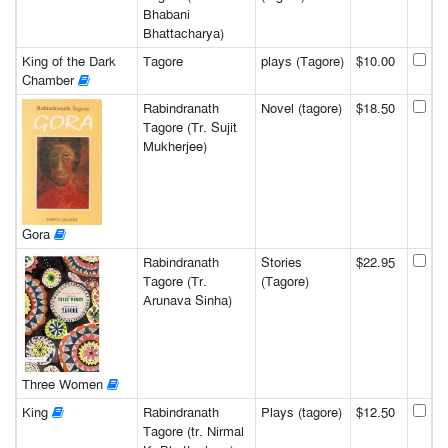
Bhabani
Bhattacharya)
King of the Dark
Tagore
plays (Tagore)
$10.00
Chamber
Rabindranath
Novel (tagore)
$18.50
Tagore (Tr. Sujit
Mukherjee)
Gora
Rabindranath
Stories
$22.95
Tagore (Tr.
(Tagore)
Arunava Sinha)
Three Women
King
Rabindranath
Plays (tagore)
$12.50
Tagore (tr. Nirmal