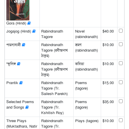
Gora (Hindi)
Jogajog (Hindi)
Rabindranath
Novel
$40.00
Tagore
(rabindranath)
পারস্যযাত্রী
Rabindranath
ভ্রমণ
$10.00
Tagore (রবীন্দ্রনাথ
(rabindranath)
ঠাকুর)
স্ফুলিঙ্গ
Rabindranath
কবিতা
$10.00
Tagore (রবীন্দ্রনাথ
(rabindranath)
ঠাকুর)
Prantik
Rabindranath
Poems
$15.00
Tagore (Tr.
(tagore)
Sailesh Parekh)
Selected Poems
Rabindranath
Poems
$35.00
and Songs
Tagore (Tr.
(tagore)
Kshitish Roy)
Three Plays
Rabindranath
Plays (tagore)
$10.00
(Muktadhara, Natir
Tagore (Tr.