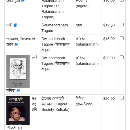
Gitanjali
Rabindranath
Poems
$10.00
Tagore (Tr.
(tagore)
Rabindranath
Tagore)
যাত্রী
Soumendranath
ভ্রমণ
$12.50
Tagore
পদ্যমালা, দ্বিজেন্দ্রনাথ
Dwijendranath
কবিতা
$15.00
ঠাকুর
Tagore (দ্বিজেন্দ্রনাথ
(rabindranath)
ঠাকুর)
শ্রেষ্ঠ
Dwijendranath
কবিতা
$20.00
Tagore (দ্বিজেন্দ্রনাথ
(rabindranath)
ঠাকুর)
কবিতা
নও
টেগোর সোসাইটি
বিবিধ
$20.00
শুধু
কলকাতা (Tagore
(গান/Song)
ছবি
Society Kolkata)
(গীতশ্রী ছবি