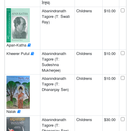
ঠাকুর)
Abanindranath
Childrens
$10.00
Tagore (T: Swati
Ray)
Apan-Katha
Kheerer Putul
Abanindranath
Childrens
$10.00
Tagore (T:
Sudeshna
Mukherjee)
Abanindranath
Childrens
$10.00
Tagore (T:
Dhananjay Sen)
Nalak
Abanindranath
Childrens
$30.00
Tagore (T:
Dhananjay Sen)