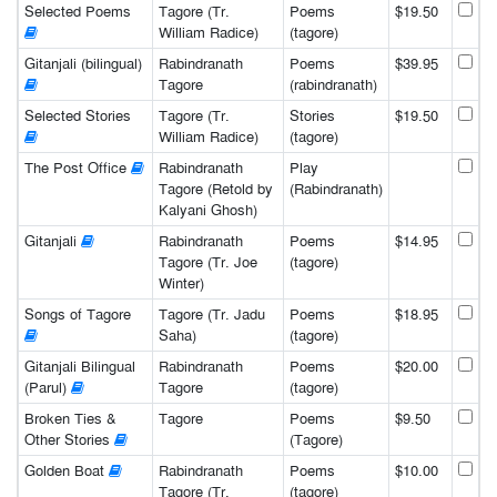
Selected Poems
Tagore (Tr.
Poems
$19.50
William Radice)
(tagore)
Gitanjali (bilingual)
Rabindranath
Poems
$39.95
Tagore
(rabindranath)
Selected Stories
Tagore (Tr.
Stories
$19.50
William Radice)
(tagore)
The Post Office
Rabindranath
Play
Tagore (Retold by
(Rabindranath)
Kalyani Ghosh)
Gitanjali
Rabindranath
Poems
$14.95
Tagore (Tr. Joe
(tagore)
Winter)
Songs of Tagore
Tagore (Tr. Jadu
Poems
$18.95
Saha)
(tagore)
Gitanjali Bilingual
Rabindranath
Poems
$20.00
(Parul)
Tagore
(tagore)
Broken Ties &
Tagore
Poems
$9.50
Other Stories
(Tagore)
Golden Boat
Rabindranath
Poems
$10.00
Tagore (Tr.
(tagore)