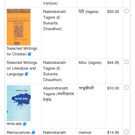
Various)
Rabindranath
চিঠি (tagore)
$33.00
Tagore (E:
Sukanta
Chaudhuri)
Selected Writings
for Children
Selected Writings
Rabindranath
Misc (tagore)
$44.95
on Literature and
Tagore (E:
Language
Sukanta
Chaudhuri)
Abanindranath
আত্মজীবনী
$10.00
Tagore (অবনীন্দ্রনাথ
ঠাকুর)
আপন-কথা
Remiscences
Rabindranath
memoir
$14.95