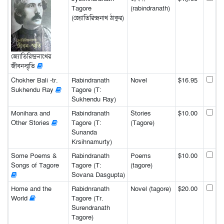
Tagore
(rabindranath)
(জ্যোতিরিন্দ্রনাথ ঠাকুর)
জ্যোতিরিন্দ্রনাথের
জীবনস্মৃতি
Chokher Bali -tr.
Rabindranath
Novel
$16.95
Sukhendu Ray
Tagore (T:
Sukhendu Ray)
Monihara and
Rabindranath
Stories
$10.00
Other Stories
Tagore (T:
(Tagore)
Sunanda
Krsihnamurty)
Some Poems &
Rabindranath
Poems
$10.00
Songs of Tagore
Tagore (T:
(tagore)
Sovana Dasgupta)
Home and the
Rabidnranath
Novel (tagore)
$20.00
World
Tagore (Tr.
Surendranath
Tagore)