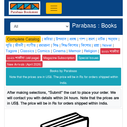
Parabaas : Books
|
কবিতা
|
উপন্যাস
|
প্রবন্ধ
|
গল্প
|
ভ্রমণ
|
নাটক
|
অনুবাদ
|
Complete Catalog
স্মৃতি
|
জীবনী
|
সংগীত
|
রম্যরচনা
|
শিশু
|
শিশু/কিশোর
|
কিশোর
|
রান্না
|
Novel
|
Tagore
|
Classics
|
Comics
|
Cinema
|
Memoir
|
Religion
|
২০২৬ শারদীয়া
২০২৬ শারদীয়া (old page)
Magazine Subscription
Special Issues
New Arrivals (April 2026)
Books by Parabaas
Note that the prices are in US$. The price will be in Rs for orders shipped within
India.
After making selections, "Submit" the cart to place your order. We
will contact you with details within 24 hours. Note that the prices are
in US$. The price will be in Rs for orders shipped within India.