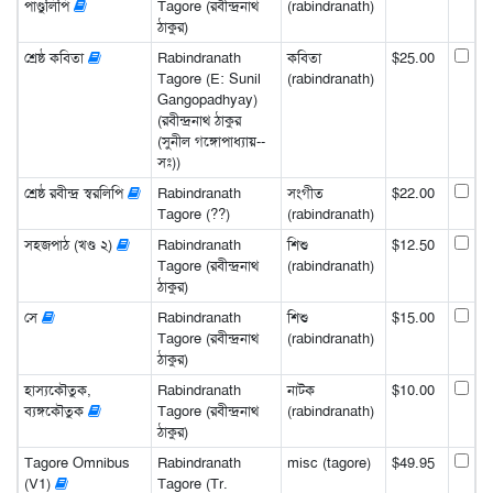
পাণ্ডুলিপি
Tagore (রবীন্দ্রনাথ
(rabindranath)
ঠাকুর)
শ্রেষ্ঠ কবিতা
Rabindranath
কবিতা
$25.00
Tagore (E: Sunil
(rabindranath)
Gangopadhyay)
(রবীন্দ্রনাথ ঠাকুর
(সুনীল গঙ্গোপাধ্যায়--
সঃ))
শ্রেষ্ঠ রবীন্দ্র স্বরলিপি
Rabindranath
সংগীত
$22.00
Tagore (??)
(rabindranath)
সহজপাঠ (খণ্ড ২)
Rabindranath
শিশু
$12.50
Tagore (রবীন্দ্রনাথ
(rabindranath)
ঠাকুর)
সে
Rabindranath
শিশু
$15.00
Tagore (রবীন্দ্রনাথ
(rabindranath)
ঠাকুর)
হাস্যকৌতুক,
Rabindranath
নাটক
$10.00
ব্যঙ্গকৌতুক
Tagore (রবীন্দ্রনাথ
(rabindranath)
ঠাকুর)
Tagore Omnibus
Rabindranath
misc (tagore)
$49.95
(V1)
Tagore (Tr.