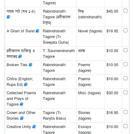
Tagore)
সহজ পাঠ (খণ্ড ১-৪)
Rabindranath
শিশু
$45.00
Tagore (রবীন্দ্রনাথ
(rabindranath)
ঠাকুর)
A Grain of Sand
Rabindranath
Novel (tagore)
$19.95
Tagore (Tr.
Sreejata Guha)
রবীন্দ্রনাথ ব্যক্তিত্ব ও
T: Saumendranath
প্রবন্ধ
$10.00
ভাষান্তর
Tagore
Broken Ties
Rabindranath
Poems
$10.00
Tagore
(tagore)
Chitra (English;
Rabindranath
Poems
$10.00
Rupa Ed)
Tagore
(tagore)
Collected Poems
Rabindranath
Misc (tagore)
$30.00
and Plays of
Tagore
Tagore
Crown and Other
Tagore (Tr.
Stories
$16.95
Stories
Ranjita Basu)
(tagore)
Creative Unity
Rabindranath
Essays
$10.00
Tagore
(tagore)