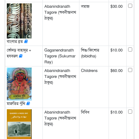
Abanindranath
সমাজ
$30.00
Tagore (অবনীন্দ্রনাথ
ঠাকুর)
বাংলার ব্রত
ভোঁদড় বাহাদুর +
Gaganendranath
শিশু/কিশোর
$10.00
হযবরল
Tagore (Sukumar
(bibidha)
Ray)
Abanindranath
Childrens
$60.00
Tagore (অবনীন্দ্রনাথ
ঠাকুর)
মারুতির পুঁথি
Abanindranath
বিবিধ
$10.00
Tagore (অবনীন্দ্রনাথ
ঠাকুর)