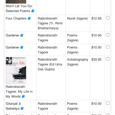
Won't Let You Go:
Selected Poems
Four Chapters
Rabindranath
Novel (tagore)
$12.95
Tagore (Tr. Rimli
Bhattacharya)
Gardener
Rabindranath
Poems
$10.00
Tagore
(tagore)
Gardener
Rabindranath
Poems
$10.00
Tagore
(tagore)
Rabindranath
Autobiography
$33.95
Tagore (Ed Uma
(tagore)
Das Gupta)
Rabindranath
Tagore: My Life in
My Words
Gitanjali &
Rabindranath
Poems
$10.00
Naibedya
Tagore
(tagore)