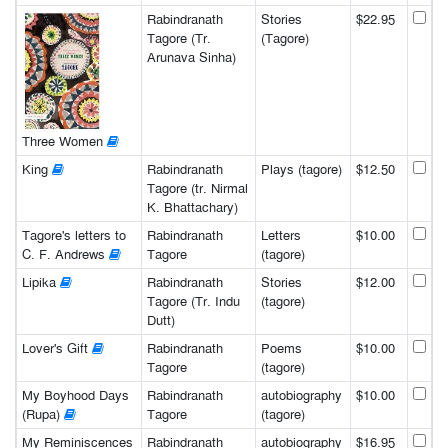
Rabindranath
Stories
$22.95
Tagore (Tr.
(Tagore)
Arunava Sinha)
Three Women
King
Rabindranath
Plays (tagore)
$12.50
Tagore (tr. Nirmal
K. Bhattachary)
Tagore's letters to
Rabindranath
Letters
$10.00
C. F. Andrews
Tagore
(tagore)
Lipika
Rabindranath
Stories
$12.00
Tagore (Tr. Indu
(tagore)
Dutt)
Lover's Gift
Rabindranath
Poems
$10.00
Tagore
(tagore)
My Boyhood Days
Rabindranath
autobiography
$10.00
(Rupa)
Tagore
(tagore)
My Reminiscences
Rabindranath
autobiography
$16.95