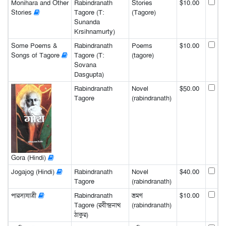
Monihara and Other
Rabindranath
Stories
$10.00
Stories
Tagore (T:
(Tagore)
Sunanda
Krsihnamurty)
Some Poems &
Rabindranath
Poems
$10.00
Songs of Tagore
Tagore (T:
(tagore)
Sovana
Dasgupta)
Rabindranath
Novel
$50.00
Tagore
(rabindranath)
Gora (Hindi)
Jogajog (Hindi)
Rabindranath
Novel
$40.00
Tagore
(rabindranath)
পারস্যযাত্রী
Rabindranath
ভ্রমণ
$10.00
Tagore (রবীন্দ্রনাথ
(rabindranath)
ঠাকুর)