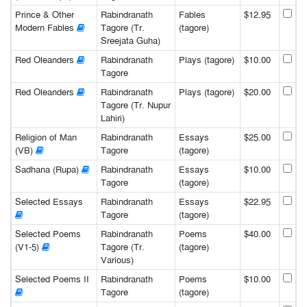
Prince & Other
Rabindranath
Fables
$12.95
Modern Fables
Tagore (Tr.
(tagore)
Sreejata Guha)
Red Oleanders
Rabindranath
Plays (tagore)
$10.00
Tagore
Red Oleanders
Rabindranath
Plays (tagore)
$20.00
Tagore (Tr. Nupur
Lahiri)
Religion of Man
Rabindranath
Essays
$25.00
(VB)
Tagore
(tagore)
Sadhana (Rupa)
Rabindranath
Essays
$10.00
Tagore
(tagore)
Selected Essays
Rabindranath
Essays
$22.95
Tagore
(tagore)
Selected Poems
Rabindranath
Poems
$40.00
(V1-5)
Tagore (Tr.
(tagore)
Various)
Selected Poems II
Rabindranath
Poems
$10.00
Tagore
(tagore)