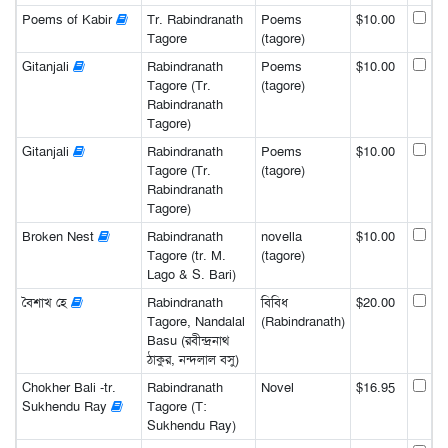
Poems of Kabir
Tr. Rabindranath
Poems
$10.00
Tagore
(tagore)
Gitanjali
Rabindranath
Poems
$10.00
Tagore (Tr.
(tagore)
Rabindranath
Tagore)
Gitanjali
Rabindranath
Poems
$10.00
Tagore (Tr.
(tagore)
Rabindranath
Tagore)
Broken Nest
Rabindranath
novella
$10.00
Tagore (tr. M.
(tagore)
Lago & S. Bari)
বৈশাখ হে
Rabindranath
বিবিধ
$20.00
Tagore, Nandalal
(Rabindranath)
Basu (রবীন্দ্রনাথ
ঠাকুর, নন্দলাল বসু)
Chokher Bali -tr.
Rabindranath
Novel
$16.95
Sukhendu Ray
Tagore (T:
Sukhendu Ray)