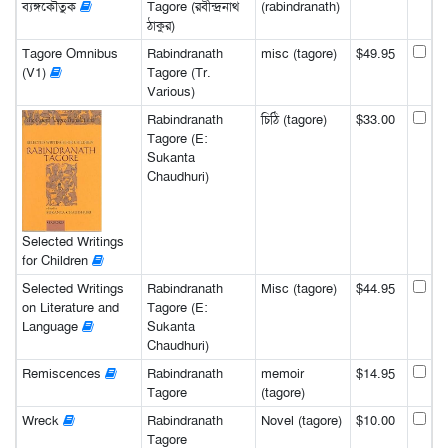
ব্যঙ্গকৌতুক
Tagore (রবীন্দ্রনাথ
(rabindranath)
ঠাকুর)
Tagore Omnibus
Rabindranath
misc (tagore)
$49.95
(V1)
Tagore (Tr.
Various)
Rabindranath
চিঠি (tagore)
$33.00
Tagore (E:
Sukanta
Chaudhuri)
Selected Writings
for Children
Selected Writings
Rabindranath
Misc (tagore)
$44.95
on Literature and
Tagore (E:
Language
Sukanta
Chaudhuri)
Remiscences
Rabindranath
memoir
$14.95
Tagore
(tagore)
Wreck
Rabindranath
Novel (tagore)
$10.00
Tagore