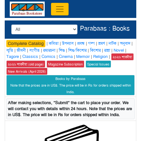
Parabaas : Books
|
কবিতা
|
উপন্যাস
|
প্রবন্ধ
|
গল্প
|
ভ্রমণ
|
নাটক
|
অনুবাদ
|
Complete Catalog
স্মৃতি
|
জীবনী
|
সংগীত
|
রম্যরচনা
|
শিশু
|
শিশু/কিশোর
|
কিশোর
|
রান্না
|
Novel
|
Tagore
|
Classics
|
Comics
|
Cinema
|
Memoir
|
Religion
|
২০২৬ শারদীয়া
২০২৬ শারদীয়া (old page)
Magazine Subscription
Special Issues
New Arrivals (April 2026)
Books by Parabaas
Note that the prices are in US$. The price will be in Rs for orders shipped within
India.
After making selections, "Submit" the cart to place your order. We
will contact you with details within 24 hours. Note that the prices are
in US$. The price will be in Rs for orders shipped within India.