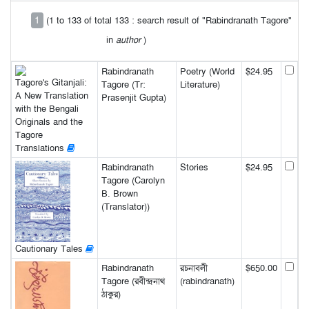
1
(1 to 133 of total 133 : search result of "Rabindranath Tagore"
in
author
)
Rabindranath
Poetry (World
$24.95
Tagore's Gitanjali:
Tagore (Tr:
Literature)
A New Translation
Prasenjit Gupta)
with the Bengali
Originals and the
Tagore
Translations
Rabindranath
Stories
$24.95
Tagore (Carolyn
B. Brown
(Translator))
Cautionary Tales
Rabindranath
রচনাবলী
$650.00
Tagore (রবীন্দ্রনাথ
(rabindranath)
ঠাকুর)