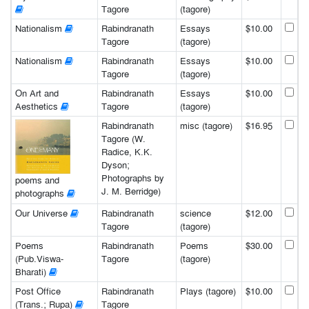
Tagore
(tagore)
Nationalism
Rabindranath
Essays
$10.00
Tagore
(tagore)
Nationalism
Rabindranath
Essays
$10.00
Tagore
(tagore)
On Art and
Rabindranath
Essays
$10.00
Aesthetics
Tagore
(tagore)
Rabindranath
misc (tagore)
$16.95
Tagore (W.
Radice, K.K.
Dyson;
Photographs by
poems and
J. M. Berridge)
photographs
Our Universe
Rabindranath
science
$12.00
Tagore
(tagore)
Poems
Rabindranath
Poems
$30.00
(Pub.Viswa-
Tagore
(tagore)
Bharati)
Post Office
Rabindranath
Plays (tagore)
$10.00
(Trans.; Rupa)
Tagore