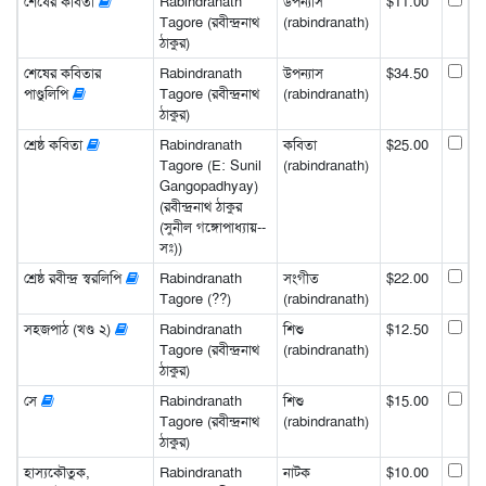
শেষের কবিতা
Rabindranath
উপন্যাস
$11.00
Tagore (রবীন্দ্রনাথ
(rabindranath)
ঠাকুর)
শেষের কবিতার
Rabindranath
উপন্যাস
$34.50
পাণ্ডুলিপি
Tagore (রবীন্দ্রনাথ
(rabindranath)
ঠাকুর)
শ্রেষ্ঠ কবিতা
Rabindranath
কবিতা
$25.00
Tagore (E: Sunil
(rabindranath)
Gangopadhyay)
(রবীন্দ্রনাথ ঠাকুর
(সুনীল গঙ্গোপাধ্যায়--
সঃ))
শ্রেষ্ঠ রবীন্দ্র স্বরলিপি
Rabindranath
সংগীত
$22.00
Tagore (??)
(rabindranath)
সহজপাঠ (খণ্ড ২)
Rabindranath
শিশু
$12.50
Tagore (রবীন্দ্রনাথ
(rabindranath)
ঠাকুর)
সে
Rabindranath
শিশু
$15.00
Tagore (রবীন্দ্রনাথ
(rabindranath)
ঠাকুর)
হাস্যকৌতুক,
Rabindranath
নাটক
$10.00