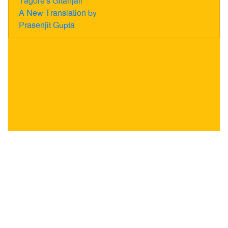
Tagore's Gitanjali
A New Translation by
Prasenjit Gupta