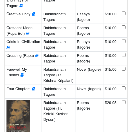
and Plays of
Tagore
Tagore
Creative Unity
Rabindranath
Essays
$10.00
Tagore
(tagore)
Crescent Moon
Rabindranath
Poems
$10.00
(Rupa Ed.)
Tagore
(tagore)
Crisis in Civilization
Rabindranath
Essays
$10.00
Tagore
(tagore)
Crossing (Rupa)
Rabindranath
Poems
$10.00
Tagore
(tagore)
Farewell My
Rabindranath
Novel (tagore)
$15.00
Friends
Tagore (Tr.
Krishna Kripalani)
Four Chapters
Rabindranath
Novel (tagore)
$10.00
Tagore
I
Rabindranath
Poems
$29.95
Tagore (Tr.
(tagore)
Ketaki Kushari
Dyson)