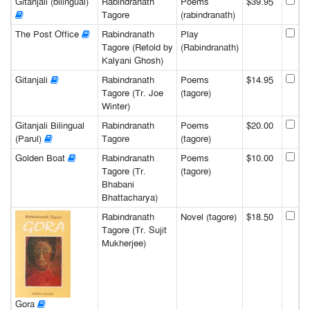
Gitanjali (bilingual)
Rabindranath
Poems
$39.95
Tagore
(rabindranath)
The Post Office
Rabindranath
Play
Tagore (Retold by
(Rabindranath)
Kalyani Ghosh)
Gitanjali
Rabindranath
Poems
$14.95
Tagore (Tr. Joe
(tagore)
Winter)
Gitanjali Bilingual
Rabindranath
Poems
$20.00
(Parul)
Tagore
(tagore)
Golden Boat
Rabindranath
Poems
$10.00
Tagore (Tr.
(tagore)
Bhabani
Bhattacharya)
Rabindranath
Novel (tagore)
$18.50
Tagore (Tr. Sujit
Mukherjee)
Gora