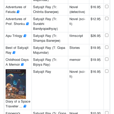
Adventures of
Satyajit Ray (Tr.
Novel
$16.95
Feluda
Chitrita Banerjee)
(detective)
Adventures of
Satyajit Ray (Tr.
Novel (sci-
$12.95
Prof. Shonku
Surabhi
fi)
Bandyopadhyay)
Apu Trilogy
Satyajit Ray (Tr.
filmscript
$26.95
Shampa Banerjee)
Best of Satyajit
Satyajit Ray (T: Gopa
Stories
$19.95
Ray
Majumdar)
Childhood Days
Satyajit Ray (Tr.
memoir
$19.95
A Memoir
Bijoya Ray)
Satyajit Ray
Novel (sci-
$16.95
fi)
Diary of a Space
Traveller ...
Emperor's
Satyajit Ray (Tr. Gopa
Novel
$10.00