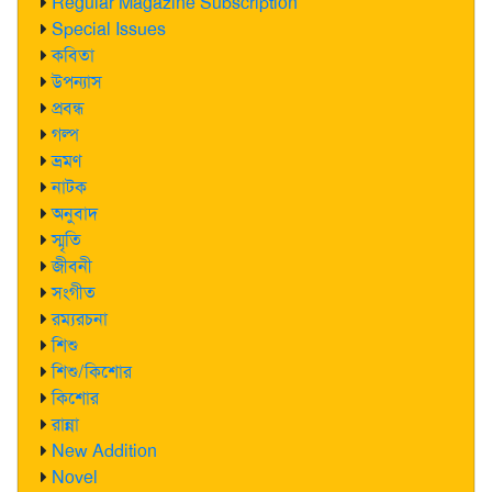
Regular Magazine Subscription
Special Issues
কবিতা
উপন্যাস
প্রবন্ধ
গল্প
ভ্রমণ
নাটক
অনুবাদ
স্মৃতি
জীবনী
সংগীত
রম্যরচনা
শিশু
শিশু/কিশোর
কিশোর
রান্না
New Addition
Novel