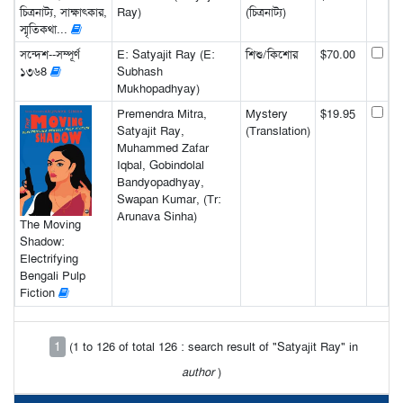
চিত্রনাট্য, সাক্ষাৎকার,
Ray)
(চিত্রনাট্য)
স্মৃতিকথা...
সন্দেশ--সম্পূর্ণ
E: Satyajit Ray (E:
শিশু/কিশোর
$70.00
১৩৬8
Subhash
Mukhopadhyay)
Premendra Mitra,
Mystery
$19.95
Satyajit Ray,
(Translation)
Muhammed Zafar
Iqbal, Gobindolal
Bandyopadhyay,
Swapan Kumar, (Tr:
Arunava Sinha)
The Moving
Shadow:
Electrifying
Bengali Pulp
Fiction
1
(1 to 126 of total 126 : search result of "Satyajit Ray" in
author
)