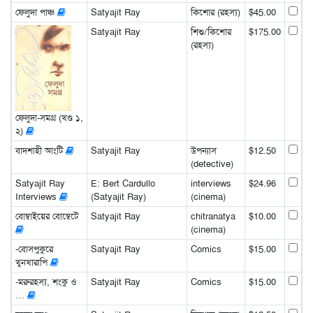
ফেলুদা পাঞ্চ
Satyajit Ray
কিশোর (রহস্য)
$45.00
Satyajit Ray
শিশু/কিশোর
$175.00
(রহস্য)
ফেলুদা-সমগ্র (খণ্ড ১,
২)
বাদশাহী আংটি
Satyajit Ray
উপন্যাস
$12.50
(detective)
Satyajit Ray
E: Bert Cardullo
interviews
$24.96
Interviews
(Satyajit Ray)
(cinema)
বোম্বাইয়ের বোম্বেটে
Satyajit Ray
chitranatya
$10.00
(cinema)
-বোসপুকুরে
Satyajit Ray
Comics
$15.00
খুনখারাপি
-মরুরহস্য, শংকু ও
Satyajit Ray
Comics
$15.00
…