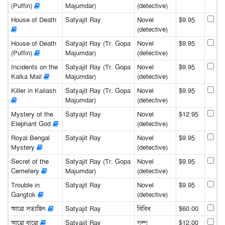
(Puffin)
Majumdar)
(detective)
House of Death
Satyajit Ray
Novel
$9.95
(detective)
House of Death
Satyajit Ray (Tr. Gopa
Novel
$9.95
(Puffin)
Majumdar)
(detective)
Incidents on the
Satyajit Ray (Tr. Gopa
Novel
$9.95
Kalka Mail
Majumdar)
(detective)
Killer in Kailash
Satyajit Ray (Tr. Gopa
Novel
$9.95
Majumdar)
(detective)
Mystery of the
Satyajit Ray
Novel
$12.95
Elephant God
(detective)
Royal Bengal
Satyajit Ray
Novel
$9.95
Mystery
(detective)
Secret of the
Satyajit Ray (Tr. Gopa
Novel
$9.95
Cemetery
Majumdar)
(detective)
Trouble in
Satyajit Ray
Novel
$9.95
Gangtok
(detective)
আরো সত্যজিৎ
Satyajit Ray
বিবিধ
$60.00
আরো বারো
Satyajit Ray
গল্প
$12.00