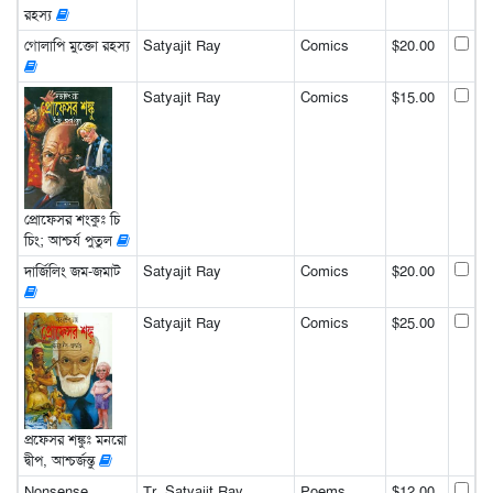
রহস্য
গোলাপি মুক্তো রহস্য
Satyajit Ray
Comics
$20.00
Satyajit Ray
Comics
$15.00
প্রোফেসর শংকুঃ চি
চিং; আশ্চর্য পুতুল
দার্জিলিং জম-জমাট
Satyajit Ray
Comics
$20.00
Satyajit Ray
Comics
$25.00
প্রফেসর শঙ্কুঃ মনরো
দ্বীপ, আশ্চর্জন্তু
Nonsense
Tr. Satyajit Ray
Poems
$12.00