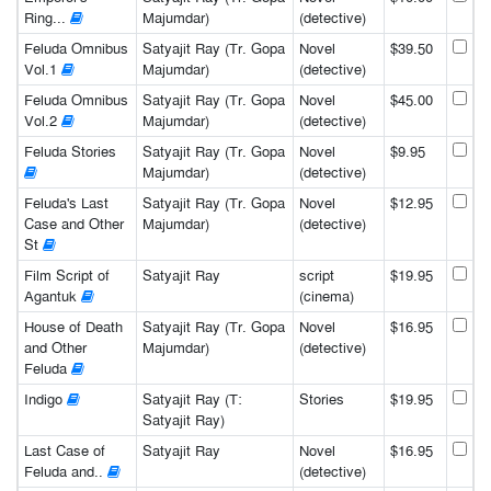
Ring...
Majumdar)
(detective)
Feluda Omnibus
Satyajit Ray (Tr. Gopa
Novel
$39.50
Vol.1
Majumdar)
(detective)
Feluda Omnibus
Satyajit Ray (Tr. Gopa
Novel
$45.00
Vol.2
Majumdar)
(detective)
Feluda Stories
Satyajit Ray (Tr. Gopa
Novel
$9.95
Majumdar)
(detective)
Feluda's Last
Satyajit Ray (Tr. Gopa
Novel
$12.95
Case and Other
Majumdar)
(detective)
St
Film Script of
Satyajit Ray
script
$19.95
Agantuk
(cinema)
House of Death
Satyajit Ray (Tr. Gopa
Novel
$16.95
and Other
Majumdar)
(detective)
Feluda
Indigo
Satyajit Ray (T:
Stories
$19.95
Satyajit Ray)
Last Case of
Satyajit Ray
Novel
$16.95
Feluda and..
(detective)