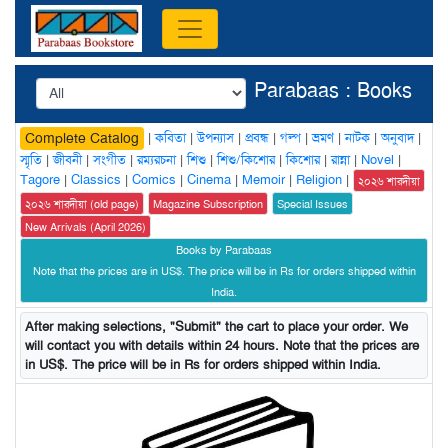
Parabaas : Books
|
কবিতা
|
উপন্যাস
|
প্রবন্ধ
|
গল্প
|
ভ্রমণ
|
নাটক
|
অনুবাদ
|
Complete Catalog
স্মৃতি
|
জীবনী
|
সংগীত
|
রম্যরচনা
|
শিশু
|
শিশু/কিশোর
|
কিশোর
|
রান্না
|
Novel
|
Tagore
|
Classics
|
Comics
|
Cinema
|
Memoir
|
Religion
|
২০২৬ শারদীয়া
২০২৬ শারদীয়া (old page)
Magazine Subscription
Special Issues
New Arrivals (April 2026)
Books by Parabaas
Note that the prices are in US$. The price will be in Rs for orders shipped within
India.
After making selections, "Submit" the cart to place your order. We
will contact you with details within 24 hours. Note that the prices are
in US$. The price will be in Rs for orders shipped within India.