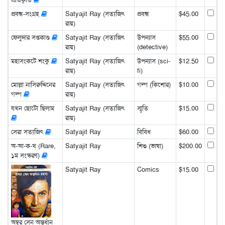
প্রবন্ধ-সংগ্রহ
Satyajit Ray (সত্যজিৎ
প্রবন্ধ
$45.00
রায়)
ফেলুদার সপ্তকাণ্ড
Satyajit Ray (সত্যজিৎ
উপন্যাস
$55.00
রায়)
(detective)
মহাসংকটে শংকু
Satyajit Ray (সত্যজিৎ
উপন্যাস (sci-
$12.50
রায়)
fi)
মোল্লা নাসিরুদ্দিনের
Satyajit Ray (সত্যজিৎ
গল্প (কিশোর)
$10.00
গল্প
রায়)
যখন ছোটো ছিলাম
Satyajit Ray (সত্যজিৎ
স্মৃতি
$15.00
রায়)
সেরা সত্যজিৎ
Satyajit Ray
বিবিধ
$60.00
অ-আ-ক-খ (Rare,
Satyajit Ray
শিশু (ভাষা)
$200.00
১ম সংস্করণ)
Satyajit Ray
Comics
$15.00
অম্বর সেন অন্তর্ধান