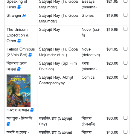
Speaking of
Satyajit Ray (Tr. Gopa
Essays
$21.95
Films
Majumdar)
(cinema)
Stranger
Satyajit Ray (Tr. Gopa
Stories
$19.96
Majumdar)
The Unicorn
Satyajit Ray
Novel (sci-
$19.95
Expedition &
fi)
Other
Feluda Omnibus
Satyajit Ray (Tr. Gopa
Novel
$84.95
(2 Vols Set)
Majumdar et.al.)
(detective)
সিনেমায় ডবল
Satyajit Ray (Spl Film
প্রবন্ধ
$20.00
ফেলুদা
Division)
(cinema)
Satyajit Ray, Abhijit
Comics
$20.00
Chattopadhyay
একশৃঙ্গ অভিযান
আগন্তুক - চিত্রনাট্য
সত্যজিৎ রায় (Satyajit
সিনেমা
$30.00
Ray)
(চিত্রনাট্য)
অশনি সংকেত -
সত্যজিৎ রায় (Satyajit
সিনেমা
$40.00