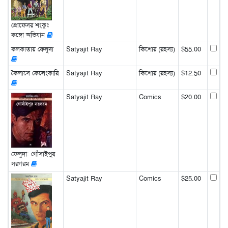
প্রোফেসর শংকুঃ
কঙ্গো অভিযান
কলকাতায় ফেলুদা
Satyajit Ray
কিশোর (রহস্য)
$55.00
কৈলাসে কেলেংকারি
Satyajit Ray
কিশোর (রহস্য)
$12.50
Satyajit Ray
Comics
$20.00
ফেলুদা: গোঁসাইপুর
সরগরম
Satyajit Ray
Comics
$25.00