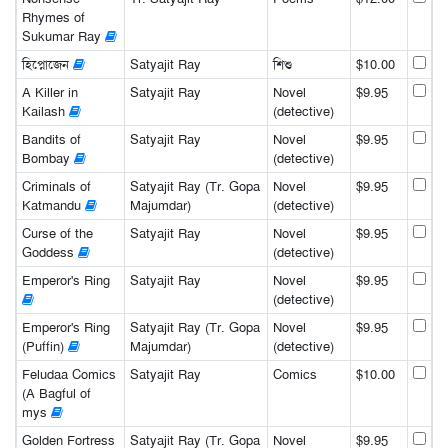
Rhymes of
Sukumar Ray
হিপ্নোজেন
Satyajit Ray
শিশু
$10.00
A Killer in
Satyajit Ray
Novel
$9.95
Kailash
(detective)
Bandits of
Satyajit Ray
Novel
$9.95
Bombay
(detective)
Criminals of
Satyajit Ray (Tr. Gopa
Novel
$9.95
Katmandu
Majumdar)
(detective)
Curse of the
Satyajit Ray
Novel
$9.95
Goddess
(detective)
Emperor's Ring
Satyajit Ray
Novel
$9.95
(detective)
Emperor's Ring
Satyajit Ray (Tr. Gopa
Novel
$9.95
(Puffin)
Majumdar)
(detective)
Feludaa Comics
Satyajit Ray
Comics
$10.00
(A Bagful of
mys
Golden Fortress
Satyajit Ray (Tr. Gopa
Novel
$9.95