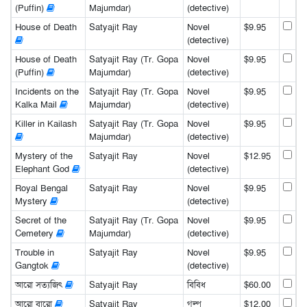
(Puffin)
Majumdar)
(detective)
House of Death
Satyajit Ray
Novel
$9.95
(detective)
House of Death
Satyajit Ray (Tr. Gopa
Novel
$9.95
(Puffin)
Majumdar)
(detective)
Incidents on the
Satyajit Ray (Tr. Gopa
Novel
$9.95
Kalka Mail
Majumdar)
(detective)
Killer in Kailash
Satyajit Ray (Tr. Gopa
Novel
$9.95
Majumdar)
(detective)
Mystery of the
Satyajit Ray
Novel
$12.95
Elephant God
(detective)
Royal Bengal
Satyajit Ray
Novel
$9.95
Mystery
(detective)
Secret of the
Satyajit Ray (Tr. Gopa
Novel
$9.95
Cemetery
Majumdar)
(detective)
Trouble in
Satyajit Ray
Novel
$9.95
Gangtok
(detective)
আরো সত্যজিৎ
Satyajit Ray
বিবিধ
$60.00
আরো বারো
Satyajit Ray
গল্প
$12.00