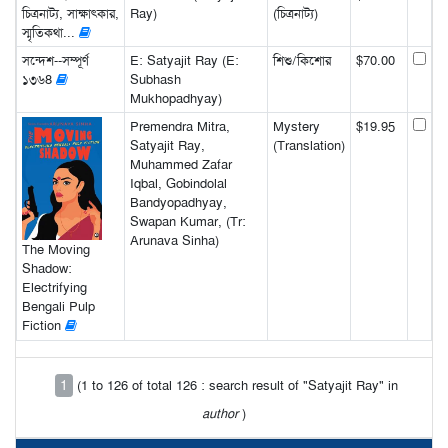
চিত্রনাট্য, সাক্ষাৎকার,
Ray)
(চিত্রনাট্য)
স্মৃতিকথা...
সন্দেশ--সম্পূর্ণ
E: Satyajit Ray (E:
শিশু/কিশোর
$70.00
১৩৬8
Subhash
Mukhopadhyay)
Premendra Mitra,
Mystery
$19.95
Satyajit Ray,
(Translation)
Muhammed Zafar
Iqbal, Gobindolal
Bandyopadhyay,
Swapan Kumar, (Tr:
Arunava Sinha)
The Moving
Shadow:
Electrifying
Bengali Pulp
Fiction
1
(1 to 126 of total 126 : search result of "Satyajit Ray" in
author
)