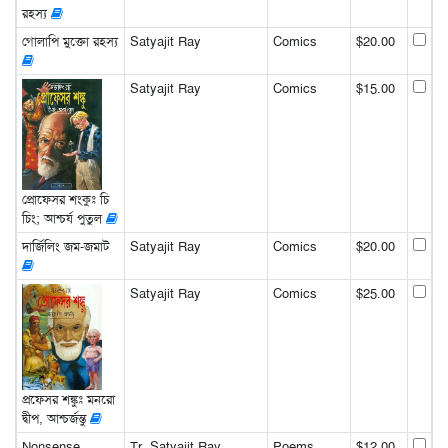
রহস্য
গোলাপি মুক্তো রহস্য
Satyajit Ray
Comics
$20.00
Satyajit Ray
Comics
$15.00
প্রোফেসর শংকুঃ চি
চিং; আশ্চর্য পুতুল
দার্জিলিং জম-জমাট
Satyajit Ray
Comics
$20.00
Satyajit Ray
Comics
$25.00
প্রফেসর শঙ্কুঃ মনরো
দ্বীপ, আশ্চর্জন্তু
Nonsense
Tr. Satyajit Ray
Poems
$12.00