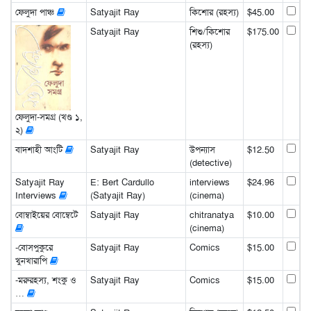
ফেলুদা পাঞ্চ
Satyajit Ray
কিশোর (রহস্য)
$45.00
Satyajit Ray
শিশু/কিশোর
$175.00
(রহস্য)
ফেলুদা-সমগ্র (খণ্ড ১,
২)
বাদশাহী আংটি
Satyajit Ray
উপন্যাস
$12.50
(detective)
Satyajit Ray
E: Bert Cardullo
interviews
$24.96
Interviews
(Satyajit Ray)
(cinema)
বোম্বাইয়ের বোম্বেটে
Satyajit Ray
chitranatya
$10.00
(cinema)
-বোসপুকুরে
Satyajit Ray
Comics
$15.00
খুনখারাপি
-মরুরহস্য, শংকু ও
Satyajit Ray
Comics
$15.00
…