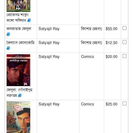
প্রোফেসর শংকুঃ
কঙ্গো অভিযান
কলকাতায় ফেলুদা
Satyajit Ray
কিশোর (রহস্য)
$55.00
কৈলাসে কেলেংকারি
Satyajit Ray
কিশোর (রহস্য)
$12.50
Satyajit Ray
Comics
$20.00
ফেলুদা: গোঁসাইপুর
সরগরম
Satyajit Ray
Comics
$25.00