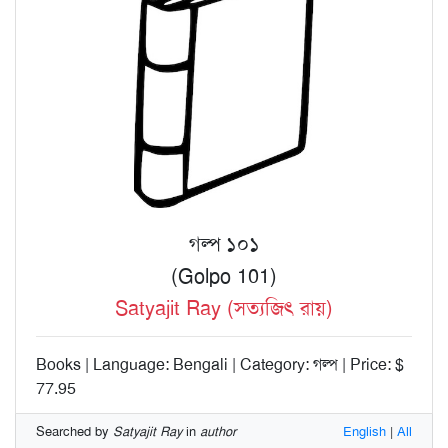
গল্প ১০১
(Golpo 101)
Satyajit Ray (সত্যজিৎ রায়)
Books | Language: Bengali | Category: গল্প | Price: $
77.95
Searched by
Satyajit Ray
in
author
English
|
All