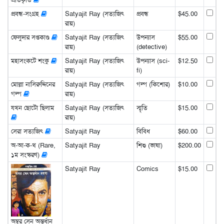
প্রবন্ধ-সংগ্রহ
Satyajit Ray (সত্যজিৎ
প্রবন্ধ
$45.00
রায়)
ফেলুদার সপ্তকাণ্ড
Satyajit Ray (সত্যজিৎ
উপন্যাস
$55.00
রায়)
(detective)
মহাসংকটে শংকু
Satyajit Ray (সত্যজিৎ
উপন্যাস (sci-
$12.50
রায়)
fi)
মোল্লা নাসিরুদ্দিনের
Satyajit Ray (সত্যজিৎ
গল্প (কিশোর)
$10.00
গল্প
রায়)
যখন ছোটো ছিলাম
Satyajit Ray (সত্যজিৎ
স্মৃতি
$15.00
রায়)
সেরা সত্যজিৎ
Satyajit Ray
বিবিধ
$60.00
অ-আ-ক-খ (Rare,
Satyajit Ray
শিশু (ভাষা)
$200.00
১ম সংস্করণ)
Satyajit Ray
Comics
$15.00
অম্বর সেন অন্তর্ধান