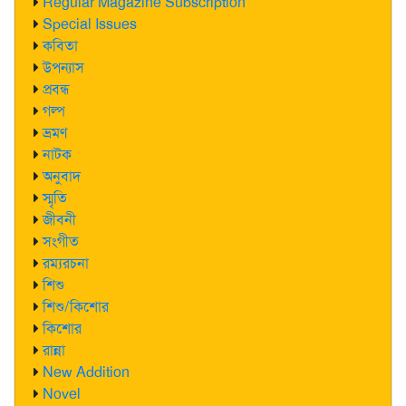
Regular Magazine Subscription
Special Issues
কবিতা
উপন্যাস
প্রবন্ধ
গল্প
ভ্রমণ
নাটক
অনুবাদ
স্মৃতি
জীবনী
সংগীত
রম্যরচনা
শিশু
শিশু/কিশোর
কিশোর
রান্না
New Addition
Novel