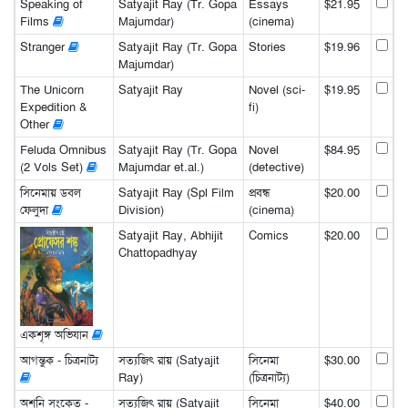
Speaking of
Satyajit Ray (Tr. Gopa
Essays
$21.95
Films
Majumdar)
(cinema)
Stranger
Satyajit Ray (Tr. Gopa
Stories
$19.96
Majumdar)
The Unicorn
Satyajit Ray
Novel (sci-
$19.95
Expedition &
fi)
Other
Feluda Omnibus
Satyajit Ray (Tr. Gopa
Novel
$84.95
(2 Vols Set)
Majumdar et.al.)
(detective)
সিনেমায় ডবল
Satyajit Ray (Spl Film
প্রবন্ধ
$20.00
ফেলুদা
Division)
(cinema)
Satyajit Ray, Abhijit
Comics
$20.00
Chattopadhyay
একশৃঙ্গ অভিযান
আগন্তুক - চিত্রনাট্য
সত্যজিৎ রায় (Satyajit
সিনেমা
$30.00
Ray)
(চিত্রনাট্য)
অশনি সংকেত -
সত্যজিৎ রায় (Satyajit
সিনেমা
$40.00