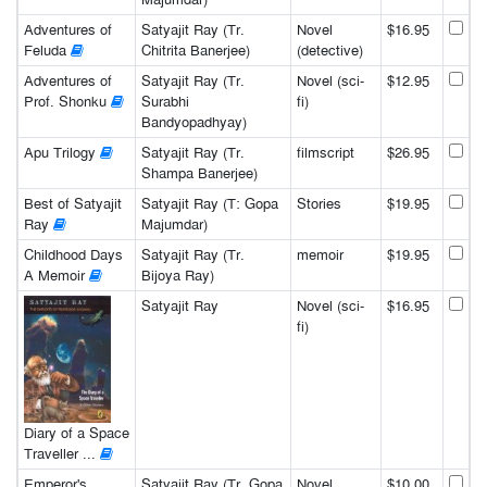
Adventures of
Satyajit Ray (Tr.
Novel
$16.95
Feluda
Chitrita Banerjee)
(detective)
Adventures of
Satyajit Ray (Tr.
Novel (sci-
$12.95
Prof. Shonku
Surabhi
fi)
Bandyopadhyay)
Apu Trilogy
Satyajit Ray (Tr.
filmscript
$26.95
Shampa Banerjee)
Best of Satyajit
Satyajit Ray (T: Gopa
Stories
$19.95
Ray
Majumdar)
Childhood Days
Satyajit Ray (Tr.
memoir
$19.95
A Memoir
Bijoya Ray)
Satyajit Ray
Novel (sci-
$16.95
fi)
Diary of a Space
Traveller ...
Emperor's
Satyajit Ray (Tr. Gopa
Novel
$10.00