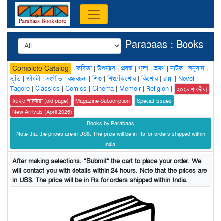
Parabaas : Books
|
কবিতা
|
উপন্যাস
|
প্রবন্ধ
|
গল্প
|
ভ্রমণ
|
নাটক
|
অনুবাদ
|
Complete Catalog
স্মৃতি
|
জীবনী
|
সংগীত
|
রম্যরচনা
|
শিশু
|
শিশু/কিশোর
|
কিশোর
|
রান্না
|
Novel
|
Tagore
|
Classics
|
Comics
|
Cinema
|
Memoir
|
Religion
|
২০২৬ শারদীয়া
২০২৬ শারদীয়া (old page)
Magazine Subscription
Special Issues
New Arrivals (April 2026)
Books by Parabaas
Note that the prices are in US$. The price will be in Rs for orders shipped within
India.
After making selections, "Submit" the cart to place your order. We
will contact you with details within 24 hours. Note that the prices are
in US$. The price will be in Rs for orders shipped within India.