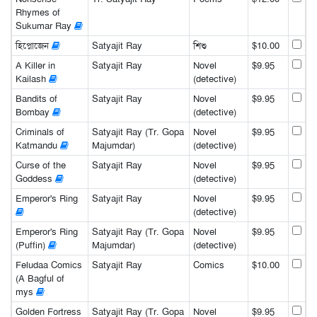
Rhymes of
Sukumar Ray
হিপ্নোজেন
Satyajit Ray
শিশু
$10.00
A Killer in
Satyajit Ray
Novel
$9.95
Kailash
(detective)
Bandits of
Satyajit Ray
Novel
$9.95
Bombay
(detective)
Criminals of
Satyajit Ray (Tr. Gopa
Novel
$9.95
Katmandu
Majumdar)
(detective)
Curse of the
Satyajit Ray
Novel
$9.95
Goddess
(detective)
Emperor's Ring
Satyajit Ray
Novel
$9.95
(detective)
Emperor's Ring
Satyajit Ray (Tr. Gopa
Novel
$9.95
(Puffin)
Majumdar)
(detective)
Feludaa Comics
Satyajit Ray
Comics
$10.00
(A Bagful of
mys
Golden Fortress
Satyajit Ray (Tr. Gopa
Novel
$9.95