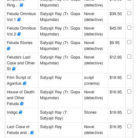
Ring...
Majumdar)
(detective)
Feluda Omnibus
Satyajit Ray (Tr. Gopa
Novel
$39.50
Vol.1
Majumdar)
(detective)
Feluda Omnibus
Satyajit Ray (Tr. Gopa
Novel
$45.00
Vol.2
Majumdar)
(detective)
Feluda Stories
Satyajit Ray (Tr. Gopa
Novel
$9.95
Majumdar)
(detective)
Feluda's Last
Satyajit Ray (Tr. Gopa
Novel
$12.95
Case and Other
Majumdar)
(detective)
St
Film Script of
Satyajit Ray
script
$19.95
Agantuk
(cinema)
House of Death
Satyajit Ray (Tr. Gopa
Novel
$16.95
and Other
Majumdar)
(detective)
Feluda
Indigo
Satyajit Ray (T:
Stories
$19.95
Satyajit Ray)
Last Case of
Satyajit Ray
Novel
$16.95
Feluda and..
(detective)