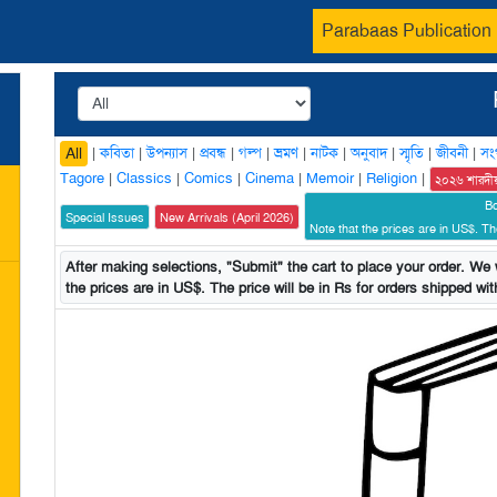
Parabaas Publication
|
কবিতা
|
উপন্যাস
|
প্রবন্ধ
|
গল্প
|
ভ্রমণ
|
নাটক
|
অনুবাদ
|
স্মৃতি
|
জীবনী
|
সং
All
Tagore
|
Classics
|
Comics
|
Cinema
|
Memoir
|
Religion
|
২০২৬ শারদী
B
Special Issues
New Arrivals (April 2026)
Note that the prices are in US$. The
After making selections, "Submit" the cart to place your order. We w
the prices are in US$. The price will be in Rs for orders shipped with