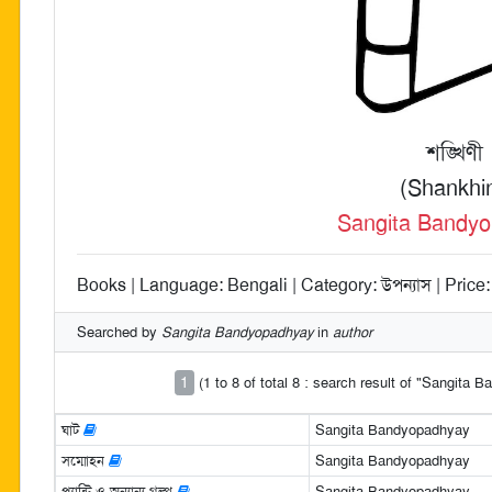
শঙ্খিণী
(Shankhin
Sangita Bandy
Books | Language: Bengali | Category: উপন্যাস | Price:
Searched by
Sangita Bandyopadhyay
in
author
1
(1 to 8 of total 8 : search result of "Sangita
ঘাট
Sangita Bandyopadhyay
সম্মোহন
Sangita Bandyopadhyay
প্যান্টি ও অন্যান্য গল্প
Sangita Bandyopadhyay