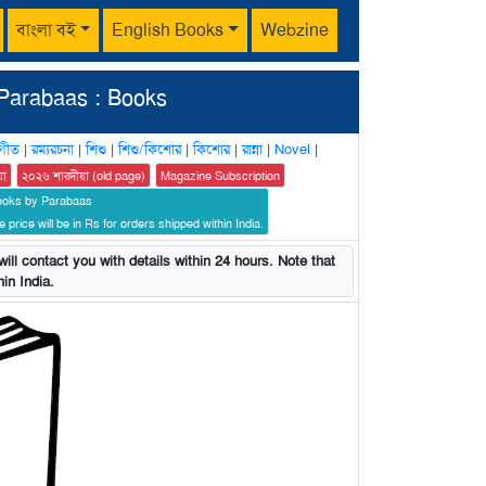
বাংলা বই
English Books
Webzine
Parabaas : Books
গীত
|
রম্যরচনা
|
শিশু
|
শিশু/কিশোর
|
কিশোর
|
রান্না
|
Novel
|
য়া
২০২৬ শারদীয়া (old page)
Magazine Subscription
ooks by Parabaas
 price will be in Rs for orders shipped within India.
ill contact you with details within 24 hours. Note that
in India.