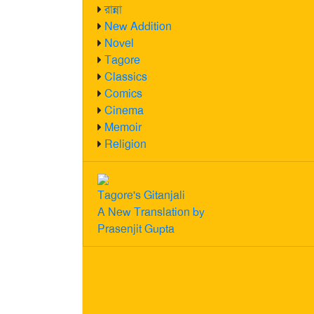
রান্না
New Addition
Novel
Tagore
Classics
Comics
Cinema
Memoir
Religion
Tagore's Gitanjali
A New Translation by
Prasenjit Gupta