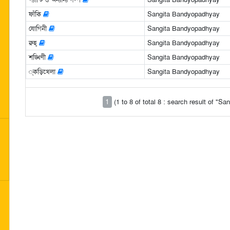
ফাঁকি
Sangita Bandyopadhyay
যোগিনী
Sangita Bandyopadhyay
রুহ্‌
Sangita Bandyopadhyay
শঙ্খিণী
Sangita Bandyopadhyay
্কড়িখেলা
Sangita Bandyopadhyay
1
(1 to 8 of total 8 : search result of "