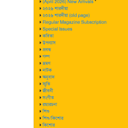
(April 2026) New Arrivals
*
২০২৬ শারদীয়া
২০২৬ শারদীয়া (old page)
Regular Magazine Subscription
Special Issues
কবিতা
উপন্যাস
প্রবন্ধ
গল্প
ভ্রমণ
নাটক
অনুবাদ
স্মৃতি
জীবনী
সংগীত
রম্যরচনা
শিশু
শিশু/কিশোর
কিশোর