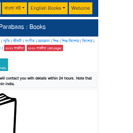
বাংলা বই
English Books
Webzine
Parabaas : Books
|
স্মৃতি
|
জীবনী
|
সংগীত
|
রম্যরচনা
|
শিশু
|
শিশু/কিশোর
|
কিশোর
|
n
|
২০২৬ শারদীয়া
২০২৬ শারদীয়া (old page)
ndia.
ill contact you with details within 24 hours. Note that
in India.