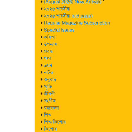
(August 2026) New Arrivals
*
২০২৬ শারদীয়া
২০২৬ শারদীয়া (old page)
Regular Magazine Subscription
Special Issues
কবিতা
উপন্যাস
প্রবন্ধ
গল্প
ভ্রমণ
নাটক
অনুবাদ
স্মৃতি
জীবনী
সংগীত
রম্যরচনা
শিশু
শিশু/কিশোর
কিশোর