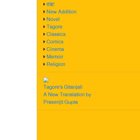
রান্না
New Addition
Novel
Tagore
Classics
Comics
Cinema
Memoir
Religion
Tagore's Gitanjali
A New Translation by
Prasenjit Gupta