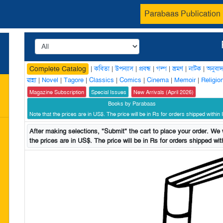
Parabaas Publication
|
কবিতা
|
উপন্যাস
|
প্রবন্ধ
|
গল্প
|
ভ্রমণ
|
নাটক
|
অনুবাদ
Complete Catalog
রান্না
|
Novel
|
Tagore
|
Classics
|
Comics
|
Cinema
|
Memoir
|
Religio
Magazine Subscription
Special Issues
New Arrivals (April 2026)
Books by Parabaas
Note that the prices are in US$. The price will be in Rs for orders shipped within I
After making selections, "Submit" the cart to place your order. We w
the prices are in US$. The price will be in Rs for orders shipped with