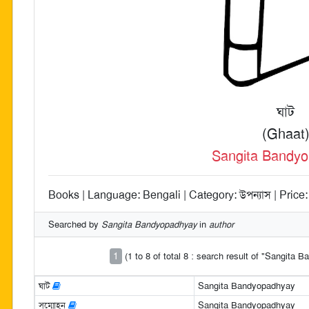
ঘাট
(Ghaat
Sangita Bandy
Books | Language: Bengali | Category: উপন্যাস | Price:
Searched by
Sangita Bandyopadhyay
in
author
1
(1 to 8 of total 8 : search result of "Sangita
ঘাট
Sangita Bandyopadhyay
সম্মোহন
Sangita Bandyopadhyay