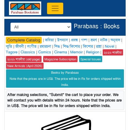
Parabaas : Books
|
কবিতা
|
উপন্যাস
|
প্রবন্ধ
|
গল্প
|
ভ্রমণ
|
নাটক
|
অনুবাদ
|
Complete Catalog
স্মৃতি
|
জীবনী
|
সংগীত
|
রম্যরচনা
|
শিশু
|
শিশু/কিশোর
|
কিশোর
|
রান্না
|
Novel
|
Tagore
|
Classics
|
Comics
|
Cinema
|
Memoir
|
Religion
|
২০২৬ শারদীয়া
২০২৬ শারদীয়া (old page)
Magazine Subscription
Special Issues
New Arrivals (April 2026)
Books by Parabaas
Note that the prices are in US$. The price will be in Rs for orders shipped within
India.
After making selections, "Submit" the cart to place your order. We
will contact you with details within 24 hours. Note that the prices are
in US$. The price will be in Rs for orders shipped within India.