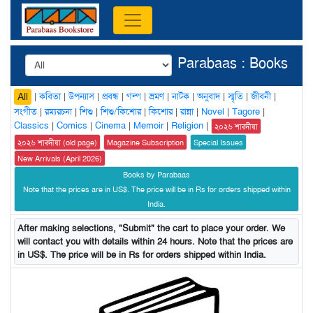
Parabaas : Books
|
কবিতা
|
উপন্যাস
|
প্রবন্ধ
|
গল্প
|
ভ্রমণ
|
নাটক
|
অনুবাদ
|
স্মৃতি
|
জীবনী
|
All
সংগীত
|
রম্যরচনা
|
শিশু
|
শিশু/কিশোর
|
কিশোর
|
রান্না
|
Novel
|
Tagore
|
Classics
|
Comics
|
Cinema
|
Memoir
|
Religion
|
২০২৬ শারদীয়া
২০২৬ শারদীয়া (old page)
Magazine Subscription
Special Issues
New Arrivals (April 2026)
Books by Parabaas
Note that the prices are in US$. The price will be in Rs for orders shipped within
India.
After making selections, "Submit" the cart to place your order. We
will contact you with details within 24 hours. Note that the prices are
in US$. The price will be in Rs for orders shipped within India.