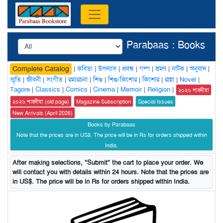
Parabaas : Books
|
কবিতা
|
উপন্যাস
|
প্রবন্ধ
|
গল্প
|
ভ্রমণ
|
নাটক
|
অনুবাদ
|
Complete Catalog
স্মৃতি
|
জীবনী
|
সংগীত
|
রম্যরচনা
|
শিশু
|
শিশু/কিশোর
|
কিশোর
|
রান্না
|
Novel
|
Tagore
|
Classics
|
Comics
|
Cinema
|
Memoir
|
Religion
|
২০২৬ শারদীয়া
২০২৬ শারদীয়া (old page)
Magazine Subscription
Special Issues
New Arrivals (April 2026)
Books by Parabaas
Note that the prices are in US$. The price will be in Rs for orders shipped within
India.
After making selections, "Submit" the cart to place your order. We
will contact you with details within 24 hours. Note that the prices are
in US$. The price will be in Rs for orders shipped within India.