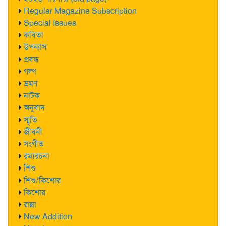
Regular Magazine Subscription
Special Issues
কবিতা
উপন্যাস
প্রবন্ধ
গল্প
ভ্রমণ
নাটক
অনুবাদ
স্মৃতি
জীবনী
সংগীত
রম্যরচনা
শিশু
শিশু/কিশোর
কিশোর
রান্না
New Addition