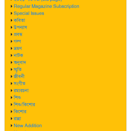
Regular Magazine Subscription
Special Issues
কবিতা
উপন্যাস
প্রবন্ধ
গল্প
ভ্রমণ
নাটক
অনুবাদ
স্মৃতি
জীবনী
সংগীত
রম্যরচনা
শিশু
শিশু/কিশোর
কিশোর
রান্না
New Addition