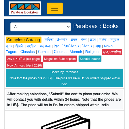
Parabaas : Books
|
কবিতা
|
উপন্যাস
|
প্রবন্ধ
|
গল্প
|
ভ্রমণ
|
নাটক
|
অনুবাদ
|
Complete Catalog
স্মৃতি
|
জীবনী
|
সংগীত
|
রম্যরচনা
|
শিশু
|
শিশু/কিশোর
|
কিশোর
|
রান্না
|
Novel
|
Tagore
|
Classics
|
Comics
|
Cinema
|
Memoir
|
Religion
|
২০২৬ শারদীয়া
২০২৬ শারদীয়া (old page)
Magazine Subscription
Special Issues
New Arrivals (April 2026)
Books by Parabaas
Note that the prices are in US$. The price will be in Rs for orders shipped within
India.
After making selections, "Submit" the cart to place your order. We
will contact you with details within 24 hours. Note that the prices are
in US$. The price will be in Rs for orders shipped within India.