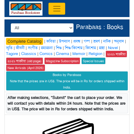
Parabaas : Books
|
কবিতা
|
উপন্যাস
|
প্রবন্ধ
|
গল্প
|
ভ্রমণ
|
নাটক
|
অনুবাদ
|
Complete Catalog
স্মৃতি
|
জীবনী
|
সংগীত
|
রম্যরচনা
|
শিশু
|
শিশু/কিশোর
|
কিশোর
|
রান্না
|
Novel
|
Tagore
|
Classics
|
Comics
|
Cinema
|
Memoir
|
Religion
|
২০২৬ শারদীয়া
২০২৬ শারদীয়া (old page)
Magazine Subscription
Special Issues
New Arrivals (April 2026)
Books by Parabaas
Note that the prices are in US$. The price will be in Rs for orders shipped within
India.
After making selections, "Submit" the cart to place your order. We
will contact you with details within 24 hours. Note that the prices are
in US$. The price will be in Rs for orders shipped within India.