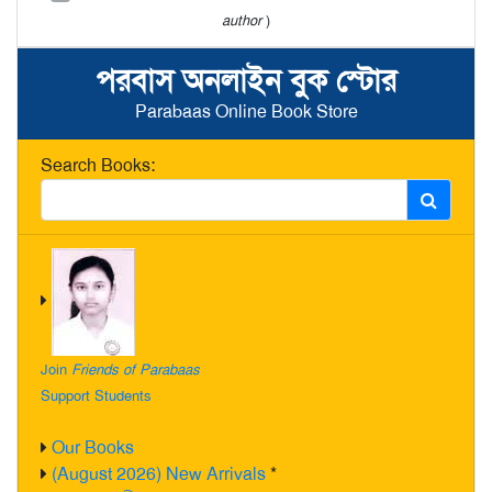
author
)
পরবাস অনলাইন বুক স্টোর
Parabaas Online Book Store
Search Books:
Join
Friends of Parabaas
Support Students
Our Books
(August 2026) New Arrivals
*