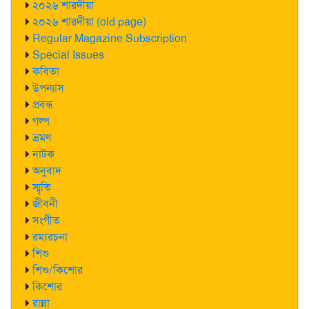
২০২৬ শারদীয়া
২০২৬ শারদীয়া (old page)
Regular Magazine Subscription
Special Issues
কবিতা
উপন্যাস
প্রবন্ধ
গল্প
ভ্রমণ
নাটক
অনুবাদ
স্মৃতি
জীবনী
সংগীত
রম্যরচনা
শিশু
শিশু/কিশোর
কিশোর
রান্না