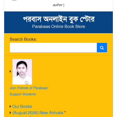
author
)
পরবাস অনলাইন বুক স্টোর
Parabaas Online Book Store
Search Books:
Join
Friends of Parabaas
Support Students
Our Books
(August 2026) New Arrivals
*