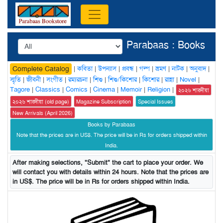
Parabaas : Books
|
কবিতা
|
উপন্যাস
|
প্রবন্ধ
|
গল্প
|
ভ্রমণ
|
নাটক
|
অনুবাদ
|
Complete Catalog
স্মৃতি
|
জীবনী
|
সংগীত
|
রম্যরচনা
|
শিশু
|
শিশু/কিশোর
|
কিশোর
|
রান্না
|
Novel
|
Tagore
|
Classics
|
Comics
|
Cinema
|
Memoir
|
Religion
|
২০২৬ শারদীয়া
২০২৬ শারদীয়া (old page)
Magazine Subscription
Special Issues
New Arrivals (April 2026)
Books by Parabaas
Note that the prices are in US$. The price will be in Rs for orders shipped within
India.
After making selections, "Submit" the cart to place your order. We
will contact you with details within 24 hours. Note that the prices are
in US$. The price will be in Rs for orders shipped within India.