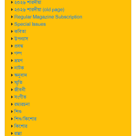
২০২৬ শারদীয়া
২০২৬ শারদীয়া (old page)
Regular Magazine Subscription
Special Issues
কবিতা
উপন্যাস
প্রবন্ধ
গল্প
ভ্রমণ
নাটক
অনুবাদ
স্মৃতি
জীবনী
সংগীত
রম্যরচনা
শিশু
শিশু/কিশোর
কিশোর
রান্না