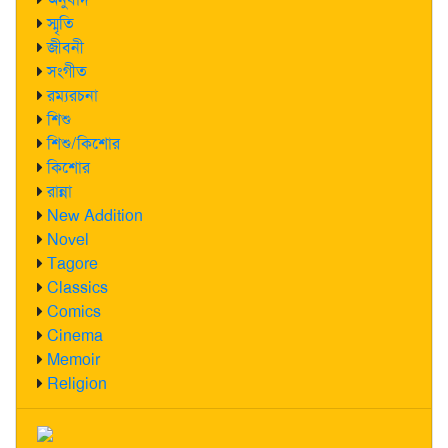
স্মৃতি
জীবনী
সংগীত
রম্যরচনা
শিশু
শিশু/কিশোর
কিশোর
রান্না
New Addition
Novel
Tagore
Classics
Comics
Cinema
Memoir
Religion