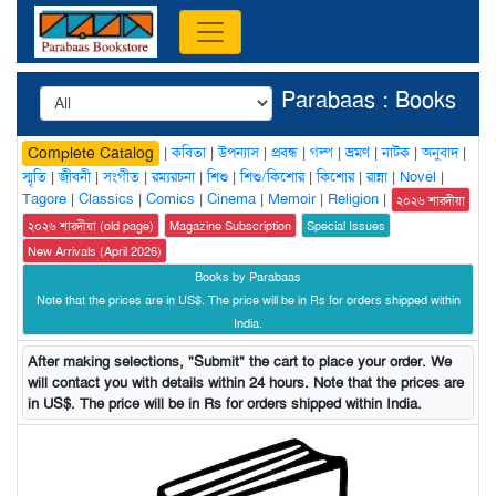
Parabaas : Books
|
কবিতা
|
উপন্যাস
|
প্রবন্ধ
|
গল্প
|
ভ্রমণ
|
নাটক
|
অনুবাদ
|
Complete Catalog
স্মৃতি
|
জীবনী
|
সংগীত
|
রম্যরচনা
|
শিশু
|
শিশু/কিশোর
|
কিশোর
|
রান্না
|
Novel
|
Tagore
|
Classics
|
Comics
|
Cinema
|
Memoir
|
Religion
|
২০২৬ শারদীয়া
২০২৬ শারদীয়া (old page)
Magazine Subscription
Special Issues
New Arrivals (April 2026)
Books by Parabaas
Note that the prices are in US$. The price will be in Rs for orders shipped within
India.
After making selections, "Submit" the cart to place your order. We
will contact you with details within 24 hours. Note that the prices are
in US$. The price will be in Rs for orders shipped within India.