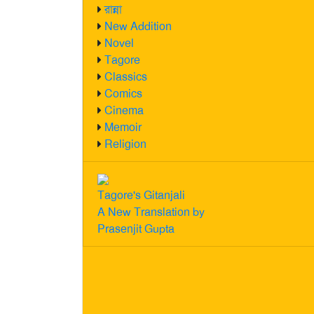
রান্না
New Addition
Novel
Tagore
Classics
Comics
Cinema
Memoir
Religion
Tagore's Gitanjali
A New Translation by
Prasenjit Gupta