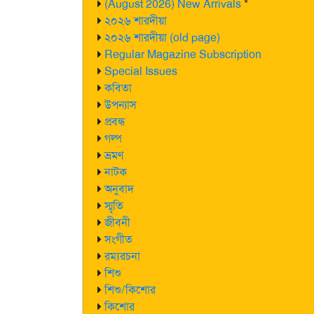
(August 2026) New Arrivals
*
২০২৬ শারদীয়া
২০২৬ শারদীয়া (old page)
Regular Magazine Subscription
Special Issues
কবিতা
উপন্যাস
প্রবন্ধ
গল্প
ভ্রমণ
নাটক
অনুবাদ
স্মৃতি
জীবনী
সংগীত
রম্যরচনা
শিশু
শিশু/কিশোর
কিশোর