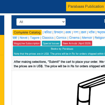
Parabaas Publication
|
কবিতা
|
উপন্যাস
|
প্রবন্ধ
|
গল্প
|
ভ্রমণ
|
নাটক
|
অনুবাদ
Complete Catalog
রান্না
|
Novel
|
Tagore
|
Classics
|
Comics
|
Cinema
|
Memoir
|
Religio
Magazine Subscription
Special Issues
New Arrivals (April 2026)
Books by Parabaas
Note that the prices are in US$. The price will be in Rs for orders shipped within I
After making selections, "Submit" the cart to place your order. We w
the prices are in US$. The price will be in Rs for orders shipped with