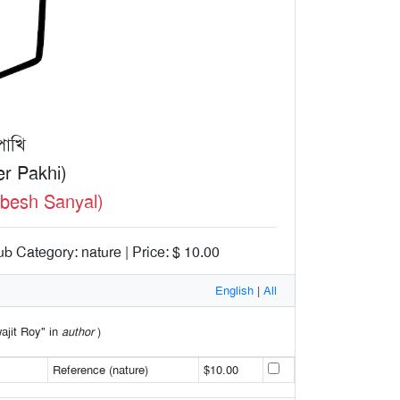
পাখি
r Pakhi)
abesh Sanyal)
b Category: nature | Price: $ 10.00
English
|
All
wajit Roy" in
author
)
Reference (nature)
$10.00