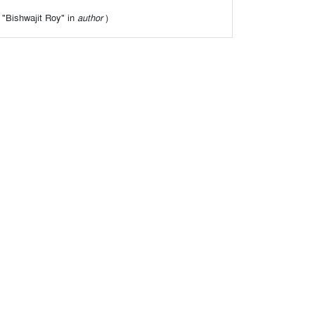
of "Bishwajit Roy" in
author
)