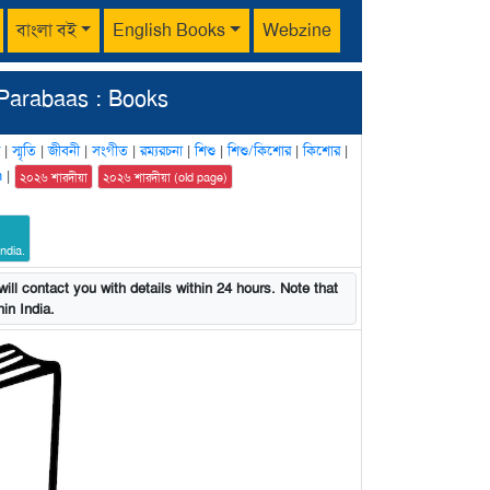
বাংলা বই
English Books
Webzine
Parabaas : Books
|
স্মৃতি
|
জীবনী
|
সংগীত
|
রম্যরচনা
|
শিশু
|
শিশু/কিশোর
|
কিশোর
|
n
|
২০২৬ শারদীয়া
২০২৬ শারদীয়া (old page)
ndia.
ill contact you with details within 24 hours. Note that
in India.