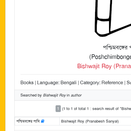
পশ্চিমবঙ্গের 
(Poshchimbonge
Bishwajit Roy (Pran
Books | Language: Bengali | Category: Reference | Su
Searched by
Bishwajit Roy
in
author
1
(1 to 1 of total 1 : search result of "Bish
পশ্চিমবঙ্গের পাখি
Bishwajit Roy (Pranabesh Sanyal)