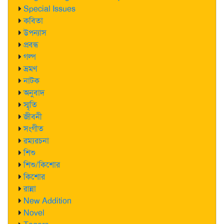
Special Issues
কবিতা
উপন্যাস
প্রবন্ধ
গল্প
ভ্রমণ
নাটক
অনুবাদ
স্মৃতি
জীবনী
সংগীত
রম্যরচনা
শিশু
শিশু/কিশোর
কিশোর
রান্না
New Addition
Novel