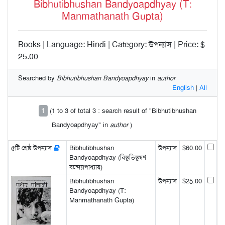
Bibhutibhushan Bandyoapdhyay (T:
Manmathanath Gupta)
Books | Language: Hindi | Category: উপন্যাস | Price: $
25.00
Searched by
Bibhutibhushan Bandyoapdhyay
in
author
English
|
All
1
(1 to 3 of total 3 : search result of "Bibhutibhushan
Bandyoapdhyay" in
author
)
৫টি শ্রেষ্ঠ উপন্যাস
Bibhutibhushan
উপন্যাস
$60.00
Bandyoapdhyay (বিভূতিভূষণ
বন্দ্যোপাধ্যায়)
Bibhutibhushan
উপন্যাস
$25.00
Bandyoapdhyay (T:
Manmathanath Gupta)