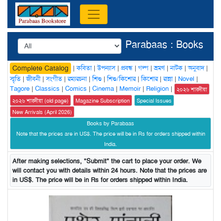
Parabaas : Books
|
কবিতা
|
উপন্যাস
|
প্রবন্ধ
|
গল্প
|
ভ্রমণ
|
নাটক
|
অনুবাদ
|
Complete Catalog
স্মৃতি
|
জীবনী
|
সংগীত
|
রম্যরচনা
|
শিশু
|
শিশু/কিশোর
|
কিশোর
|
রান্না
|
Novel
|
Tagore
|
Classics
|
Comics
|
Cinema
|
Memoir
|
Religion
|
২০২৬ শারদীয়া
২০২৬ শারদীয়া (old page)
Magazine Subscription
Special Issues
New Arrivals (April 2026)
Books by Parabaas
Note that the prices are in US$. The price will be in Rs for orders shipped within
India.
After making selections, "Submit" the cart to place your order. We
will contact you with details within 24 hours. Note that the prices are
in US$. The price will be in Rs for orders shipped within India.