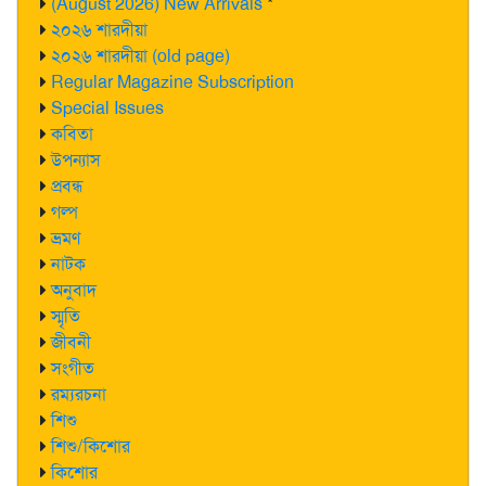
(August 2026) New Arrivals
*
২০২৬ শারদীয়া
২০২৬ শারদীয়া (old page)
Regular Magazine Subscription
Special Issues
কবিতা
উপন্যাস
প্রবন্ধ
গল্প
ভ্রমণ
নাটক
অনুবাদ
স্মৃতি
জীবনী
সংগীত
রম্যরচনা
শিশু
শিশু/কিশোর
কিশোর