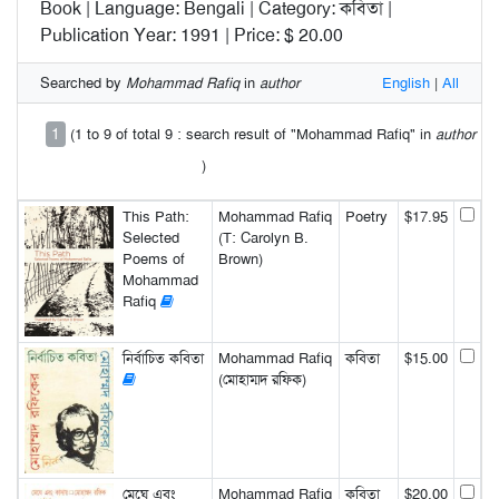
Book | Language: Bengali | Category: কবিতা |
Publication Year: 1991 | Price: $ 20.00
Searched by
Mohammad Rafiq
in
author
English
|
All
1
(1 to 9 of total 9 : search result of "Mohammad Rafiq" in
author
)
This Path:
Mohammad Rafiq
Poetry
$17.95
Selected
(T: Carolyn B.
Poems of
Brown)
Mohammad
Rafiq
নির্বাচিত কবিতা
Mohammad Rafiq
কবিতা
$15.00
(মোহাম্মদ রফিক)
মেঘে এবং
Mohammad Rafiq
কবিতা
$20.00