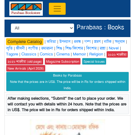
Parabaas : Books
|
কবিতা
|
উপন্যাস
|
প্রবন্ধ
|
গল্প
|
ভ্রমণ
|
নাটক
|
অনুবাদ
|
Complete Catalog
স্মৃতি
|
জীবনী
|
সংগীত
|
রম্যরচনা
|
শিশু
|
শিশু/কিশোর
|
কিশোর
|
রান্না
|
Novel
|
Tagore
|
Classics
|
Comics
|
Cinema
|
Memoir
|
Religion
|
২০২৬ শারদীয়া
২০২৬ শারদীয়া (old page)
Magazine Subscription
Special Issues
New Arrivals (April 2026)
Books by Parabaas
Note that the prices are in US$. The price will be in Rs for orders shipped within
India.
After making selections, "Submit" the cart to place your order. We
will contact you with details within 24 hours. Note that the prices are
in US$. The price will be in Rs for orders shipped within India.