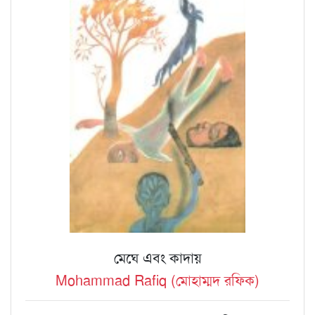
মেঘে এবং কাদায়
Mohammad Rafiq (মোহাম্মদ রফিক)