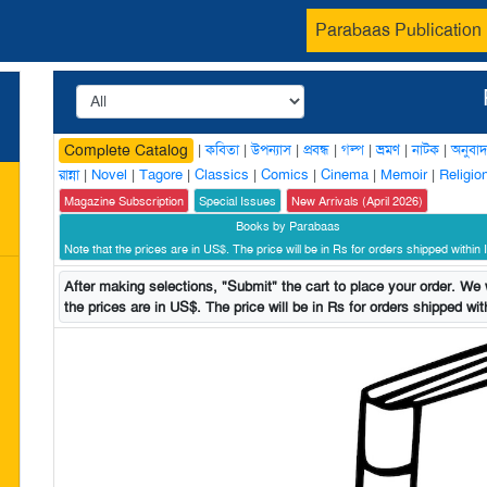
Parabaas Publication
|
কবিতা
|
উপন্যাস
|
প্রবন্ধ
|
গল্প
|
ভ্রমণ
|
নাটক
|
অনুবাদ
Complete Catalog
রান্না
|
Novel
|
Tagore
|
Classics
|
Comics
|
Cinema
|
Memoir
|
Religio
Magazine Subscription
Special Issues
New Arrivals (April 2026)
Books by Parabaas
Note that the prices are in US$. The price will be in Rs for orders shipped within I
After making selections, "Submit" the cart to place your order. We w
the prices are in US$. The price will be in Rs for orders shipped with