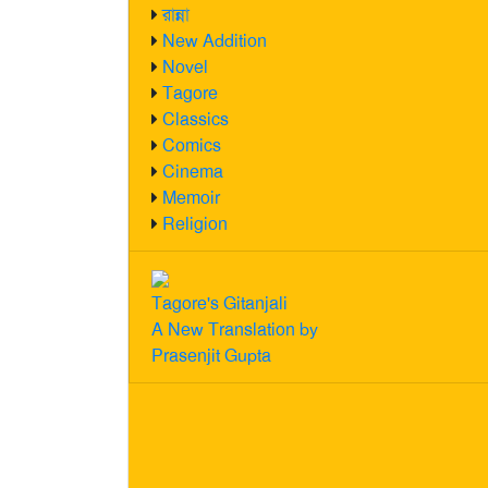
রান্না
New Addition
Novel
Tagore
Classics
Comics
Cinema
Memoir
Religion
Tagore's Gitanjali
A New Translation by
Prasenjit Gupta