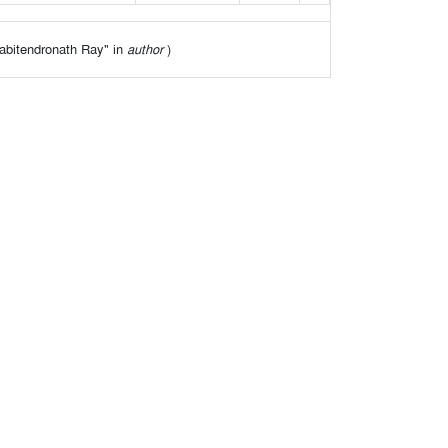
"Sabitendronath Ray" in
author
)