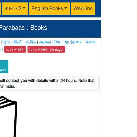
বাংলা বই
English Books
Webzine
Parabaas : Books
|
স্মৃতি
|
জীবনী
|
সংগীত
|
রম্যরচনা
|
শিশু
|
শিশু/কিশোর
|
কিশোর
|
n
|
২০২৬ শারদীয়া
২০২৬ শারদীয়া (old page)
ndia.
ill contact you with details within 24 hours. Note that
in India.