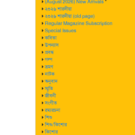
(August 2026) New Arrivals
*
২০২৬ শারদীয়া
২০২৬ শারদীয়া (old page)
Regular Magazine Subscription
Special Issues
কবিতা
উপন্যাস
প্রবন্ধ
গল্প
ভ্রমণ
নাটক
অনুবাদ
স্মৃতি
জীবনী
সংগীত
রম্যরচনা
শিশু
শিশু/কিশোর
কিশোর