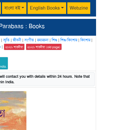
বাংলা বই
English Books
Webzine
Parabaas : Books
|
স্মৃতি
|
জীবনী
|
সংগীত
|
রম্যরচনা
|
শিশু
|
শিশু/কিশোর
|
কিশোর
|
n
|
২০২৬ শারদীয়া
২০২৬ শারদীয়া (old page)
ndia.
ill contact you with details within 24 hours. Note that
in India.