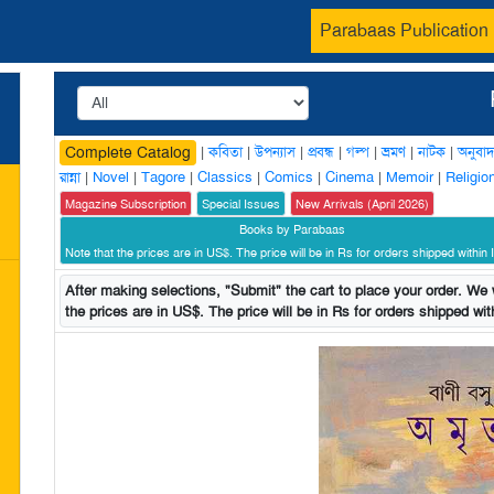
Parabaas Publication
|
কবিতা
|
উপন্যাস
|
প্রবন্ধ
|
গল্প
|
ভ্রমণ
|
নাটক
|
অনুবাদ
Complete Catalog
রান্না
|
Novel
|
Tagore
|
Classics
|
Comics
|
Cinema
|
Memoir
|
Religio
Magazine Subscription
Special Issues
New Arrivals (April 2026)
Books by Parabaas
Note that the prices are in US$. The price will be in Rs for orders shipped within I
After making selections, "Submit" the cart to place your order. We w
the prices are in US$. The price will be in Rs for orders shipped with