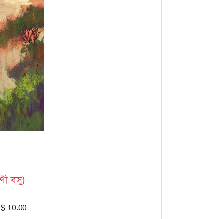
)
ণী বসু)
 $ 10.00