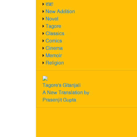
রান্না
New Addition
Novel
Tagore
Classics
Comics
Cinema
Memoir
Religion
Tagore's Gitanjali
A New Translation by
Prasenjit Gupta