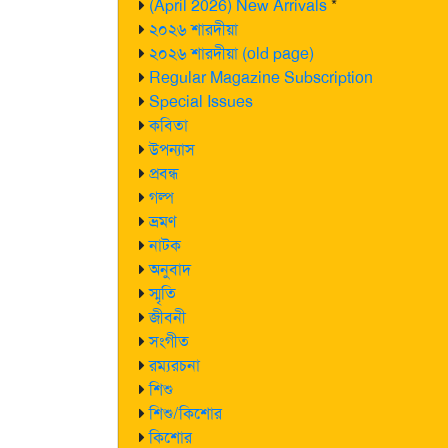
(April 2026) New Arrivals
*
২০২৬ শারদীয়া
২০২৬ শারদীয়া (old page)
Regular Magazine Subscription
Special Issues
কবিতা
উপন্যাস
প্রবন্ধ
গল্প
ভ্রমণ
নাটক
অনুবাদ
স্মৃতি
জীবনী
সংগীত
রম্যরচনা
শিশু
শিশু/কিশোর
কিশোর