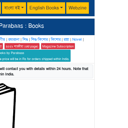
বাংলা বই
English Books
Webzine
Parabaas : Books
গীত
|
রম্যরচনা
|
শিশু
|
শিশু/কিশোর
|
কিশোর
|
রান্না
|
Novel
|
য়া
২০২৬ শারদীয়া (old page)
Magazine Subscription
ooks by Parabaas
 price will be in Rs for orders shipped within India.
ill contact you with details within 24 hours. Note that
in India.