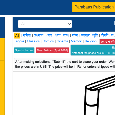
Parabaas Publication
|
কবিতা
|
উপন্যাস
|
প্রবন্ধ
|
গল্প
|
ভ্রমণ
|
নাটক
|
অনুবাদ
|
স্মৃতি
|
জীবনী
|
সং
All
Tagore
|
Classics
|
Comics
|
Cinema
|
Memoir
|
Religion
|
২০২৬ শারদী
B
Special Issues
New Arrivals (April 2026)
Note that the prices are in US$. The
After making selections, "Submit" the cart to place your order. We w
the prices are in US$. The price will be in Rs for orders shipped with