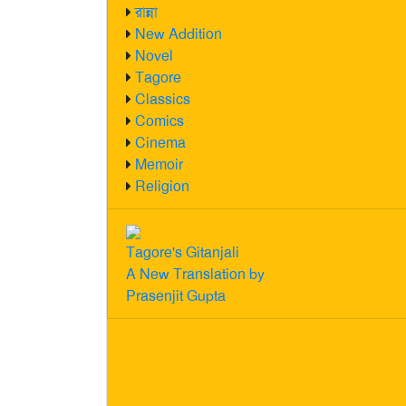
রান্না
New Addition
Novel
Tagore
Classics
Comics
Cinema
Memoir
Religion
Tagore's Gitanjali
A New Translation by
Prasenjit Gupta