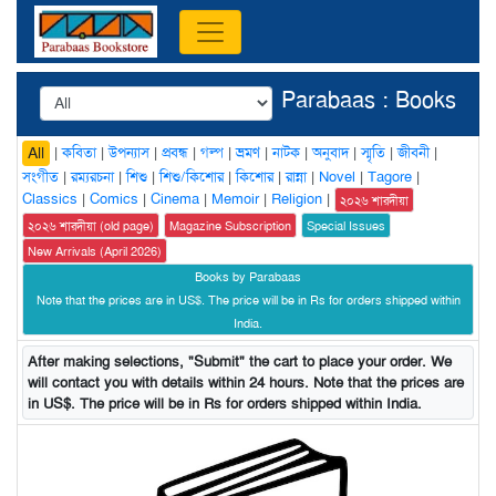
Parabaas : Books
|
কবিতা
|
উপন্যাস
|
প্রবন্ধ
|
গল্প
|
ভ্রমণ
|
নাটক
|
অনুবাদ
|
স্মৃতি
|
জীবনী
|
All
সংগীত
|
রম্যরচনা
|
শিশু
|
শিশু/কিশোর
|
কিশোর
|
রান্না
|
Novel
|
Tagore
|
Classics
|
Comics
|
Cinema
|
Memoir
|
Religion
|
২০২৬ শারদীয়া
২০২৬ শারদীয়া (old page)
Magazine Subscription
Special Issues
New Arrivals (April 2026)
Books by Parabaas
Note that the prices are in US$. The price will be in Rs for orders shipped within
India.
After making selections, "Submit" the cart to place your order. We
will contact you with details within 24 hours. Note that the prices are
in US$. The price will be in Rs for orders shipped within India.