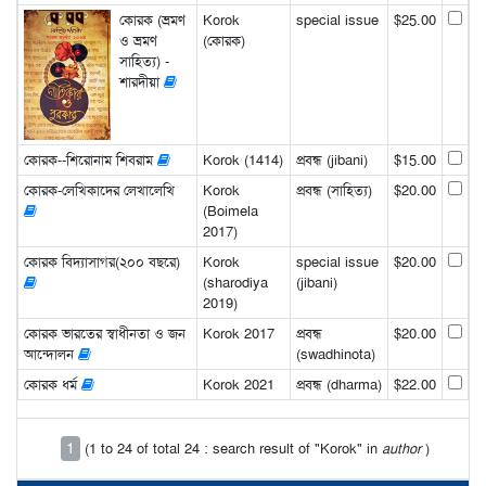
কোরক (ভ্রমণ
Korok
special issue
$25.00
ও ভ্রমণ
(কোরক)
সাহিত্য) -
শারদীয়া
কোরক--শিরোনাম শিবরাম
Korok (1414)
প্রবন্ধ (jibani)
$15.00
কোরক-লেখিকাদের লেখালেখি
Korok
প্রবন্ধ (সাহিত্য)
$20.00
(Boimela
2017)
কোরক বিদ্যাসাগর(২০০ বছরে)
Korok
special issue
$20.00
(sharodiya
(jibani)
2019)
কোরক ভারতের স্বাধীনতা ও জন
Korok 2017
প্রবন্ধ
$20.00
আন্দোলন
(swadhinota)
কোরক ধর্ম
Korok 2021
প্রবন্ধ (dharma)
$22.00
1
(1 to 24 of total 24 : search result of "Korok" in
author
)