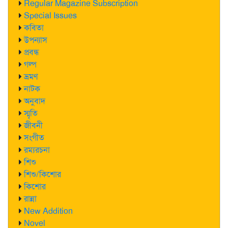
Regular Magazine Subscription
Special Issues
কবিতা
উপন্যাস
প্রবন্ধ
গল্প
ভ্রমণ
নাটক
অনুবাদ
স্মৃতি
জীবনী
সংগীত
রম্যরচনা
শিশু
শিশু/কিশোর
কিশোর
রান্না
New Addition
Novel