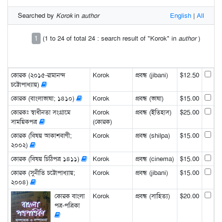
Searched by
Korok
in
author
English
|
All
1
(1 to 24 of total 24 : search result of "Korok" in
author
)
কোরক (২০১৫-রামানন্দ
Korok
প্রবন্ধ (jibani)
$12.50
চট্টোপাধ্যায়)
কোরক (বাংলাভাষা; ১৪১০)
Korok
প্রবন্ধ (ভাষা)
$15.00
কোরকঃ স্বাধীনতা সংগ্রামে
Korok
প্রবন্ধ (ইতিহাস)
$25.00
সাময়িকপত্র
(কোরক)
কোরক (বিষয় আকাশবাণী;
Korok
প্রবন্ধ (shilpa)
$15.00
২০০২)
কোরক (বিষয় চিঠিপত্র ১৪১১)
Korok
প্রবন্ধ (cinema)
$15.00
কোরক (সুনীতি চট্টোপাধ্যায়;
Korok
প্রবন্ধ (jibani)
$15.00
২০০৪)
কোরক বাংলা
Korok
প্রবন্ধ (সাহিত্য)
$20.00
পত্র-পত্রিকা