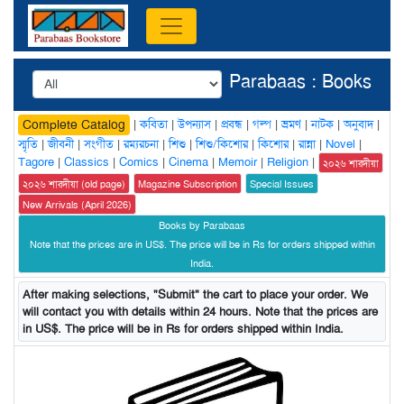
Parabaas : Books
|
কবিতা
|
উপন্যাস
|
প্রবন্ধ
|
গল্প
|
ভ্রমণ
|
নাটক
|
অনুবাদ
|
Complete Catalog
স্মৃতি
|
জীবনী
|
সংগীত
|
রম্যরচনা
|
শিশু
|
শিশু/কিশোর
|
কিশোর
|
রান্না
|
Novel
|
Tagore
|
Classics
|
Comics
|
Cinema
|
Memoir
|
Religion
|
২০২৬ শারদীয়া
২০২৬ শারদীয়া (old page)
Magazine Subscription
Special Issues
New Arrivals (April 2026)
Books by Parabaas
Note that the prices are in US$. The price will be in Rs for orders shipped within
India.
After making selections, "Submit" the cart to place your order. We
will contact you with details within 24 hours. Note that the prices are
in US$. The price will be in Rs for orders shipped within India.