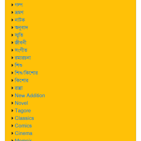
গল্প
ভ্রমণ
নাটক
অনুবাদ
স্মৃতি
জীবনী
সংগীত
রম্যরচনা
শিশু
শিশু/কিশোর
কিশোর
রান্না
New Addition
Novel
Tagore
Classics
Comics
Cinema
Memoir