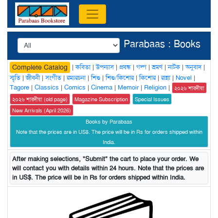
Parabaas : Books
|
কবিতা
|
উপন্যাস
|
প্রবন্ধ
|
গল্প
|
ভ্রমণ
|
নাটক
|
অনুবাদ
|
Complete Catalog
স্মৃতি
|
জীবনী
|
সংগীত
|
রম্যরচনা
|
শিশু
|
শিশু/কিশোর
|
কিশোর
|
রান্না
|
Novel
|
Tagore
|
Classics
|
Comics
|
Cinema
|
Memoir
|
Religion
|
২০২৬ শারদীয়া
২০২৬ শারদীয়া (old page)
Magazine Subscription
Special Issues
New Arrivals (April 2026)
Books by Parabaas
Note that the prices are in US$. The price will be in Rs for orders shipped within
India.
After making selections, "Submit" the cart to place your order. We
will contact you with details within 24 hours. Note that the prices are
in US$. The price will be in Rs for orders shipped within India.