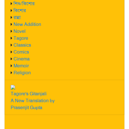
শিশু/কিশোর
কিশোর
রান্না
New Addition
Novel
Tagore
Classics
Comics
Cinema
Memoir
Religion
Tagore's Gitanjali
A New Translation by
Prasenjit Gupta