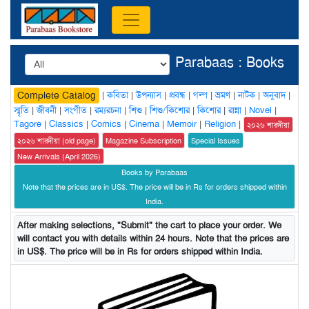
Parabaas : Books
|
কবিতা
|
উপন্যাস
|
প্রবন্ধ
|
গল্প
|
ভ্রমণ
|
নাটক
|
অনুবাদ
|
Complete Catalog
স্মৃতি
|
জীবনী
|
সংগীত
|
রম্যরচনা
|
শিশু
|
শিশু/কিশোর
|
কিশোর
|
রান্না
|
Novel
|
Tagore
|
Classics
|
Comics
|
Cinema
|
Memoir
|
Religion
|
২০২৬ শারদীয়া
২০২৬ শারদীয়া (old page)
Magazine Subscription
Special Issues
New Arrivals (April 2026)
Books by Parabaas
Note that the prices are in US$. The price will be in Rs for orders shipped within
India.
After making selections, "Submit" the cart to place your order. We
will contact you with details within 24 hours. Note that the prices are
in US$. The price will be in Rs for orders shipped within India.