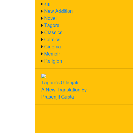
রান্না
New Addition
Novel
Tagore
Classics
Comics
Cinema
Memoir
Religion
Tagore's Gitanjali
A New Translation by
Prasenjit Gupta