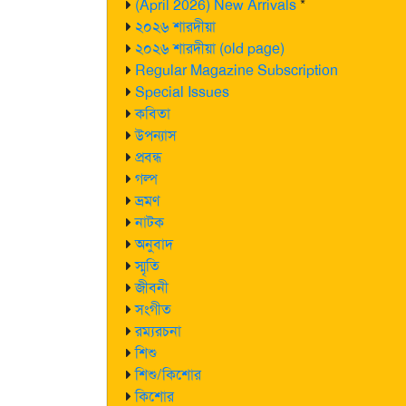
(April 2026) New Arrivals
*
২০২৬ শারদীয়া
২০২৬ শারদীয়া (old page)
Regular Magazine Subscription
Special Issues
কবিতা
উপন্যাস
প্রবন্ধ
গল্প
ভ্রমণ
নাটক
অনুবাদ
স্মৃতি
জীবনী
সংগীত
রম্যরচনা
শিশু
শিশু/কিশোর
কিশোর