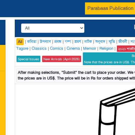
Parabaas Publication
|
কবিতা
|
উপন্যাস
|
প্রবন্ধ
|
গল্প
|
ভ্রমণ
|
নাটক
|
অনুবাদ
|
স্মৃতি
|
জীবনী
|
সং
All
Tagore
|
Classics
|
Comics
|
Cinema
|
Memoir
|
Religion
|
২০২৬ শারদী
B
Special Issues
New Arrivals (April 2026)
Note that the prices are in US$. The
After making selections, "Submit" the cart to place your order. We w
the prices are in US$. The price will be in Rs for orders shipped with