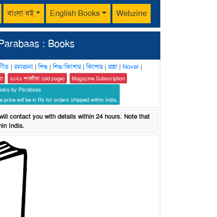
বাংলা বই
English Books
Webzine
Parabaas : Books
গীত
|
রম্যরচনা
|
শিশু
|
শিশু/কিশোর
|
কিশোর
|
রান্না
|
Novel
|
য়া
২০২৬ শারদীয়া (old page)
Magazine Subscription
ooks by Parabaas
 price will be in Rs for orders shipped within India.
ill contact you with details within 24 hours. Note that
in India.