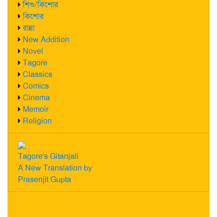
শিশু/কিশোর
কিশোর
রান্না
New Addition
Novel
Tagore
Classics
Comics
Cinema
Memoir
Religion
Tagore's Gitanjali
A New Translation by
Prasenjit Gupta