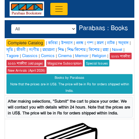
Parabaas : Books
|
কবিতা
|
উপন্যাস
|
প্রবন্ধ
|
গল্প
|
ভ্রমণ
|
নাটক
|
অনুবাদ
|
Complete Catalog
স্মৃতি
|
জীবনী
|
সংগীত
|
রম্যরচনা
|
শিশু
|
শিশু/কিশোর
|
কিশোর
|
রান্না
|
Novel
|
Tagore
|
Classics
|
Comics
|
Cinema
|
Memoir
|
Religion
|
২০২৬ শারদীয়া
২০২৬ শারদীয়া (old page)
Magazine Subscription
Special Issues
New Arrivals (April 2026)
Books by Parabaas
Note that the prices are in US$. The price will be in Rs for orders shipped within
India.
After making selections, "Submit" the cart to place your order. We
will contact you with details within 24 hours. Note that the prices are
in US$. The price will be in Rs for orders shipped within India.