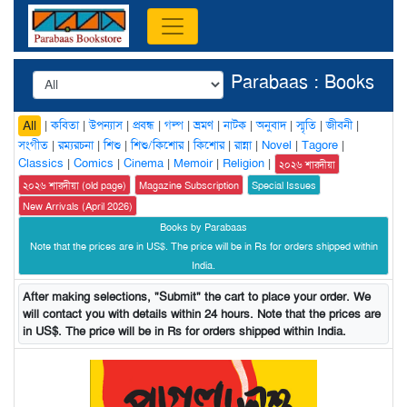
Parabaas : Books
|
কবিতা
|
উপন্যাস
|
প্রবন্ধ
|
গল্প
|
ভ্রমণ
|
নাটক
|
অনুবাদ
|
স্মৃতি
|
জীবনী
|
All
সংগীত
|
রম্যরচনা
|
শিশু
|
শিশু/কিশোর
|
কিশোর
|
রান্না
|
Novel
|
Tagore
|
Classics
|
Comics
|
Cinema
|
Memoir
|
Religion
|
২০২৬ শারদীয়া
২০২৬ শারদীয়া (old page)
Magazine Subscription
Special Issues
New Arrivals (April 2026)
Books by Parabaas
Note that the prices are in US$. The price will be in Rs for orders shipped within
India.
After making selections, "Submit" the cart to place your order. We
will contact you with details within 24 hours. Note that the prices are
in US$. The price will be in Rs for orders shipped within India.