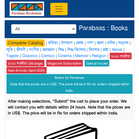
Parabaas : Books
|
কবিতা
|
উপন্যাস
|
প্রবন্ধ
|
গল্প
|
ভ্রমণ
|
নাটক
|
অনুবাদ
|
Complete Catalog
স্মৃতি
|
জীবনী
|
সংগীত
|
রম্যরচনা
|
শিশু
|
শিশু/কিশোর
|
কিশোর
|
রান্না
|
Novel
|
Tagore
|
Classics
|
Comics
|
Cinema
|
Memoir
|
Religion
|
২০২৬ শারদীয়া
২০২৬ শারদীয়া (old page)
Magazine Subscription
Special Issues
New Arrivals (April 2026)
Books by Parabaas
Note that the prices are in US$. The price will be in Rs for orders shipped within
India.
After making selections, "Submit" the cart to place your order. We
will contact you with details within 24 hours. Note that the prices are
in US$. The price will be in Rs for orders shipped within India.