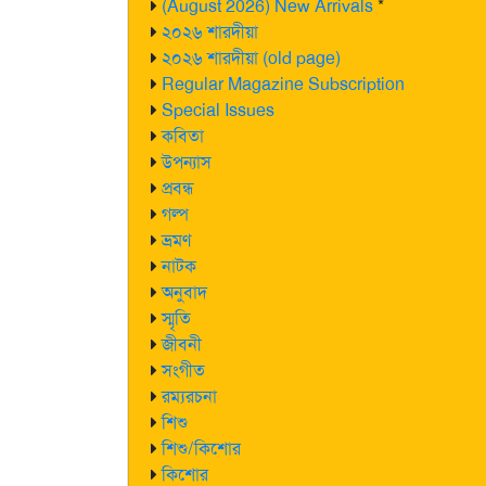
(August 2026) New Arrivals
*
২০২৬ শারদীয়া
২০২৬ শারদীয়া (old page)
Regular Magazine Subscription
Special Issues
কবিতা
উপন্যাস
প্রবন্ধ
গল্প
ভ্রমণ
নাটক
অনুবাদ
স্মৃতি
জীবনী
সংগীত
রম্যরচনা
শিশু
শিশু/কিশোর
কিশোর