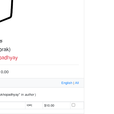
াক
orak)
padhyay
10.00
English
|
All
 Mukhopadhyay" in
author
)
গল্প
$10.00