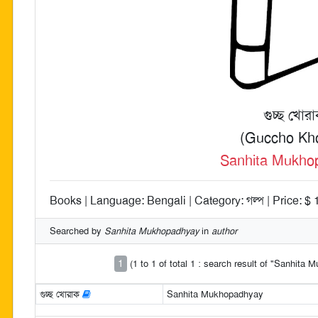
গুচ্ছ খোর
(Guccho Kh
Sanhita Mukho
Books | Language: Bengali | Category: গল্প | Price: $ 
Searched by
Sanhita Mukhopadhyay
in
author
1
(1 to 1 of total 1 : search result of "Sanhita
গুচ্ছ খোরাক
Sanhita Mukhopadhyay