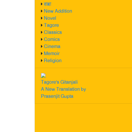
রান্না
New Addition
Novel
Tagore
Classics
Comics
Cinema
Memoir
Religion
Tagore's Gitanjali
A New Translation by
Prasenjit Gupta