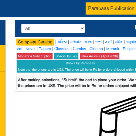
Parabaas Publication
|
কবিতা
|
উপন্যাস
|
প্রবন্ধ
|
গল্প
|
ভ্রমণ
|
নাটক
|
অনুবাদ
Complete Catalog
রান্না
|
Novel
|
Tagore
|
Classics
|
Comics
|
Cinema
|
Memoir
|
Religio
Magazine Subscription
Special Issues
New Arrivals (April 2026)
Books by Parabaas
Note that the prices are in US$. The price will be in Rs for orders shipped within I
After making selections, "Submit" the cart to place your order. We w
the prices are in US$. The price will be in Rs for orders shipped with