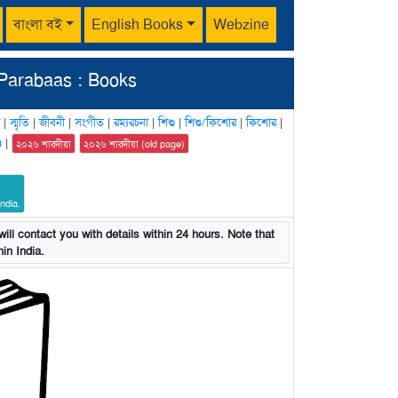
বাংলা বই
English Books
Webzine
Parabaas : Books
|
স্মৃতি
|
জীবনী
|
সংগীত
|
রম্যরচনা
|
শিশু
|
শিশু/কিশোর
|
কিশোর
|
n
|
২০২৬ শারদীয়া
২০২৬ শারদীয়া (old page)
ndia.
ill contact you with details within 24 hours. Note that
in India.