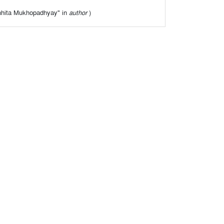
"Sanhita Mukhopadhyay" in
author
)