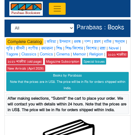
Parabaas : Books
|
কবিতা
|
উপন্যাস
|
প্রবন্ধ
|
গল্প
|
ভ্রমণ
|
নাটক
|
অনুবাদ
|
Complete Catalog
স্মৃতি
|
জীবনী
|
সংগীত
|
রম্যরচনা
|
শিশু
|
শিশু/কিশোর
|
কিশোর
|
রান্না
|
Novel
|
Tagore
|
Classics
|
Comics
|
Cinema
|
Memoir
|
Religion
|
২০২৬ শারদীয়া
২০২৬ শারদীয়া (old page)
Magazine Subscription
Special Issues
New Arrivals (April 2026)
Books by Parabaas
Note that the prices are in US$. The price will be in Rs for orders shipped within
India.
After making selections, "Submit" the cart to place your order. We
will contact you with details within 24 hours. Note that the prices are
in US$. The price will be in Rs for orders shipped within India.