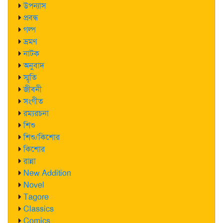
উপন্যাস
প্রবন্ধ
গল্প
ভ্রমণ
নাটক
অনুবাদ
স্মৃতি
জীবনী
সংগীত
রম্যরচনা
শিশু
শিশু/কিশোর
কিশোর
রান্না
New Addition
Novel
Tagore
Classics
Comics