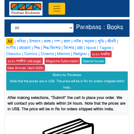
Parabaas : Books
|
কবিতা
|
উপন্যাস
|
প্রবন্ধ
|
গল্প
|
ভ্রমণ
|
নাটক
|
অনুবাদ
|
স্মৃতি
|
জীবনী
|
All
সংগীত
|
রম্যরচনা
|
শিশু
|
শিশু/কিশোর
|
কিশোর
|
রান্না
|
Novel
|
Tagore
|
Classics
|
Comics
|
Cinema
|
Memoir
|
Religion
|
২০২৬ শারদীয়া
২০২৬ শারদীয়া (old page)
Magazine Subscription
Special Issues
New Arrivals (April 2026)
Books by Parabaas
Note that the prices are in US$. The price will be in Rs for orders shipped within
India.
After making selections, "Submit" the cart to place your order. We
will contact you with details within 24 hours. Note that the prices are
in US$. The price will be in Rs for orders shipped within India.