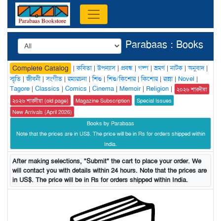
Parabaas : Books
|
কবিতা
|
উপন্যাস
|
প্রবন্ধ
|
গল্প
|
ভ্রমণ
|
নাটক
|
অনুবাদ
|
Complete Catalog
স্মৃতি
|
জীবনী
|
সংগীত
|
রম্যরচনা
|
শিশু
|
শিশু/কিশোর
|
কিশোর
|
রান্না
|
Novel
|
Tagore
|
Classics
|
Comics
|
Cinema
|
Memoir
|
Religion
|
২০২৬ শারদীয়া
২০২৬ শারদীয়া (old page)
Magazine Subscription
Special Issues
New Arrivals (April 2026)
Books by Parabaas
Note that the prices are in US$. The price will be in Rs for orders shipped within
India.
After making selections, "Submit" the cart to place your order. We
will contact you with details within 24 hours. Note that the prices are
in US$. The price will be in Rs for orders shipped within India.