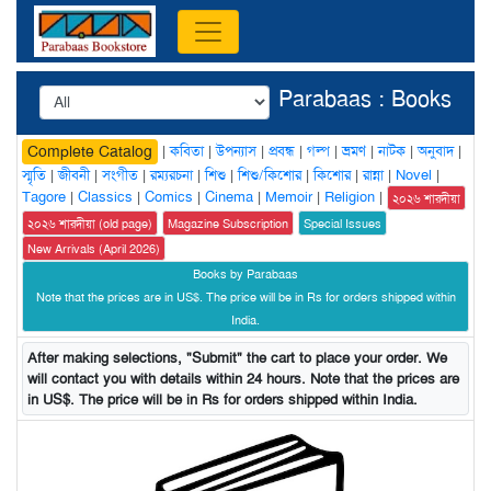
Parabaas : Books
|
কবিতা
|
উপন্যাস
|
প্রবন্ধ
|
গল্প
|
ভ্রমণ
|
নাটক
|
অনুবাদ
|
Complete Catalog
স্মৃতি
|
জীবনী
|
সংগীত
|
রম্যরচনা
|
শিশু
|
শিশু/কিশোর
|
কিশোর
|
রান্না
|
Novel
|
Tagore
|
Classics
|
Comics
|
Cinema
|
Memoir
|
Religion
|
২০২৬ শারদীয়া
২০২৬ শারদীয়া (old page)
Magazine Subscription
Special Issues
New Arrivals (April 2026)
Books by Parabaas
Note that the prices are in US$. The price will be in Rs for orders shipped within
India.
After making selections, "Submit" the cart to place your order. We
will contact you with details within 24 hours. Note that the prices are
in US$. The price will be in Rs for orders shipped within India.