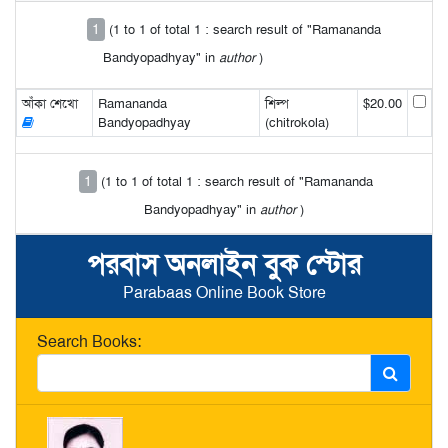
1
(1 to 1 of total 1 : search result of "Ramananda
Bandyopadhyay" in
author
)
আঁকা শেখো
Ramananda
শিল্প
$20.00
Bandyopadhyay
(chitrokola)
1
(1 to 1 of total 1 : search result of "Ramananda
Bandyopadhyay" in
author
)
পরবাস অনলাইন বুক স্টোর
Parabaas Online Book Store
Search Books: