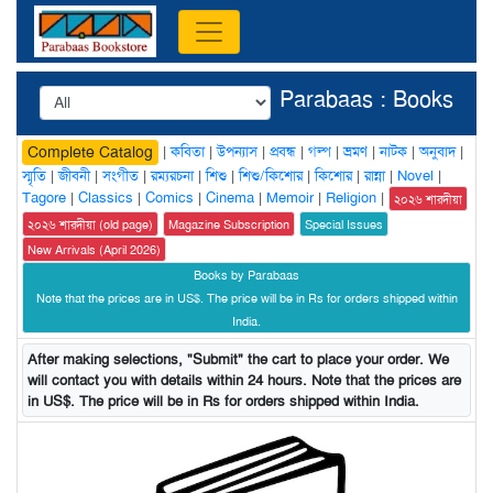
Parabaas : Books
|
কবিতা
|
উপন্যাস
|
প্রবন্ধ
|
গল্প
|
ভ্রমণ
|
নাটক
|
অনুবাদ
|
Complete Catalog
স্মৃতি
|
জীবনী
|
সংগীত
|
রম্যরচনা
|
শিশু
|
শিশু/কিশোর
|
কিশোর
|
রান্না
|
Novel
|
Tagore
|
Classics
|
Comics
|
Cinema
|
Memoir
|
Religion
|
২০২৬ শারদীয়া
২০২৬ শারদীয়া (old page)
Magazine Subscription
Special Issues
New Arrivals (April 2026)
Books by Parabaas
Note that the prices are in US$. The price will be in Rs for orders shipped within
India.
After making selections, "Submit" the cart to place your order. We
will contact you with details within 24 hours. Note that the prices are
in US$. The price will be in Rs for orders shipped within India.