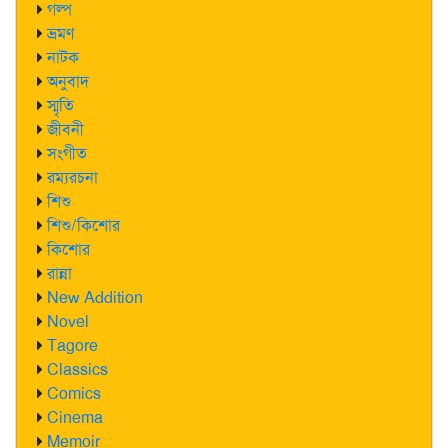
গল্প
ভ্রমণ
নাটক
অনুবাদ
স্মৃতি
জীবনী
সংগীত
রম্যরচনা
শিশু
শিশু/কিশোর
কিশোর
রান্না
New Addition
Novel
Tagore
Classics
Comics
Cinema
Memoir