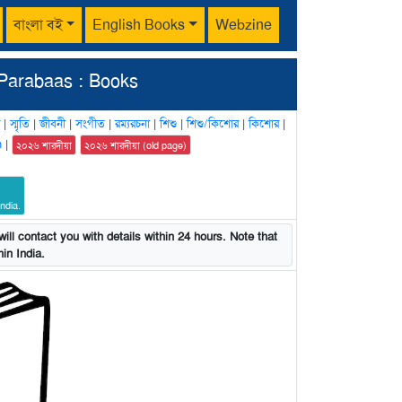
বাংলা বই
English Books
Webzine
Parabaas : Books
|
স্মৃতি
|
জীবনী
|
সংগীত
|
রম্যরচনা
|
শিশু
|
শিশু/কিশোর
|
কিশোর
|
n
|
২০২৬ শারদীয়া
২০২৬ শারদীয়া (old page)
ndia.
ill contact you with details within 24 hours. Note that
in India.