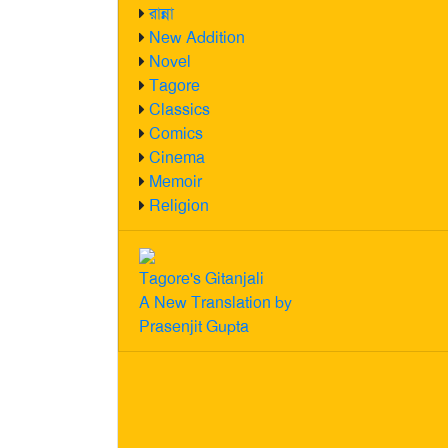
রান্না
New Addition
Novel
Tagore
Classics
Comics
Cinema
Memoir
Religion
Tagore's Gitanjali
A New Translation by
Prasenjit Gupta