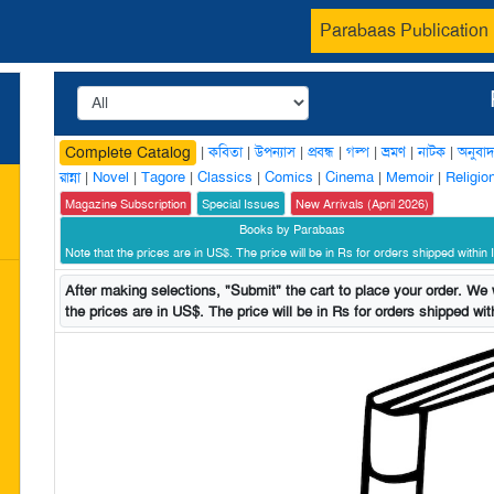
Parabaas Publication
|
কবিতা
|
উপন্যাস
|
প্রবন্ধ
|
গল্প
|
ভ্রমণ
|
নাটক
|
অনুবাদ
Complete Catalog
রান্না
|
Novel
|
Tagore
|
Classics
|
Comics
|
Cinema
|
Memoir
|
Religio
Magazine Subscription
Special Issues
New Arrivals (April 2026)
Books by Parabaas
Note that the prices are in US$. The price will be in Rs for orders shipped within I
After making selections, "Submit" the cart to place your order. We w
the prices are in US$. The price will be in Rs for orders shipped with