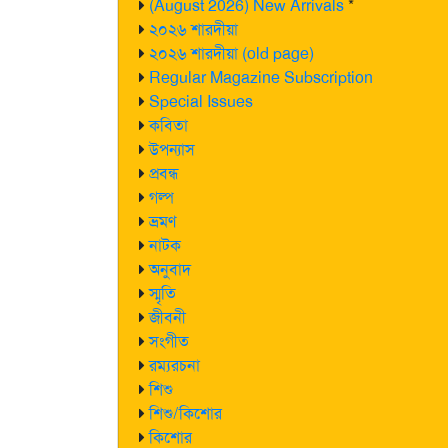
(August 2026) New Arrivals
*
২০২৬ শারদীয়া
২০২৬ শারদীয়া (old page)
Regular Magazine Subscription
Special Issues
কবিতা
উপন্যাস
প্রবন্ধ
গল্প
ভ্রমণ
নাটক
অনুবাদ
স্মৃতি
জীবনী
সংগীত
রম্যরচনা
শিশু
শিশু/কিশোর
কিশোর