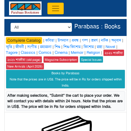
Parabaas : Books
|
কবিতা
|
উপন্যাস
|
প্রবন্ধ
|
গল্প
|
ভ্রমণ
|
নাটক
|
অনুবাদ
|
Complete Catalog
স্মৃতি
|
জীবনী
|
সংগীত
|
রম্যরচনা
|
শিশু
|
শিশু/কিশোর
|
কিশোর
|
রান্না
|
Novel
|
Tagore
|
Classics
|
Comics
|
Cinema
|
Memoir
|
Religion
|
২০২৬ শারদীয়া
২০২৬ শারদীয়া (old page)
Magazine Subscription
Special Issues
New Arrivals (April 2026)
Books by Parabaas
Note that the prices are in US$. The price will be in Rs for orders shipped within
India.
After making selections, "Submit" the cart to place your order. We
will contact you with details within 24 hours. Note that the prices are
in US$. The price will be in Rs for orders shipped within India.