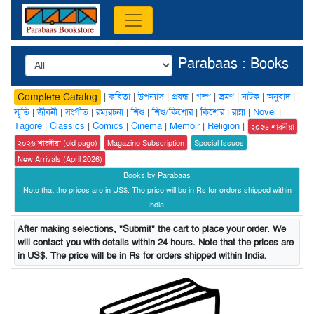
Parabaas : Books
|
কবিতা
|
উপন্যাস
|
প্রবন্ধ
|
গল্প
|
ভ্রমণ
|
নাটক
|
অনুবাদ
|
Complete Catalog
স্মৃতি
|
জীবনী
|
সংগীত
|
রম্যরচনা
|
শিশু
|
শিশু/কিশোর
|
কিশোর
|
রান্না
|
Novel
|
Tagore
|
Classics
|
Comics
|
Cinema
|
Memoir
|
Religion
|
২০২৬ শারদীয়া
২০২৬ শারদীয়া (old page)
Magazine Subscription
Special Issues
New Arrivals (April 2026)
Books by Parabaas
Note that the prices are in US$. The price will be in Rs for orders shipped within
India.
After making selections, "Submit" the cart to place your order. We
will contact you with details within 24 hours. Note that the prices are
in US$. The price will be in Rs for orders shipped within India.