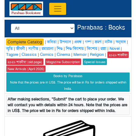
Parabaas : Books
|
কবিতা
|
উপন্যাস
|
প্রবন্ধ
|
গল্প
|
ভ্রমণ
|
নাটক
|
অনুবাদ
|
Complete Catalog
স্মৃতি
|
জীবনী
|
সংগীত
|
রম্যরচনা
|
শিশু
|
শিশু/কিশোর
|
কিশোর
|
রান্না
|
Novel
|
Tagore
|
Classics
|
Comics
|
Cinema
|
Memoir
|
Religion
|
২০২৬ শারদীয়া
২০২৬ শারদীয়া (old page)
Magazine Subscription
Special Issues
New Arrivals (April 2026)
Books by Parabaas
Note that the prices are in US$. The price will be in Rs for orders shipped within
India.
After making selections, "Submit" the cart to place your order. We
will contact you with details within 24 hours. Note that the prices are
in US$. The price will be in Rs for orders shipped within India.