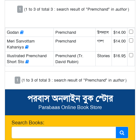
1
(1 to 3 of total 3 : search result of "Premchand" in
author
)
Godan
Premchand
উপন্যাস
$14.00
Meri Sarvottam
Premchand
গল্প
$14.00
Kahaniya
Illustrated Premchand
Premchand (Tr.
Stories
$16.95
Short Sto
David Rubin)
1
(1 to 3 of total 3 : search result of "Premchand" in
author
)
পরবাস অনলাইন বুক স্টোর
Parabaas Online Book Store
Search Books: