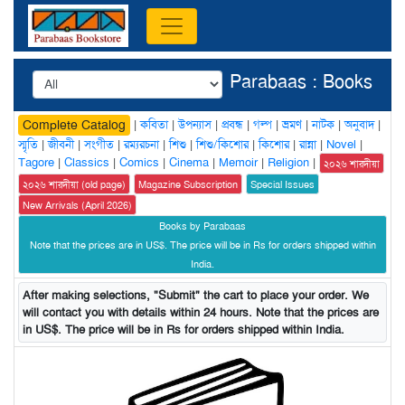
Parabaas : Books
|
কবিতা
|
উপন্যাস
|
প্রবন্ধ
|
গল্প
|
ভ্রমণ
|
নাটক
|
অনুবাদ
|
Complete Catalog
স্মৃতি
|
জীবনী
|
সংগীত
|
রম্যরচনা
|
শিশু
|
শিশু/কিশোর
|
কিশোর
|
রান্না
|
Novel
|
Tagore
|
Classics
|
Comics
|
Cinema
|
Memoir
|
Religion
|
২০২৬ শারদীয়া
২০২৬ শারদীয়া (old page)
Magazine Subscription
Special Issues
New Arrivals (April 2026)
Books by Parabaas
Note that the prices are in US$. The price will be in Rs for orders shipped within
India.
After making selections, "Submit" the cart to place your order. We
will contact you with details within 24 hours. Note that the prices are
in US$. The price will be in Rs for orders shipped within India.