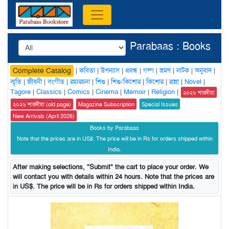
Parabaas : Books
|
কবিতা
|
উপন্যাস
|
প্রবন্ধ
|
গল্প
|
ভ্রমণ
|
নাটক
|
অনুবাদ
|
Complete Catalog
স্মৃতি
|
জীবনী
|
সংগীত
|
রম্যরচনা
|
শিশু
|
শিশু/কিশোর
|
কিশোর
|
রান্না
|
Novel
|
Tagore
|
Classics
|
Comics
|
Cinema
|
Memoir
|
Religion
|
২০২৬ শারদীয়া
২০২৬ শারদীয়া (old page)
Magazine Subscription
Special Issues
New Arrivals (April 2026)
Books by Parabaas
Note that the prices are in US$. The price will be in Rs for orders shipped within
India.
After making selections, "Submit" the cart to place your order. We
will contact you with details within 24 hours. Note that the prices are
in US$. The price will be in Rs for orders shipped within India.