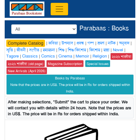
Parabaas : Books
|
কবিতা
|
উপন্যাস
|
প্রবন্ধ
|
গল্প
|
ভ্রমণ
|
নাটক
|
অনুবাদ
|
Complete Catalog
স্মৃতি
|
জীবনী
|
সংগীত
|
রম্যরচনা
|
শিশু
|
শিশু/কিশোর
|
কিশোর
|
রান্না
|
Novel
|
Tagore
|
Classics
|
Comics
|
Cinema
|
Memoir
|
Religion
|
২০২৬ শারদীয়া
২০২৬ শারদীয়া (old page)
Magazine Subscription
Special Issues
New Arrivals (April 2026)
Books by Parabaas
Note that the prices are in US$. The price will be in Rs for orders shipped within
India.
After making selections, "Submit" the cart to place your order. We
will contact you with details within 24 hours. Note that the prices are
in US$. The price will be in Rs for orders shipped within India.