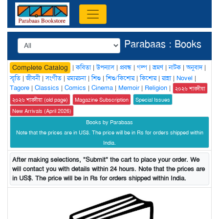
Parabaas : Books
|
কবিতা
|
উপন্যাস
|
প্রবন্ধ
|
গল্প
|
ভ্রমণ
|
নাটক
|
অনুবাদ
|
Complete Catalog
স্মৃতি
|
জীবনী
|
সংগীত
|
রম্যরচনা
|
শিশু
|
শিশু/কিশোর
|
কিশোর
|
রান্না
|
Novel
|
Tagore
|
Classics
|
Comics
|
Cinema
|
Memoir
|
Religion
|
২০২৬ শারদীয়া
২০২৬ শারদীয়া (old page)
Magazine Subscription
Special Issues
New Arrivals (April 2026)
Books by Parabaas
Note that the prices are in US$. The price will be in Rs for orders shipped within
India.
After making selections, "Submit" the cart to place your order. We
will contact you with details within 24 hours. Note that the prices are
in US$. The price will be in Rs for orders shipped within India.