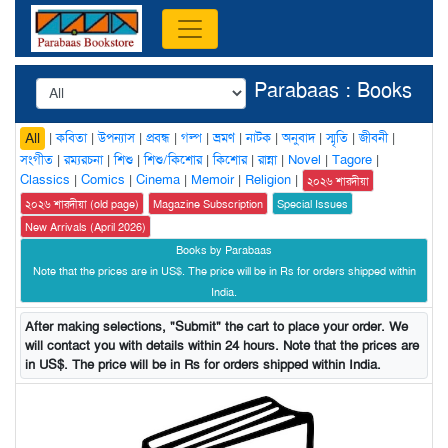
Parabaas : Books
|
কবিতা
|
উপন্যাস
|
প্রবন্ধ
|
গল্প
|
ভ্রমণ
|
নাটক
|
অনুবাদ
|
স্মৃতি
|
জীবনী
|
All
সংগীত
|
রম্যরচনা
|
শিশু
|
শিশু/কিশোর
|
কিশোর
|
রান্না
|
Novel
|
Tagore
|
Classics
|
Comics
|
Cinema
|
Memoir
|
Religion
|
২০২৬ শারদীয়া
২০২৬ শারদীয়া (old page)
Magazine Subscription
Special Issues
New Arrivals (April 2026)
Books by Parabaas
Note that the prices are in US$. The price will be in Rs for orders shipped within
India.
After making selections, "Submit" the cart to place your order. We
will contact you with details within 24 hours. Note that the prices are
in US$. The price will be in Rs for orders shipped within India.