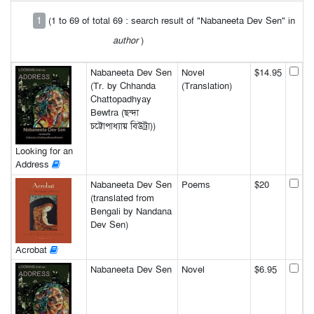
1
(1 to 69 of total 69 : search result of "Nabaneeta Dev Sen" in
author
)
Nabaneeta Dev Sen
Novel
$14.95
(Tr. by Chhanda
(Translation)
Chattopadhyay
Bewtra (ছন্দা
চট্টোপাধ্যায় বিউট্রা))
Looking for an
Address
Nabaneeta Dev Sen
Poems
$20
(translated from
Bengali by Nandana
Dev Sen)
Acrobat
Nabaneeta Dev Sen
Novel
$6.95