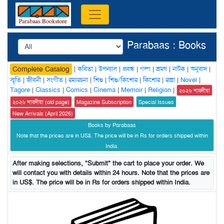
Parabaas : Books
|
কবিতা
|
উপন্যাস
|
প্রবন্ধ
|
গল্প
|
ভ্রমণ
|
নাটক
|
অনুবাদ
|
Complete Catalog
স্মৃতি
|
জীবনী
|
সংগীত
|
রম্যরচনা
|
শিশু
|
শিশু/কিশোর
|
কিশোর
|
রান্না
|
Novel
|
Tagore
|
Classics
|
Comics
|
Cinema
|
Memoir
|
Religion
|
২০২৬ শারদীয়া
২০২৬ শারদীয়া (old page)
Magazine Subscription
Special Issues
New Arrivals (April 2026)
Books by Parabaas
Note that the prices are in US$. The price will be in Rs for orders shipped within
India.
After making selections, "Submit" the cart to place your order. We
will contact you with details within 24 hours. Note that the prices are
in US$. The price will be in Rs for orders shipped within India.