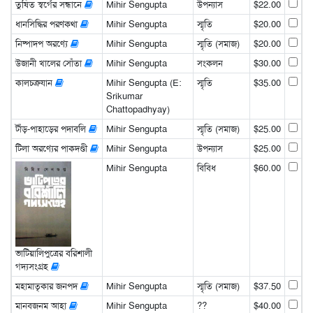
তুষিত স্বর্গের সন্ধানে
Mihir Sengupta
উপন্যাস
$22.00
ধানসিদ্ধির পরণকথা
Mihir Sengupta
স্মৃতি
$20.00
নিষ্পাদপ অরণ্যে
Mihir Sengupta
স্মৃতি (সমাজ)
$20.00
উজানী খালের সোঁতা
Mihir Sengupta
সংকলন
$30.00
কালচক্রযান
Mihir Sengupta (E:
স্মৃতি
$35.00
Srikumar
Chattopadhyay)
টাঁড়-পাহাড়ের পদাবলি
Mihir Sengupta
স্মৃতি (সমাজ)
$25.00
টিলা অরণ্যের পাকদণ্ডী
Mihir Sengupta
উপন্যাস
$25.00
Mihir Sengupta
বিবিধ
$60.00
ভাটিয়ালিপুত্রের বরিশালী
গদ্যসংগ্রহ
মহামাতৃকার জনপদ
Mihir Sengupta
স্মৃতি (সমাজ)
$37.50
মানবজনম আহা
Mihir Sengupta
??
$40.00