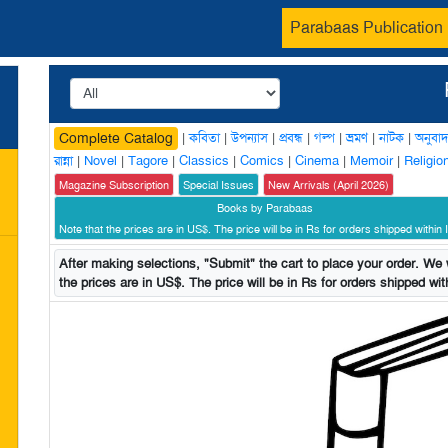
Parabaas Publication
|
কবিতা
|
উপন্যাস
|
প্রবন্ধ
|
গল্প
|
ভ্রমণ
|
নাটক
|
অনুবাদ
Complete Catalog
রান্না
|
Novel
|
Tagore
|
Classics
|
Comics
|
Cinema
|
Memoir
|
Religio
Magazine Subscription
Special Issues
New Arrivals (April 2026)
Books by Parabaas
Note that the prices are in US$. The price will be in Rs for orders shipped within I
After making selections, "Submit" the cart to place your order. We w
the prices are in US$. The price will be in Rs for orders shipped with