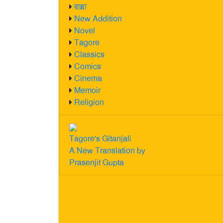
রান্না
New Addition
Novel
Tagore
Classics
Comics
Cinema
Memoir
Religion
Tagore's Gitanjali
A New Translation by
Prasenjit Gupta