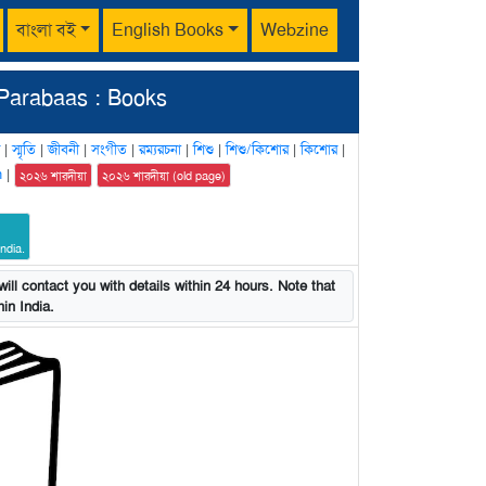
বাংলা বই
English Books
Webzine
Parabaas : Books
|
স্মৃতি
|
জীবনী
|
সংগীত
|
রম্যরচনা
|
শিশু
|
শিশু/কিশোর
|
কিশোর
|
n
|
২০২৬ শারদীয়া
২০২৬ শারদীয়া (old page)
ndia.
ill contact you with details within 24 hours. Note that
in India.