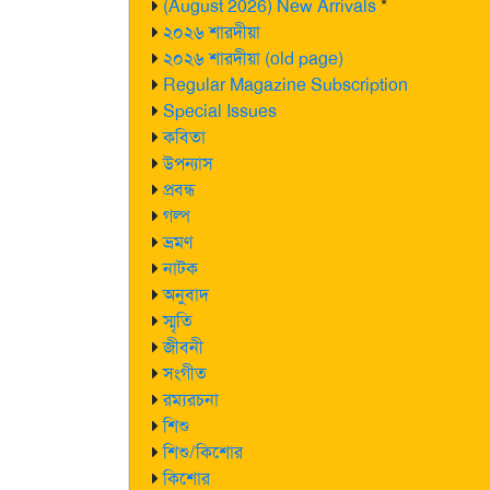
(August 2026) New Arrivals
*
২০২৬ শারদীয়া
২০২৬ শারদীয়া (old page)
Regular Magazine Subscription
Special Issues
কবিতা
উপন্যাস
প্রবন্ধ
গল্প
ভ্রমণ
নাটক
অনুবাদ
স্মৃতি
জীবনী
সংগীত
রম্যরচনা
শিশু
শিশু/কিশোর
কিশোর