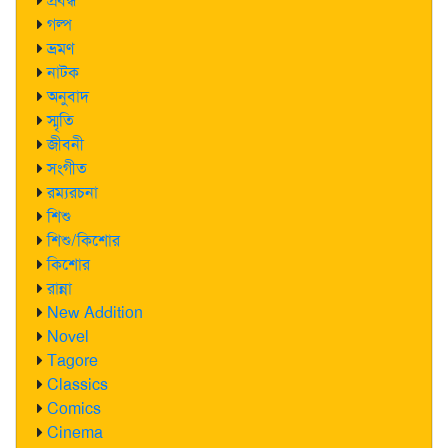
প্রবন্ধ
গল্প
ভ্রমণ
নাটক
অনুবাদ
স্মৃতি
জীবনী
সংগীত
রম্যরচনা
শিশু
শিশু/কিশোর
কিশোর
রান্না
New Addition
Novel
Tagore
Classics
Comics
Cinema