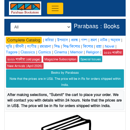
Parabaas : Books
|
কবিতা
|
উপন্যাস
|
প্রবন্ধ
|
গল্প
|
ভ্রমণ
|
নাটক
|
অনুবাদ
|
Complete Catalog
স্মৃতি
|
জীবনী
|
সংগীত
|
রম্যরচনা
|
শিশু
|
শিশু/কিশোর
|
কিশোর
|
রান্না
|
Novel
|
Tagore
|
Classics
|
Comics
|
Cinema
|
Memoir
|
Religion
|
২০২৬ শারদীয়া
২০২৬ শারদীয়া (old page)
Magazine Subscription
Special Issues
New Arrivals (April 2026)
Books by Parabaas
Note that the prices are in US$. The price will be in Rs for orders shipped within
India.
After making selections, "Submit" the cart to place your order. We
will contact you with details within 24 hours. Note that the prices are
in US$. The price will be in Rs for orders shipped within India.